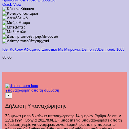
Προσθήκη στη Λίστα Επιθυμιών
Quick View
Κόκκινο
Κυπαρισί
Λευκό
Μαύρο
Μπεζ
Μπλε
Μπορντώ
χακί
Ider Καλσόν Αδιάφανο Ελαστικό Με Μικροίνες Demon 70Den Κωδ. 1603
€
8,05
Υπαναχώρηση από τη σύμβαση
×
Δήλωση Υπαναχώρησης
Σύμφωνα με το δικαίωμα υπαναχώρησης 14 ημερών (άρθρα 3ε επ. ν.
2251/1994, Οδηγία 2011/83/ΕΕ), μπορείτε να υπαναχωρήσετε από τη
σύμβαση χωρίς να αναφέρετε λόγο. Συμπληρώστε την παρακάτω
φόρμα και θα λάβετε επιβεβαίωση παραλαβής του αιτήματός σας.