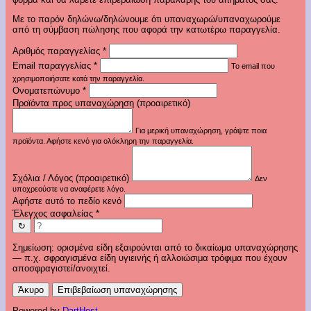
Με το παρόν δηλώνω/δηλώνουμε ότι υπαναχωρώ/υπαναχωρούμε
από τη σύμβαση πώλησης που αφορά την κατωτέρω παραγγελία.
Αριθμός παραγγελίας
*
Email παραγγελίας
*
Το email που
χρησιμοποιήσατε κατά την παραγγελία.
Ονοματεπώνυμο
*
Προϊόντα προς υπαναχώρηση (προαιρετικό)
Για μερική υπαναχώρηση, γράψτε ποια
προϊόντα. Αφήστε κενό για ολόκληρη την παραγγελία.
Σχόλια / Λόγος (προαιρετικό)
Δεν
υποχρεούστε να αναφέρετε λόγο.
Αφήστε αυτό το πεδίο κενό
Έλεγχος ασφαλείας
*
↻
Σημείωση: ορισμένα είδη εξαιρούνται από το δικαίωμα υπαναχώρησης
— π.χ. σφραγισμένα είδη υγιεινής ή αλλοιώσιμα τρόφιμα που έχουν
αποσφραγιστεί/ανοιχτεί.
Άκυρο
Επιβεβαίωση υπαναχώρησης
Powered by
DartHost