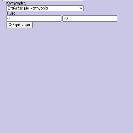
Κατηγορίες
Τιμές
Ελάχιστη
Μέγιστη
τιμή
τιμή
Φιλτράρισμα