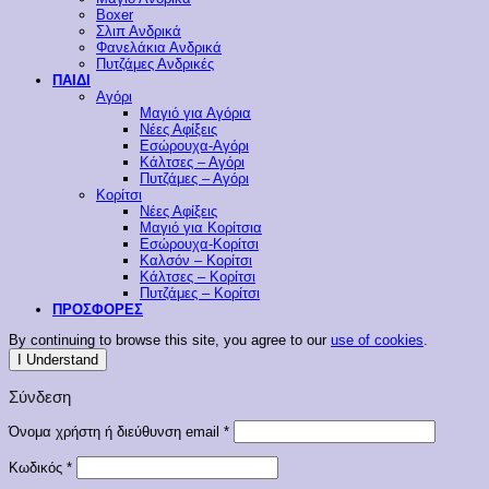
Boxer
Σλιπ Ανδρικά
Φανελάκια Ανδρικά
Πυτζάμες Ανδρικές
ΠΑΙΔΙ
Αγόρι
Μαγιό για Αγόρια
Νέες Αφίξεις
Εσώρουχα-Αγόρι
Κάλτσες – Αγόρι
Πυτζάμες – Αγόρι
Κορίτσι
Νέες Αφίξεις
Μαγιό για Κορίτσια
Εσώρουχα-Κορίτσι
Καλσόν – Κορίτσι
Κάλτσες – Κορίτσι
Πυτζάμες – Κορίτσι
ΠΡΟΣΦΟΡΕΣ
By continuing to browse this site, you agree to our
use of cookies
.
I Understand
Σύνδεση
Απαιτείται
Όνομα χρήστη ή διεύθυνση email
*
Απαιτείται
Κωδικός
*