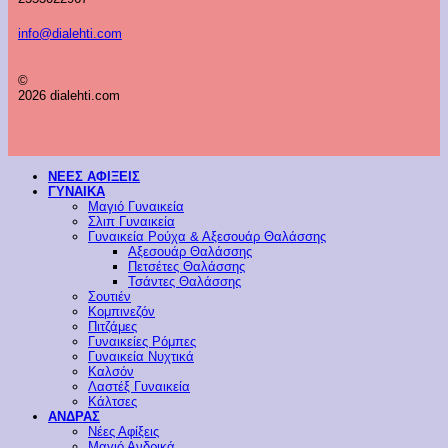
info@dialehti.com
©
2026 dialehti.com
ΝΕΕΣ ΑΦΙΞΕΙΣ
ΓΥΝΑΙΚΑ
Μαγιό Γυναικεία
Σλιπ Γυναικεία
Γυναικεία Ρούχα & Αξεσουάρ Θαλάσσης
Αξεσουάρ Θαλάσσης
Πετσέτες Θαλάσσης
Τσάντες Θαλάσσης
Σουτιέν
Κομπινεζόν
Πιτζάμες
Γυναικείες Ρόμπες
Γυναικεία Νυχτικά
Καλσόν
Λαστέξ Γυναικεία
Κάλτσες
ΑΝΔΡΑΣ
Νέες Αφίξεις
Μαγιό Ανδρικά