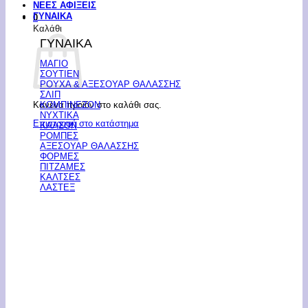
ΝΕΕΣ ΑΦΙΞΕΙΣ
ΓΥΝΑΙΚΑ
0
Καλάθι
ΓΥΝΑΙΚΑ
ΜΑΓΙΟ
ΣΟΥΤΙΕΝ
ΡΟΥΧΑ & ΑΞΕΣΟΥΑΡ ΘΑΛΑΣΣΗΣ
ΣΛΙΠ
Κανένα προϊόν στο καλάθι σας.
ΚΟΜΠΙΝΕΖΟΝ
ΝΥΧΤΙΚΑ
Επιστροφή στο κατάστημα
ΚΑΛΣΟΝ
ΡΟΜΠΕΣ
ΑΞΕΣΟΥΑΡ ΘΑΛΑΣΣΗΣ
ΦΟΡΜΕΣ
ΠΙΤΖΑΜΕΣ
ΚΑΛΤΣΕΣ
ΛΑΣΤΕΞ