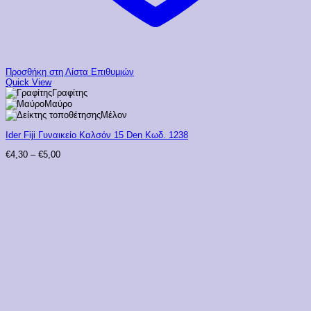
Προσθήκη στη Λίστα Επιθυμιών
Quick View
Γραφίτης
Μαύρο
Μέλον
Ider Fiji Γυναικείο Καλσόν 15 Den Κωδ. 1238
Price
€
4,30
–
€
5,00
range:
€4,30
through
€5,00