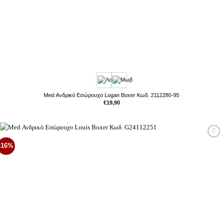
Med Ανδρικό Εσώρουχο Logan Boxer Κωδ. 2112280-95
€
19,90
Προσθήκη
-16%
στη Λίστα
Επιθυμιών