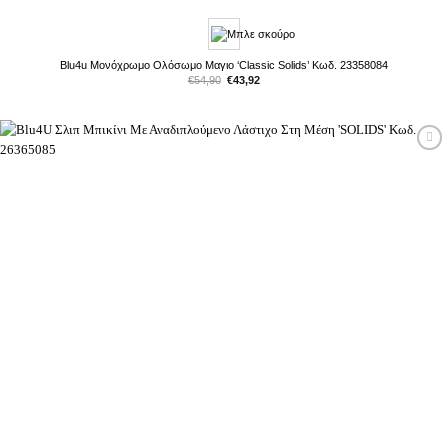
Blu4u Μονόχρωμο Ολόσωμο Μαγιο ‘Classic Solids’ Κωδ. 23358084
Original
Η
€
54,90
€
43,92
price
τρέχουσα
was:
τιμή
€54,90.
είναι:
€43,92.
Προσθήκη
στη Λίστα
Επιθυμιών