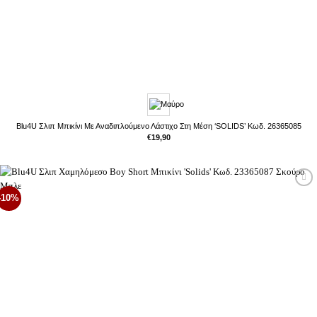
Blu4U Σλιπ Μπικίνι Με Αναδιπλούμενο Λάστιχο Στη Μέση ‘SOLIDS’ Κωδ. 26365085
€
19,90
Προσθήκη
-10%
στη Λίστα
Επιθυμιών