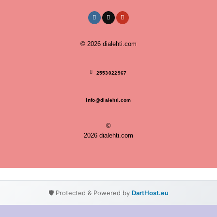
© 2026
dialehti.com
2553022967
info@dialehti.com
©
2026 dialehti.com
🛡️ Protected & Powered by
DartHost.eu