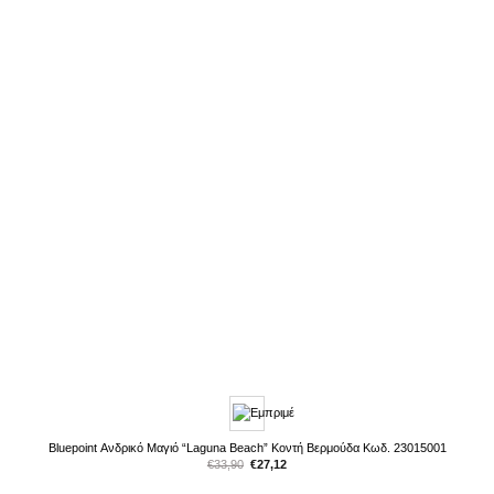
Bluepoint Ανδρικό Μαγιό “Laguna Beach” Κοντή Βερμούδα Κωδ. 23015001
Original
Η
€
33,90
€
27,12
price
τρέχουσα
was:
τιμή