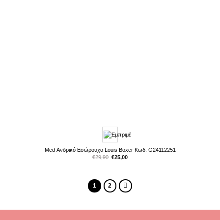
Med Ανδρικό Εσώρουχο Louis Boxer Κωδ. G24112251
Original
Η
€
29,90
€
25,00
price
τρέχουσα
was:
τιμή
€29,90.
είναι:
€25,00.
1
2