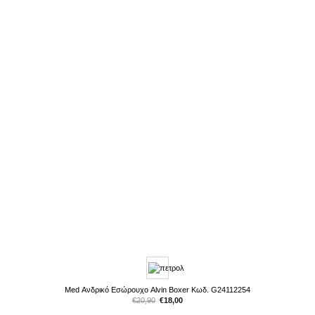
Med Ανδρικό Εσώρουχο Alvin Boxer Κωδ. G24112254
Original
Η
€
20,90
€
18,00
price
τρέχουσα
was:
τιμή