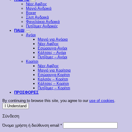
Νέες Αφίξεις
Μαγιό Ανδρικά
Boxer
Σλιπ Ανδρικά
Φανελάκια Ανδρικά
Πυτζάμες Ανδρικές
ΠΑΙΔΙ
Αγόρι
Μαγιό για Αγόρια
Νέες Αφίξεις
Εσώρουχα-Αγόρι
Κάλτσες – Αγόρι
Πυτζάμες – Αγόρι
Κορίτσι
Νέες Αφίξεις
Μαγιό για Κορίτσια
Εσώρουχα-Κορίτσι
Καλσόν – Κορίτσι
Κάλτσες – Κορίτσι
Πυτζάμες – Κορίτσι
ΠΡΟΣΦΟΡΕΣ
By continuing to browse this site, you agree to our
use of cookies
.
I Understand
Σύνδεση
Απαιτείται
Όνομα χρήστη ή διεύθυνση email
*