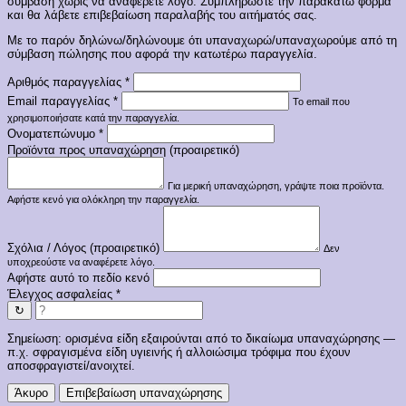
σύμβαση χωρίς να αναφέρετε λόγο. Συμπληρώστε την παρακάτω φόρμα
και θα λάβετε επιβεβαίωση παραλαβής του αιτήματός σας.
Με το παρόν δηλώνω/δηλώνουμε ότι υπαναχωρώ/υπαναχωρούμε από τη
σύμβαση πώλησης που αφορά την κατωτέρω παραγγελία.
Αριθμός παραγγελίας
*
Email παραγγελίας
*
Το email που
χρησιμοποιήσατε κατά την παραγγελία.
Ονοματεπώνυμο
*
Προϊόντα προς υπαναχώρηση (προαιρετικό)
Για μερική υπαναχώρηση, γράψτε ποια προϊόντα.
Αφήστε κενό για ολόκληρη την παραγγελία.
Σχόλια / Λόγος (προαιρετικό)
Δεν
υποχρεούστε να αναφέρετε λόγο.
Αφήστε αυτό το πεδίο κενό
Έλεγχος ασφαλείας
*
↻
Σημείωση: ορισμένα είδη εξαιρούνται από το δικαίωμα υπαναχώρησης —
π.χ. σφραγισμένα είδη υγιεινής ή αλλοιώσιμα τρόφιμα που έχουν
αποσφραγιστεί/ανοιχτεί.
Άκυρο
Επιβεβαίωση υπαναχώρησης