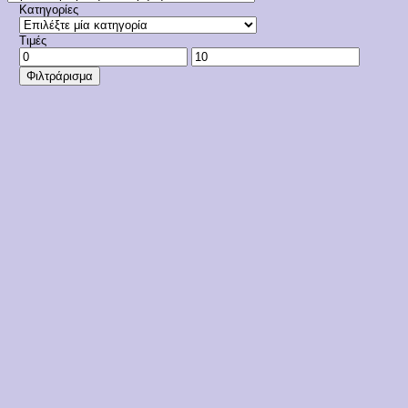
Κατηγορίες
Τιμές
Ελάχιστη
Μέγιστη
τιμή
τιμή
Φιλτράρισμα