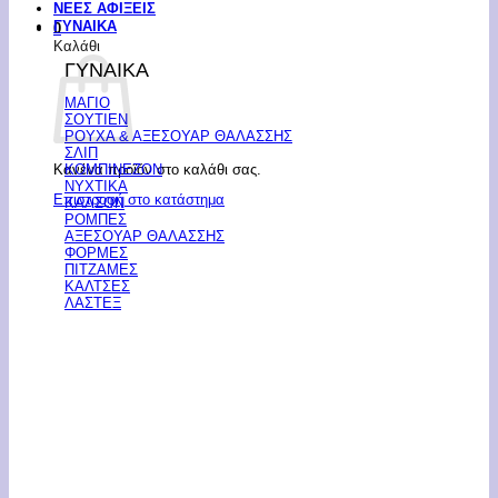
ΝΕΕΣ ΑΦΙΞΕΙΣ
ΓΥΝΑΙΚΑ
0
Καλάθι
ΓΥΝΑΙΚΑ
ΜΑΓΙΟ
ΣΟΥΤΙΕΝ
ΡΟΥΧΑ & ΑΞΕΣΟΥΑΡ ΘΑΛΑΣΣΗΣ
ΣΛΙΠ
Κανένα προϊόν στο καλάθι σας.
ΚΟΜΠΙΝΕΖΟΝ
ΝΥΧΤΙΚΑ
Επιστροφή στο κατάστημα
ΚΑΛΣΟΝ
ΡΟΜΠΕΣ
ΑΞΕΣΟΥΑΡ ΘΑΛΑΣΣΗΣ
ΦΟΡΜΕΣ
ΠΙΤΖΑΜΕΣ
ΚΑΛΤΣΕΣ
ΛΑΣΤΕΞ