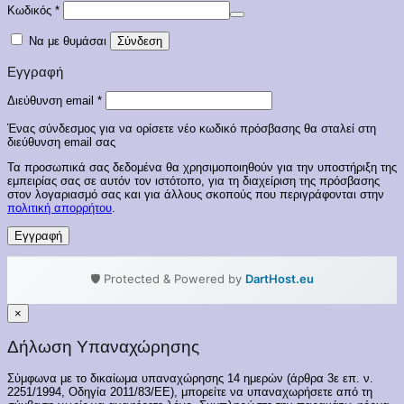
Απαιτείται
Κωδικός
*
Να με θυμάσαι
Σύνδεση
Εγγραφή
Απαιτείται
Διεύθυνση email
*
Ένας σύνδεσμος για να ορίσετε νέο κωδικό πρόσβασης θα σταλεί στη
διεύθυνση email σας
Τα προσωπικά σας δεδομένα θα χρησιμοποιηθούν για την υποστήριξη της
εμπειρίας σας σε αυτόν τον ιστότοπο, για τη διαχείριση της πρόσβασης
στον λογαριασμό σας και για άλλους σκοπούς που περιγράφονται στην
πολιτική απορρήτου
.
Εγγραφή
🛡️ Protected & Powered by
DartHost.eu
×
Δήλωση Υπαναχώρησης
Σύμφωνα με το δικαίωμα υπαναχώρησης 14 ημερών (άρθρα 3ε επ. ν.
2251/1994, Οδηγία 2011/83/ΕΕ), μπορείτε να υπαναχωρήσετε από τη