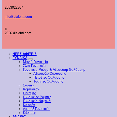
2553022967
info@dialehti.com
©
2026 dialehti.com
ΝΕΕΣ ΑΦΙΞΕΙΣ
ΓΥΝΑΙΚΑ
Μαγιό Γυναικεία
Σλιπ Γυναικεία
Γυναικεία Ρούχα & Αξεσουάρ Θαλάσσης
Αξεσουάρ Θαλάσσης
Πετσέτες Θαλάσσης
Τσάντες Θαλάσσης
Σουτιέν
Κομπινεζόν
Πιτζάμες
Γυναικείες Ρόμπες
Γυναικεία Νυχτικά
Καλσόν
Λαστέξ Γυναικεία
Κάλτσες
ΑΝΔΡΑΣ