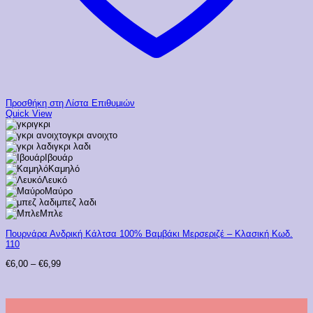
Προσθήκη στη Λίστα Επιθυμιών
Quick View
γκρι
γκρι ανοιχτο
γκρι λαδι
Ιβουάρ
Καμηλό
Λευκό
Μαύρο
μπεζ λαδι
Μπλε
Πουρνάρα Ανδρική Κάλτσα 100% Βαμβάκι Μερσεριζέ – Κλασική Κωδ.
110
Price
€
6,00
–
€
6,99
range:
€6,00
through
€6,99