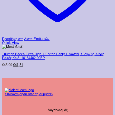
Προσθήκη στη Λίστα Επιθυμιών
Quick View
Μπεζ
Triumph Becca Extra High + Cotton Panty L Λαστέξ Σύσφιξης Χωρίς
Ραφές Κωδ. 10184402-00EP
Original
Η
€
45,99
€
41,31
price
τρέχουσα
was:
τιμή
€45,99.
είναι:
€41,31.
Υπαναχώρηση από τη σύμβαση
Λογαριασμός