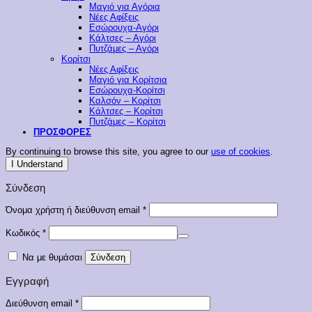
Μαγιό για Αγόρια
Νέες Αφίξεις
Εσώρουχα-Αγόρι
Κάλτσες – Αγόρι
Πυτζάμες – Αγόρι
Κορίτσι
Νέες Αφίξεις
Μαγιό για Κορίτσια
Εσώρουχα-Κορίτσι
Καλσόν – Κορίτσι
Κάλτσες – Κορίτσι
Πυτζάμες – Κορίτσι
ΠΡΟΣΦΟΡΕΣ
By continuing to browse this site, you agree to our
use of cookies
.
I Understand
Σύνδεση
Απαιτείται
Όνομα χρήστη ή διεύθυνση email
*
Απαιτείται
Κωδικός
*
Να με θυμάσαι
Σύνδεση
Εγγραφή
Απαιτείται
Διεύθυνση email
*