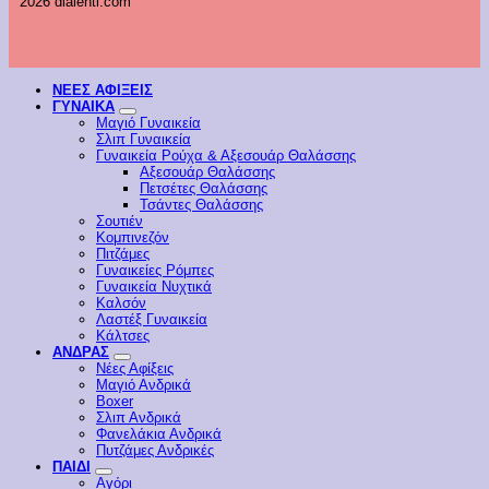
2026 dialehti.com
ΝΕΕΣ ΑΦΙΞΕΙΣ
ΓΥΝΑΙΚΑ
Μαγιό Γυναικεία
Σλιπ Γυναικεία
Γυναικεία Ρούχα & Αξεσουάρ Θαλάσσης
Αξεσουάρ Θαλάσσης
Πετσέτες Θαλάσσης
Τσάντες Θαλάσσης
Σουτιέν
Κομπινεζόν
Πιτζάμες
Γυναικείες Ρόμπες
Γυναικεία Νυχτικά
Καλσόν
Λαστέξ Γυναικεία
Κάλτσες
ΑΝΔΡΑΣ
Νέες Αφίξεις
Μαγιό Ανδρικά
Boxer
Σλιπ Ανδρικά
Φανελάκια Ανδρικά
Πυτζάμες Ανδρικές
ΠΑΙΔΙ
Αγόρι