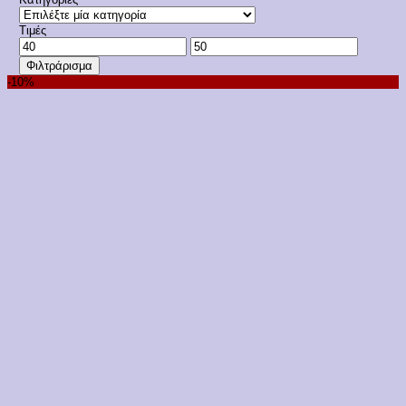
Τιμές
Ελάχιστη
Μέγιστη
τιμή
τιμή
Φιλτράρισμα
-10%