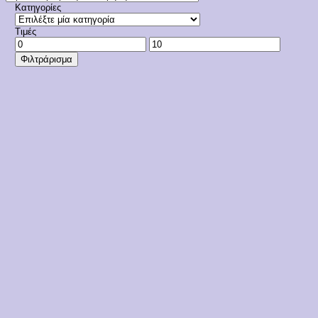
Κατηγορίες
Τιμές
Ελάχιστη
Μέγιστη
τιμή
τιμή
Φιλτράρισμα