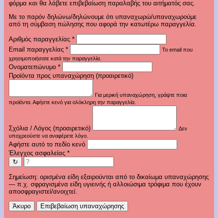
φόρμα και θα λάβετε επιβεβαίωση παραλαβής του αιτήματός σας.
Με το παρόν δηλώνω/δηλώνουμε ότι υπαναχωρώ/υπαναχωρούμε
από τη σύμβαση πώλησης που αφορά την κατωτέρω παραγγελία.
Αριθμός παραγγελίας
*
Email παραγγελίας
*
Το email που
χρησιμοποιήσατε κατά την παραγγελία.
Ονοματεπώνυμο
*
Προϊόντα προς υπαναχώρηση (προαιρετικό)
Για μερική υπαναχώρηση, γράψτε ποια
προϊόντα. Αφήστε κενό για ολόκληρη την παραγγελία.
Σχόλια / Λόγος (προαιρετικό)
Δεν
υποχρεούστε να αναφέρετε λόγο.
Αφήστε αυτό το πεδίο κενό
Έλεγχος ασφαλείας
*
↻
Σημείωση: ορισμένα είδη εξαιρούνται από το δικαίωμα υπαναχώρησης
— π.χ. σφραγισμένα είδη υγιεινής ή αλλοιώσιμα τρόφιμα που έχουν
αποσφραγιστεί/ανοιχτεί.
Άκυρο
Επιβεβαίωση υπαναχώρησης