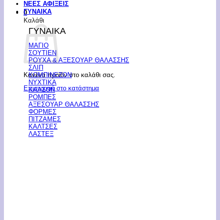
ΝΕΕΣ ΑΦΙΞΕΙΣ
ΓΥΝΑΙΚΑ
0
Καλάθι
ΓΥΝΑΙΚΑ
ΜΑΓΙΟ
ΣΟΥΤΙΕΝ
ΡΟΥΧΑ & ΑΞΕΣΟΥΑΡ ΘΑΛΑΣΣΗΣ
ΣΛΙΠ
Κανένα προϊόν στο καλάθι σας.
ΚΟΜΠΙΝΕΖΟΝ
ΝΥΧΤΙΚΑ
Επιστροφή στο κατάστημα
ΚΑΛΣΟΝ
ΡΟΜΠΕΣ
ΑΞΕΣΟΥΑΡ ΘΑΛΑΣΣΗΣ
ΦΟΡΜΕΣ
ΠΙΤΖΑΜΕΣ
ΚΑΛΤΣΕΣ
ΛΑΣΤΕΞ