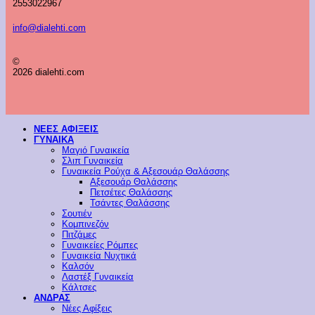
2553022967
info@dialehti.com
©
2026 dialehti.com
ΝΕΕΣ ΑΦΙΞΕΙΣ
ΓΥΝΑΙΚΑ
Μαγιό Γυναικεία
Σλιπ Γυναικεία
Γυναικεία Ρούχα & Αξεσουάρ Θαλάσσης
Αξεσουάρ Θαλάσσης
Πετσέτες Θαλάσσης
Τσάντες Θαλάσσης
Σουτιέν
Κομπινεζόν
Πιτζάμες
Γυναικείες Ρόμπες
Γυναικεία Νυχτικά
Καλσόν
Λαστέξ Γυναικεία
Κάλτσες
ΑΝΔΡΑΣ
Νέες Αφίξεις