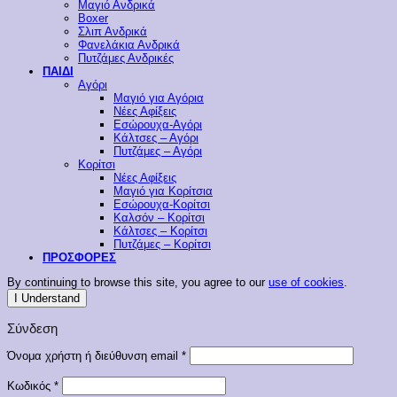
Μαγιό Ανδρικά
Boxer
Σλιπ Ανδρικά
Φανελάκια Ανδρικά
Πυτζάμες Ανδρικές
ΠΑΙΔΙ
Αγόρι
Μαγιό για Αγόρια
Νέες Αφίξεις
Εσώρουχα-Αγόρι
Κάλτσες – Αγόρι
Πυτζάμες – Αγόρι
Κορίτσι
Νέες Αφίξεις
Μαγιό για Κορίτσια
Εσώρουχα-Κορίτσι
Καλσόν – Κορίτσι
Κάλτσες – Κορίτσι
Πυτζάμες – Κορίτσι
ΠΡΟΣΦΟΡΕΣ
By continuing to browse this site, you agree to our
use of cookies
.
I Understand
Σύνδεση
Απαιτείται
Όνομα χρήστη ή διεύθυνση email
*
Απαιτείται
Κωδικός
*