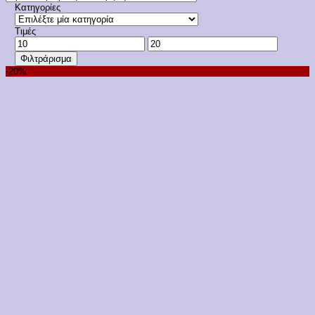
Κατηγορίες
Τιμές
Ελάχιστη
Μέγιστη
τιμή
τιμή
Φιλτράρισμα
-20%