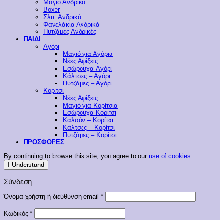
Μαγιό Ανδρικά
Boxer
Σλιπ Ανδρικά
Φανελάκια Ανδρικά
Πυτζάμες Ανδρικές
ΠΑΙΔΙ
Αγόρι
Μαγιό για Αγόρια
Νέες Αφίξεις
Εσώρουχα-Αγόρι
Κάλτσες – Αγόρι
Πυτζάμες – Αγόρι
Κορίτσι
Νέες Αφίξεις
Μαγιό για Κορίτσια
Εσώρουχα-Κορίτσι
Καλσόν – Κορίτσι
Κάλτσες – Κορίτσι
Πυτζάμες – Κορίτσι
ΠΡΟΣΦΟΡΕΣ
By continuing to browse this site, you agree to our
use of cookies
.
I Understand
Σύνδεση
Απαιτείται
Όνομα χρήστη ή διεύθυνση email
*
Απαιτείται
Κωδικός
*