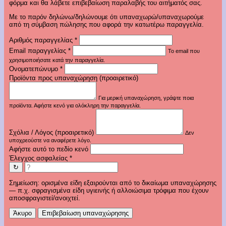
φόρμα και θα λάβετε επιβεβαίωση παραλαβής του αιτήματός σας.
Με το παρόν δηλώνω/δηλώνουμε ότι υπαναχωρώ/υπαναχωρούμε
από τη σύμβαση πώλησης που αφορά την κατωτέρω παραγγελία.
Αριθμός παραγγελίας
*
Email παραγγελίας
*
Το email που
χρησιμοποιήσατε κατά την παραγγελία.
Ονοματεπώνυμο
*
Προϊόντα προς υπαναχώρηση (προαιρετικό)
Για μερική υπαναχώρηση, γράψτε ποια
προϊόντα. Αφήστε κενό για ολόκληρη την παραγγελία.
Σχόλια / Λόγος (προαιρετικό)
Δεν
υποχρεούστε να αναφέρετε λόγο.
Αφήστε αυτό το πεδίο κενό
Έλεγχος ασφαλείας
*
↻
Σημείωση: ορισμένα είδη εξαιρούνται από το δικαίωμα υπαναχώρησης
— π.χ. σφραγισμένα είδη υγιεινής ή αλλοιώσιμα τρόφιμα που έχουν
αποσφραγιστεί/ανοιχτεί.
Άκυρο
Επιβεβαίωση υπαναχώρησης