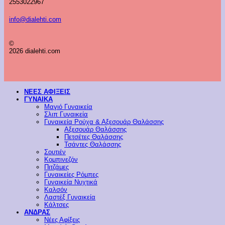
2553022967
info@dialehti.com
©
2026 dialehti.com
ΝΕΕΣ ΑΦΙΞΕΙΣ
ΓΥΝΑΙΚΑ
Μαγιό Γυναικεία
Σλιπ Γυναικεία
Γυναικεία Ρούχα & Αξεσουάρ Θαλάσσης
Αξεσουάρ Θαλάσσης
Πετσέτες Θαλάσσης
Τσάντες Θαλάσσης
Σουτιέν
Κομπινεζόν
Πιτζάμες
Γυναικείες Ρόμπες
Γυναικεία Νυχτικά
Καλσόν
Λαστέξ Γυναικεία
Κάλτσες
ΑΝΔΡΑΣ
Νέες Αφίξεις