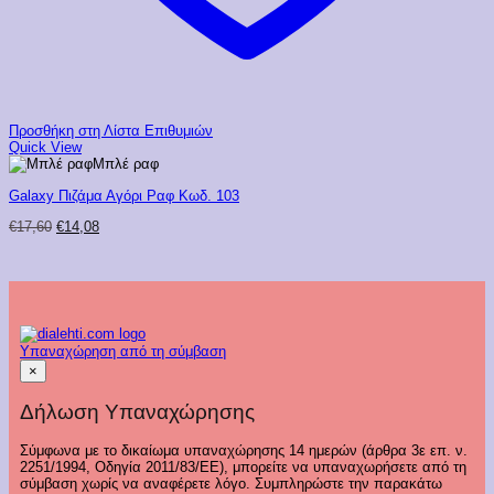
Προσθήκη στη Λίστα Επιθυμιών
Quick View
Μπλέ ραφ
Galaxy Πιζάμα Αγόρι Ραφ Κωδ. 103
Original
Η
€
17,60
€
14,08
price
τρέχουσα
was:
τιμή
€17,60.
είναι:
€14,08.
Υπαναχώρηση από τη σύμβαση
×
Δήλωση Υπαναχώρησης
Σύμφωνα με το δικαίωμα υπαναχώρησης 14 ημερών (άρθρα 3ε επ. ν.
2251/1994, Οδηγία 2011/83/ΕΕ), μπορείτε να υπαναχωρήσετε από τη
σύμβαση χωρίς να αναφέρετε λόγο. Συμπληρώστε την παρακάτω