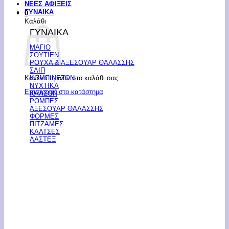
ΝΕΕΣ ΑΦΙΞΕΙΣ
ΓΥΝΑΙΚΑ
0
Καλάθι
ΓΥΝΑΙΚΑ
ΜΑΓΙΟ
ΣΟΥΤΙΕΝ
ΡΟΥΧΑ & ΑΞΕΣΟΥΑΡ ΘΑΛΑΣΣΗΣ
ΣΛΙΠ
Κανένα προϊόν στο καλάθι σας.
ΚΟΜΠΙΝΕΖΟΝ
ΝΥΧΤΙΚΑ
Επιστροφή στο κατάστημα
ΚΑΛΣΟΝ
ΡΟΜΠΕΣ
ΑΞΕΣΟΥΑΡ ΘΑΛΑΣΣΗΣ
ΦΟΡΜΕΣ
ΠΙΤΖΑΜΕΣ
ΚΑΛΤΣΕΣ
ΛΑΣΤΕΞ