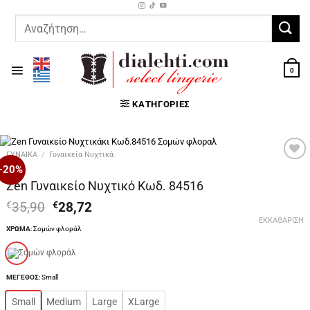
Μετάβαση
στο
Αναζήτηση
περιεχόμενο
για:
0
ΚΑΤΗΓΟΡΊΕΣ
ΓΥΝΑΙΚΑ
/
Γυναικεία Νυχτικά
-20%
Προσθήκη
στη Λίστα
Zen Γυναικείο Νυχτικό Κωδ. 84516
Επιθυμιών
Original
Η
€
35,90
€
28,72
price
τρέχουσα
ΕΚΚΑΘΆΡΙΣΗ
ΧΡΩΜΑ
:
Σομών φλοράλ
was:
τιμή
€35,90.
είναι:
€28,72.
ΜΕΓΕΘΟΣ
:
Small
Small
Medium
Large
XLarge