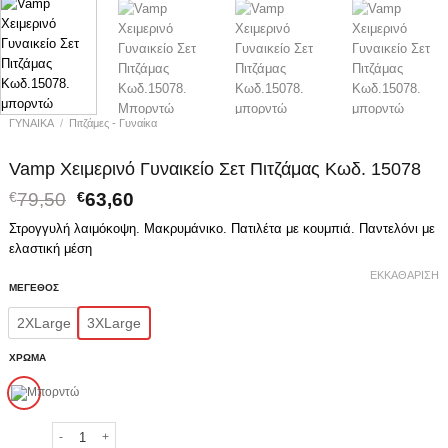
ΓΥΝΑΙΚΑ
/
Πιτζάμες - Γυναίκα
Vamp Χειμερινό Γυναικείο Σετ Πιτζάμας Κωδ. 15078
Original
Η
€
79,50
€
63,60
price
τρέχουσα
Στρογγυλή λαιμόκοψη. Μακρυμάνικο. Πατιλέτα με κουμπιά. Παντελόνι με
was:
τιμή
ελαστική μέση
€79,50.
είναι:
€63,60.
ΕΚΚΑΘΆΡΙΣΗ
ΜΕΓΕΘΟΣ
2XLarge
3XLarge
ΧΡΩΜΑ
Vamp Χειμερινό Γυναικείο Σετ Πιτζάμας Κωδ. 15078 ποσότητα