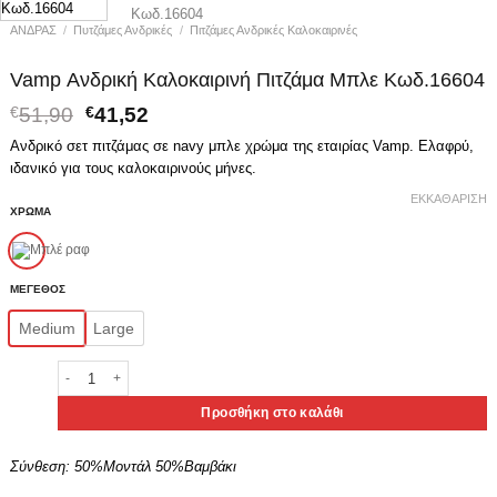
ΑΝΔΡΑΣ
/
Πυτζάμες Ανδρικές
/
Πιτζάμες Ανδρικές Καλοκαιρινές
Vamp Ανδρική Καλοκαιρινή Πιτζάμα Μπλε Κωδ.16604
Original
Η
€
51,90
€
41,52
price
τρέχουσα
Ανδρικό σετ πιτζάμας σε navy μπλε χρώμα της εταιρίας Vamp. Ελαφρύ,
was:
τιμή
ιδανικό για τους καλοκαιρινούς μήνες.
€51,90.
είναι:
€41,52.
ΕΚΚΑΘΆΡΙΣΗ
ΧΡΩΜΑ
ΜΕΓΕΘΟΣ
Medium
Large
Vamp Ανδρική Καλοκαιρινή Πιτζάμα Μπλε Κωδ.16604 ποσότητα
Προσθήκη στο καλάθι
Σύνθεση:
50%Μοντάλ 50%Βαμβάκι