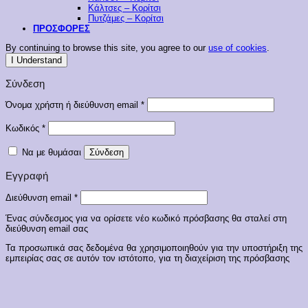
Κάλτσες – Κορίτσι
Πυτζάμες – Κορίτσι
ΠΡΟΣΦΟΡΕΣ
By continuing to browse this site, you agree to our
use of cookies
.
I Understand
Σύνδεση
Απαιτείται
Όνομα χρήστη ή διεύθυνση email
*
Απαιτείται
Κωδικός
*
Να με θυμάσαι
Σύνδεση
Εγγραφή
Απαιτείται
Διεύθυνση email
*
Ένας σύνδεσμος για να ορίσετε νέο κωδικό πρόσβασης θα σταλεί στη
διεύθυνση email σας
Τα προσωπικά σας δεδομένα θα χρησιμοποιηθούν για την υποστήριξη της
εμπειρίας σας σε αυτόν τον ιστότοπο, για τη διαχείριση της πρόσβασης
στον λογαριασμό σας και για άλλους σκοπούς που περιγράφονται στην
πολιτική απορρήτου
.
Εγγραφή