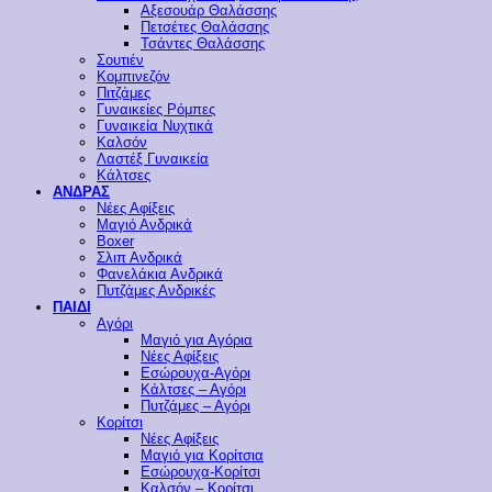
Αξεσουάρ Θαλάσσης
Πετσέτες Θαλάσσης
Τσάντες Θαλάσσης
Σουτιέν
Κομπινεζόν
Πιτζάμες
Γυναικείες Ρόμπες
Γυναικεία Νυχτικά
Καλσόν
Λαστέξ Γυναικεία
Κάλτσες
ΑΝΔΡΑΣ
Νέες Αφίξεις
Μαγιό Ανδρικά
Boxer
Σλιπ Ανδρικά
Φανελάκια Ανδρικά
Πυτζάμες Ανδρικές
ΠΑΙΔΙ
Αγόρι
Μαγιό για Αγόρια
Νέες Αφίξεις
Εσώρουχα-Αγόρι
Κάλτσες – Αγόρι
Πυτζάμες – Αγόρι
Κορίτσι
Νέες Αφίξεις
Μαγιό για Κορίτσια
Εσώρουχα-Κορίτσι
Καλσόν – Κορίτσι