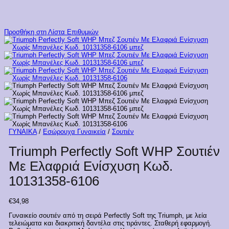
Προσθήκη στη Λίστα Επιθυμιών
ΓΥΝΑΙΚΑ
/
Εσώρουχα Γυναικεία
/
Σουτιέν
Triumph Perfectly Soft WHP Σουτιέν
Με Ελαφριά Ενίσχυση Κωδ.
10131358-6106
€
34,98
Γυναικείο σουτιέν από τη σειρά Perfectly Soft της Triumph, με λεία
τελειώματα και διακριτική δαντέλα στις τιράντες. Σταθερή εφαρμογή.