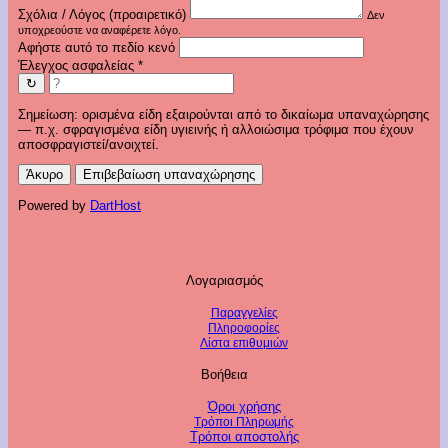
Σχόλια / Λόγος (προαιρετικό)
Δεν
υποχρεούστε να αναφέρετε λόγο.
Αφήστε αυτό το πεδίο κενό
Έλεγχος ασφαλείας
*
↻
Σημείωση: ορισμένα είδη εξαιρούνται από το δικαίωμα υπαναχώρησης
— π.χ. σφραγισμένα είδη υγιεινής ή αλλοιώσιμα τρόφιμα που έχουν
αποσφραγιστεί/ανοιχτεί.
Άκυρο
Επιβεβαίωση υπαναχώρησης
Powered by
DartHost
Λογαριασμός
Παραγγελίες
Πληροφορίες
Λίστα επιθυμιών
Βοήθεια
Όροι χρήσης
Τρόποι Πληρωμής
Τρόποι αποστολής