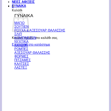
ΝΕΕΣ ΑΦΙΞΕΙΣ
ΓΥΝΑΙΚΑ
0
Καλάθι
ΓΥΝΑΙΚΑ
ΜΑΓΙΟ
ΣΟΥΤΙΕΝ
ΡΟΥΧΑ & ΑΞΕΣΟΥΑΡ ΘΑΛΑΣΣΗΣ
ΣΛΙΠ
Κανένα προϊόν στο καλάθι σας.
ΚΟΜΠΙΝΕΖΟΝ
ΝΥΧΤΙΚΑ
Επιστροφή στο κατάστημα
ΚΑΛΣΟΝ
ΡΟΜΠΕΣ
ΑΞΕΣΟΥΑΡ ΘΑΛΑΣΣΗΣ
ΦΟΡΜΕΣ
ΠΙΤΖΑΜΕΣ
ΚΑΛΤΣΕΣ
ΛΑΣΤΕΞ