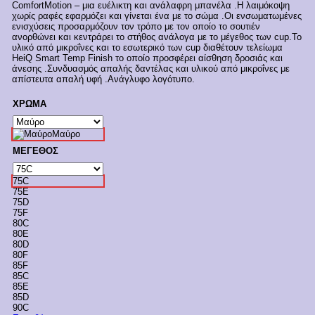
ComfortMotion – μια ευέλικτη και ανάλαφρη μπανέλα .Η λαιμόκοψη
€53,00.
είναι:
χωρίς ραφές εφαρμόζει και γίνεται ένα με το σώμα .Οι ενσωματωμένες
€45,00.
ενισχύσεις προσαρμόζουν τον τρόπο με τον οποίο το σουτιέν
ανορθώνει και κεντράρει το στήθος ανάλογα με το μέγεθος των cup.Το
υλικό από μικροΐνες και το εσωτερικό των cup διαθέτουν τελείωμα
HeiQ Smart Temp Finish το οποίο προσφέρει αίσθηση δροσιάς και
άνεσης .Συνδυασμός απαλής δαντέλας και υλικού από μικροΐνες με
απίστευτα απαλή υφή .Ανάγλυφο λογότυπο.
ΧΡΩΜΑ
Μαύρο
ΜΕΓΕΘΟΣ
75C
75Ε
75D
75F
80C
80E
80D
80F
85F
85C
85E
85D
90C