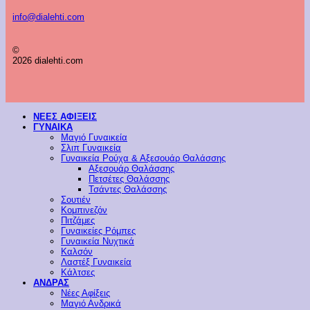
info@dialehti.com
©
2026 dialehti.com
ΝΕΕΣ ΑΦΙΞΕΙΣ
ΓΥΝΑΙΚΑ
Μαγιό Γυναικεία
Σλιπ Γυναικεία
Γυναικεία Ρούχα & Αξεσουάρ Θαλάσσης
Αξεσουάρ Θαλάσσης
Πετσέτες Θαλάσσης
Τσάντες Θαλάσσης
Σουτιέν
Κομπινεζόν
Πιτζάμες
Γυναικείες Ρόμπες
Γυναικεία Νυχτικά
Καλσόν
Λαστέξ Γυναικεία
Κάλτσες
ΑΝΔΡΑΣ
Νέες Αφίξεις
Μαγιό Ανδρικά