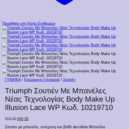
Προσθήκη στη Λίστα Επιθυμιών
ΓΥΝΑΙΚΑ
/
Εσώρουχα Γυναικεία
/
Σουτιέν
Triumph Σουτιέν Με Μπανέλες
Νέας Τεχνολογίας Body Make Up
Illusion Lace WP Κωδ. 10219710
Original
Η
€
53,00
€
45,00
price
τρέχουσα
Σουτιέν με μπανέλα, ενίσχυση και βαθύ decollete.Μπανέλα
was:
τιμή