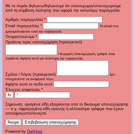
Με το παρόν δηλώνω/δηλώνουμε ότι υπαναχωρώ/υπαναχωρούμε
από τη σύμβαση πώλησης που αφορά την κατωτέρω παραγγελία.
Αριθμός παραγγελίας
*
Email παραγγελίας
*
Το email που
χρησιμοποιήσατε κατά την παραγγελία.
Ονοματεπώνυμο
*
Προϊόντα προς υπαναχώρηση (προαιρετικό)
Για μερική υπαναχώρηση, γράψτε ποια
προϊόντα. Αφήστε κενό για ολόκληρη την παραγγελία.
Σχόλια / Λόγος (προαιρετικό)
Δεν
υποχρεούστε να αναφέρετε λόγο.
Αφήστε αυτό το πεδίο κενό
Έλεγχος ασφαλείας
*
↻
Σημείωση: ορισμένα είδη εξαιρούνται από το δικαίωμα υπαναχώρησης
— π.χ. σφραγισμένα είδη υγιεινής ή αλλοιώσιμα τρόφιμα που έχουν
αποσφραγιστεί/ανοιχτεί.
Άκυρο
Επιβεβαίωση υπαναχώρησης
Powered by
DartHost