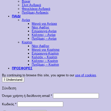
Boxer
Σλιπ Ανδρικά
Φανελάκια Ανδρικά
Πυτζάμες Ανδρικές
ΠΑΙΔΙ
Αγόρι
Μαγιό για Αγόρια
Νέες Αφίξεις
Εσώρουχα-Αγόρι
Κάλτσες – Αγόρι
Πυτζάμες – Αγόρι
Κορίτσι
Νέες Αφίξεις
Μαγιό για Κορίτσια
Εσώρουχα-Κορίτσι
Καλσόν – Κορίτσι
Κάλτσες – Κορίτσι
Πυτζάμες – Κορίτσι
ΠΡΟΣΦΟΡΕΣ
By continuing to browse this site, you agree to our
use of cookies
.
I Understand
Σύνδεση
Απαιτείται
Όνομα χρήστη ή διεύθυνση email
*
Απαιτείται
Κωδικός
*