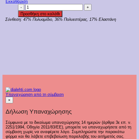
Εκκαθάριση
Triumph
Σουτιέν
Προσθήκη στο καλάθι
Με
Σύνθεση:
47% Πολυαμίδιο, 36% Πολυεστέρας, 17% Ελαστάνη
Μπανέλες
Νέας
Τεχνολογίας
Body
Make
Up
Illusion
Lace
WP
Κωδ.
10219710
ποσότητα
Υπαναχώρηση από τη σύμβαση
×
Δήλωση Υπαναχώρησης
Σύμφωνα με το δικαίωμα υπαναχώρησης 14 ημερών (άρθρα 3ε επ. ν.
2251/1994, Οδηγία 2011/83/ΕΕ), μπορείτε να υπαναχωρήσετε από τη
σύμβαση χωρίς να αναφέρετε λόγο. Συμπληρώστε την παρακάτω
φόρμα και θα λάβετε επιβεβαίωση παραλαβής του αιτήματός σας.