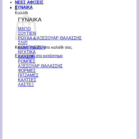
ΝΕΕΣ ΑΦΙΞΕΙΣ
ΓΥΝΑΙΚΑ
0
Καλάθι
ΓΥΝΑΙΚΑ
ΜΑΓΙΟ
ΣΟΥΤΙΕΝ
ΡΟΥΧΑ & ΑΞΕΣΟΥΑΡ ΘΑΛΑΣΣΗΣ
ΣΛΙΠ
Κανένα προϊόν στο καλάθι σας.
ΚΟΜΠΙΝΕΖΟΝ
ΝΥΧΤΙΚΑ
Επιστροφή στο κατάστημα
ΚΑΛΣΟΝ
ΡΟΜΠΕΣ
ΑΞΕΣΟΥΑΡ ΘΑΛΑΣΣΗΣ
ΦΟΡΜΕΣ
ΠΙΤΖΑΜΕΣ
ΚΑΛΤΣΕΣ
ΛΑΣΤΕΞ