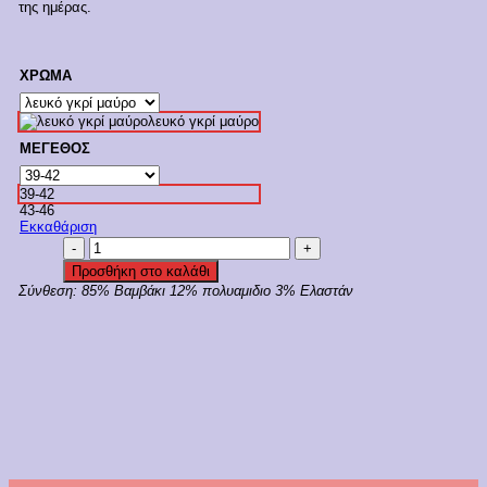
της ημέρας.
ΧΡΩΜΑ
λευκό γκρί μαύρο
ΜΕΓΕΘΟΣ
39-42
43-46
Εκκαθάριση
Mewe
Ανδρικές
Προσθήκη στο καλάθι
Μονόχρωμες
Σύνθεση:
85% Βαμβάκι 12% πολυαμιδιο 3% Ελαστάν
Κάλτσες
Μαύρο
/
Γκρι
/
Λευκό
3Pack
Κωδ.
2-
0400
ποσότητα