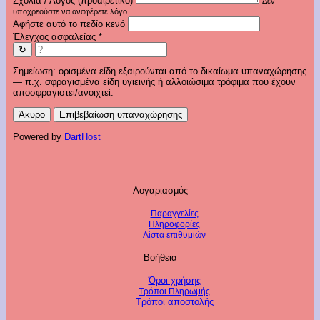
Σχόλια / Λόγος (προαιρετικό)
Δεν
υποχρεούστε να αναφέρετε λόγο.
Αφήστε αυτό το πεδίο κενό
Έλεγχος ασφαλείας
*
↻
Σημείωση: ορισμένα είδη εξαιρούνται από το δικαίωμα υπαναχώρησης
— π.χ. σφραγισμένα είδη υγιεινής ή αλλοιώσιμα τρόφιμα που έχουν
αποσφραγιστεί/ανοιχτεί.
Άκυρο
Επιβεβαίωση υπαναχώρησης
Powered by
DartHost
Λογαριασμός
Παραγγελίες
Πληροφορίες
Λίστα επιθυμιών
Βοήθεια
Όροι χρήσης
Τρόποι Πληρωμής
Τρόποι αποστολής