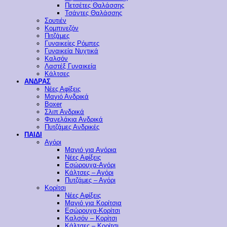
Πετσέτες Θαλάσσης
Τσάντες Θαλάσσης
Σουτιέν
Κομπινεζόν
Πιτζάμες
Γυναικείες Ρόμπες
Γυναικεία Νυχτικά
Καλσόν
Λαστέξ Γυναικεία
Κάλτσες
ΑΝΔΡΑΣ
Νέες Αφίξεις
Μαγιό Ανδρικά
Boxer
Σλιπ Ανδρικά
Φανελάκια Ανδρικά
Πυτζάμες Ανδρικές
ΠΑΙΔΙ
Αγόρι
Μαγιό για Αγόρια
Νέες Αφίξεις
Εσώρουχα-Αγόρι
Κάλτσες – Αγόρι
Πυτζάμες – Αγόρι
Κορίτσι
Νέες Αφίξεις
Μαγιό για Κορίτσια
Εσώρουχα-Κορίτσι
Καλσόν – Κορίτσι
Κάλτσες – Κορίτσι