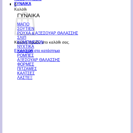
ΓΥΝΑΙΚΑ
0
Καλάθι
ΓΥΝΑΙΚΑ
ΜΑΓΙΟ
ΣΟΥΤΙΕΝ
ΡΟΥΧΑ & ΑΞΕΣΟΥΑΡ ΘΑΛΑΣΣΗΣ
ΣΛΙΠ
ΚΟΜΠΙΝΕΖΟΝ
Κανένα προϊόν στο καλάθι σας.
ΝΥΧΤΙΚΑ
Επιστροφή στο κατάστημα
ΚΑΛΣΟΝ
ΡΟΜΠΕΣ
ΑΞΕΣΟΥΑΡ ΘΑΛΑΣΣΗΣ
ΦΟΡΜΕΣ
ΠΙΤΖΑΜΕΣ
ΚΑΛΤΣΕΣ
ΛΑΣΤΕΞ