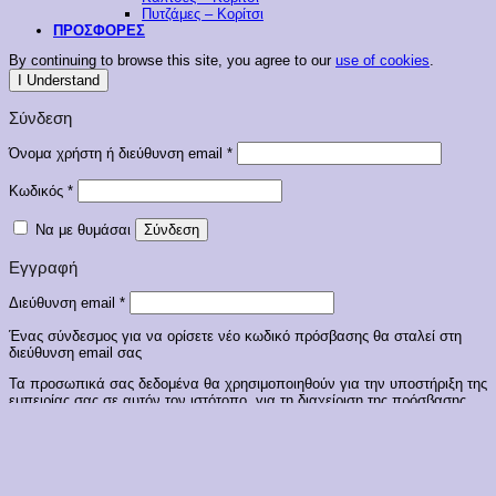
Πυτζάμες – Κορίτσι
ΠΡΟΣΦΟΡΕΣ
By continuing to browse this site, you agree to our
use of cookies
.
I Understand
Σύνδεση
Απαιτείται
Όνομα χρήστη ή διεύθυνση email
*
Απαιτείται
Κωδικός
*
Να με θυμάσαι
Σύνδεση
Εγγραφή
Απαιτείται
Διεύθυνση email
*
Ένας σύνδεσμος για να ορίσετε νέο κωδικό πρόσβασης θα σταλεί στη
διεύθυνση email σας
Τα προσωπικά σας δεδομένα θα χρησιμοποιηθούν για την υποστήριξη της
εμπειρίας σας σε αυτόν τον ιστότοπο, για τη διαχείριση της πρόσβασης
στον λογαριασμό σας και για άλλους σκοπούς που περιγράφονται στην
πολιτική απορρήτου
.
Εγγραφή