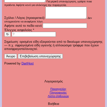
Για μερική υπαναχώρηση, γράψτε ποια
προϊόντα. Αφήστε κενό για ολόκληρη την παραγγελία.
Σχόλια / Λόγος (προαιρετικό)
Δεν
υποχρεούστε να αναφέρετε λόγο.
Αφήστε αυτό το πεδίο κενό
Έλεγχος ασφαλείας
*
↻
Σημείωση: ορισμένα είδη εξαιρούνται από το δικαίωμα υπαναχώρησης
— π.χ. σφραγισμένα είδη υγιεινής ή αλλοιώσιμα τρόφιμα που έχουν
αποσφραγιστεί/ανοιχτεί.
Άκυρο
Επιβεβαίωση υπαναχώρησης
Powered by
DartHost
Λογαριασμός
Παραγγελίες
Πληροφορίες
Λίστα επιθυμιών
Βοήθεια