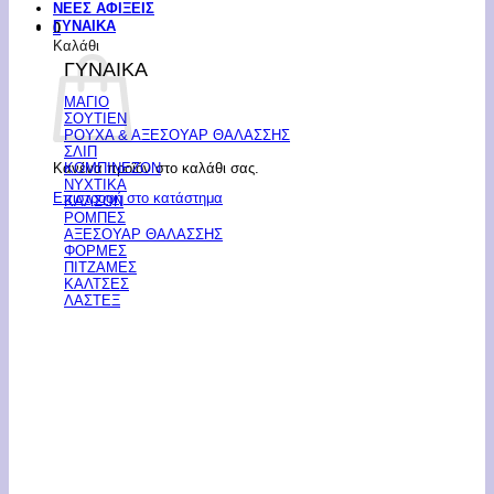
ΝΕΕΣ ΑΦΙΞΕΙΣ
ΓΥΝΑΙΚΑ
0
Καλάθι
ΓΥΝΑΙΚΑ
ΜΑΓΙΟ
ΣΟΥΤΙΕΝ
ΡΟΥΧΑ & ΑΞΕΣΟΥΑΡ ΘΑΛΑΣΣΗΣ
ΣΛΙΠ
Κανένα προϊόν στο καλάθι σας.
ΚΟΜΠΙΝΕΖΟΝ
ΝΥΧΤΙΚΑ
Επιστροφή στο κατάστημα
ΚΑΛΣΟΝ
ΡΟΜΠΕΣ
ΑΞΕΣΟΥΑΡ ΘΑΛΑΣΣΗΣ
ΦΟΡΜΕΣ
ΠΙΤΖΑΜΕΣ
ΚΑΛΤΣΕΣ
ΛΑΣΤΕΞ