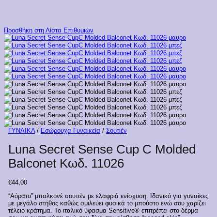
Προσθήκη στη Λίστα Επιθυμιών
ΓΥΝΑΙΚΑ
/
Εσώρουχα Γυναικεία
/
Σουτιέν
Luna Secret Sense Cup C Molded
Balconet Κωδ. 11026
€
44,00
“Αόρατο” μπαλκονέ σουτιέν με ελαφριά ενίσχυση. Ιδανικό για γυναίκες
με μεγάλο στήθος καθώς σμιλεύει φυσικά το μπούστο ενώ σου χαρίζει
τέλειο κράτημα. Το ιταλικό ύφασμα Sensitive® επιτρέπει στο δέρμα