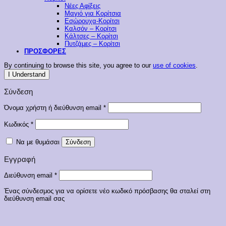
Νέες Αφίξεις
Μαγιό για Κορίτσια
Εσώρουχα-Κορίτσι
Καλσόν – Κορίτσι
Κάλτσες – Κορίτσι
Πυτζάμες – Κορίτσι
ΠΡΟΣΦΟΡΕΣ
By continuing to browse this site, you agree to our
use of cookies
.
I Understand
Σύνδεση
Απαιτείται
Όνομα χρήστη ή διεύθυνση email
*
Απαιτείται
Κωδικός
*
Να με θυμάσαι
Σύνδεση
Εγγραφή
Απαιτείται
Διεύθυνση email
*
Ένας σύνδεσμος για να ορίσετε νέο κωδικό πρόσβασης θα σταλεί στη
διεύθυνση email σας
Τα προσωπικά σας δεδομένα θα χρησιμοποιηθούν για την υποστήριξη της
εμπειρίας σας σε αυτόν τον ιστότοπο, για τη διαχείριση της πρόσβασης