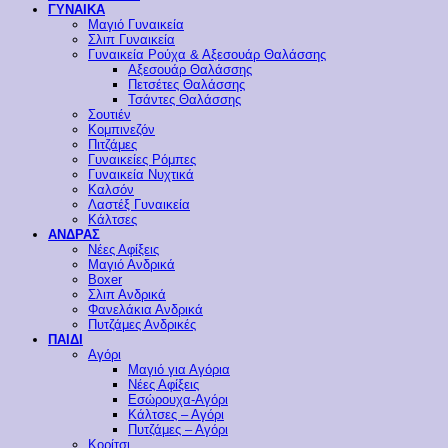
ΓΥΝΑΙΚΑ
Μαγιό Γυναικεία
Σλιπ Γυναικεία
Γυναικεία Ρούχα & Αξεσουάρ Θαλάσσης
Αξεσουάρ Θαλάσσης
Πετσέτες Θαλάσσης
Τσάντες Θαλάσσης
Σουτιέν
Κομπινεζόν
Πιτζάμες
Γυναικείες Ρόμπες
Γυναικεία Νυχτικά
Καλσόν
Λαστέξ Γυναικεία
Κάλτσες
ΑΝΔΡΑΣ
Νέες Αφίξεις
Μαγιό Ανδρικά
Boxer
Σλιπ Ανδρικά
Φανελάκια Ανδρικά
Πυτζάμες Ανδρικές
ΠΑΙΔΙ
Αγόρι
Μαγιό για Αγόρια
Νέες Αφίξεις
Εσώρουχα-Αγόρι
Κάλτσες – Αγόρι
Πυτζάμες – Αγόρι
Κορίτσι