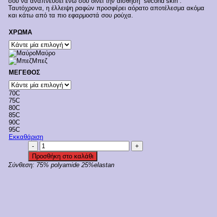
σου να αναπνεύσει ενώ σου δίνει την αίσθηση “second skin”.
Ταυτόχρονα, η έλλειψη ραφών προσφέρει αόρατο αποτέλεσμα ακόμα
και κάτω από τα πιο εφαρμοστά σου ρούχα.
ΧΡΩΜΑ
Μαύρο
Μπεζ
ΜΕΓΕΘΟΣ
70C
75C
80C
85C
90C
95C
Εκκαθάριση
Luna
Secret
Προσθήκη στο καλάθι
Sense
Σύνθεση:
75% polyamide 25%elastan
Cup
C
Molded
Balconet
Κωδ.
11026
ποσότητα