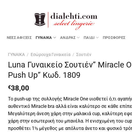
ΝΕΕΣ ΑΦΙΞΕΙΣ
ΓΥΝΑΙΚΑ
ΑΝΔΡΑΣ
ΠΑΙΔΙ
ΠΡΟΣΦΟΡΕΣ
ΓΥΝΑΙΚΑ
/
Εσώρουχα Γυναικεία
/
Σουτιέν
Luna Γυναικείο Σουτιέν” Miracle 
Push Up” Κωδ. 1809
€
38,00
Το
push-up
της συλλογής
Miracle One
υιοθετεί ό,τι αγαπή
αυθεντικό Miracle bra αλλά είναι καλύτερο σε κάθε επίπε
Μεγαλύτερη άνεση χάρη στην μαλακιά cup, καλύτερη εφ
χάρη στην εσωτερική του μπανέλα. Η ενισχυμένη του cu
προσθέτει 1½ μέγεθος με απόλυτα άνετο και φυσικό τρό