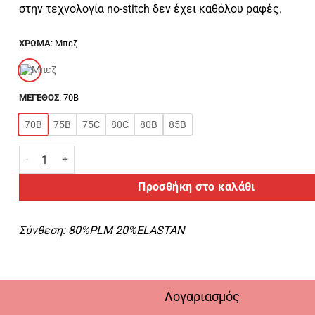
στην τεχνολογία no-stitch δεν έχει καθόλου ραφές.
ΧΡΩΜΑ
:
Μπεζ
ΜΕΓΕΘΟΣ
:
70B
70B
75B
75C
80C
80B
85B
Luna Γυναικείο Σουτιέν" Miracle One Push Up" Κωδ. 1809 ποσότη
Προσθήκη στο καλάθι
Σύνθεση:
80%PLM 20%ELASTAN
Λογαριασμός