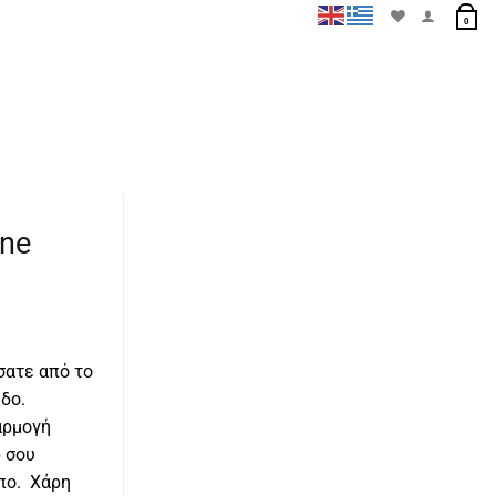
0
One
σατε από το
δο.
αρμογή
p σου
πο. Χάρη