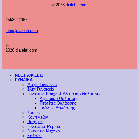
© 2026
dialehti.com
2553022967
info@dialehti.com
©
2026 dialehti.com
ΝΕΕΣ ΑΦΙΞΕΙΣ
ΓΥΝΑΙΚΑ
Μαγιό Γυναικεία
Σλιπ Γυναικεία
Γυναικεία Ρούχα & Αξεσουάρ Θαλάσσης
Αξεσουάρ Θαλάσσης
Πετσέτες Θαλάσσης
Τσάντες Θαλάσσης
Σουτιέν
Κομπινεζόν
Πιτζάμες
Γυναικείες Ρόμπες
Γυναικεία Νυχτικά
Καλσόν