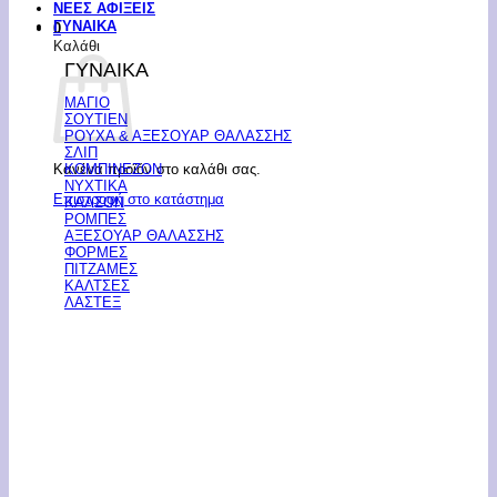
ΝΕΕΣ ΑΦΙΞΕΙΣ
ΓΥΝΑΙΚΑ
0
Καλάθι
ΓΥΝΑΙΚΑ
ΜΑΓΙΟ
ΣΟΥΤΙΕΝ
ΡΟΥΧΑ & ΑΞΕΣΟΥΑΡ ΘΑΛΑΣΣΗΣ
ΣΛΙΠ
Κανένα προϊόν στο καλάθι σας.
ΚΟΜΠΙΝΕΖΟΝ
ΝΥΧΤΙΚΑ
Επιστροφή στο κατάστημα
ΚΑΛΣΟΝ
ΡΟΜΠΕΣ
ΑΞΕΣΟΥΑΡ ΘΑΛΑΣΣΗΣ
ΦΟΡΜΕΣ
ΠΙΤΖΑΜΕΣ
ΚΑΛΤΣΕΣ
ΛΑΣΤΕΞ