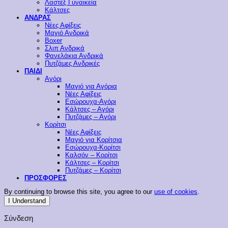
Λαστέξ Γυναικεία
Κάλτσες
ΑΝΔΡΑΣ
Νέες Αφίξεις
Μαγιό Ανδρικά
Boxer
Σλιπ Ανδρικά
Φανελάκια Ανδρικά
Πυτζάμες Ανδρικές
ΠΑΙΔΙ
Αγόρι
Μαγιό για Αγόρια
Νέες Αφίξεις
Εσώρουχα-Αγόρι
Κάλτσες – Αγόρι
Πυτζάμες – Αγόρι
Κορίτσι
Νέες Αφίξεις
Μαγιό για Κορίτσια
Εσώρουχα-Κορίτσι
Καλσόν – Κορίτσι
Κάλτσες – Κορίτσι
Πυτζάμες – Κορίτσι
ΠΡΟΣΦΟΡΕΣ
By continuing to browse this site, you agree to our
use of cookies
.
I Understand
Σύνδεση