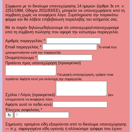
Σύμφωνα με το δικαίωμα υπαναχώρησης 14 ημερών (άρθρα 3ε επ. ν.
2251/1994, Οδηγία 2011/83/ΕΕ), μπορείτε να υπαναχωρήσετε από τη
σύμβαση χωρίς να αναφέρετε λόγο. Συμπληρώστε την παρακάτω
φόρμα και θα λάβετε επιβεβαίωση παραλαβής του αιτήματός σας.
Με το παρόν δηλώνω/δηλώνουμε ότι υπαναχωρώ/υπαναχωρούμε
από τη σύμβαση πώλησης που αφορά την κατωτέρω παραγγελία.
Αριθμός παραγγελίας
*
Email παραγγελίας
*
Το email που
χρησιμοποιήσατε κατά την παραγγελία.
Ονοματεπώνυμο
*
Προϊόντα προς υπαναχώρηση (προαιρετικό)
Για μερική υπαναχώρηση, γράψτε ποια
προϊόντα. Αφήστε κενό για ολόκληρη την παραγγελία.
Σχόλια / Λόγος (προαιρετικό)
Δεν
υποχρεούστε να αναφέρετε λόγο.
Αφήστε αυτό το πεδίο κενό
Έλεγχος ασφαλείας
*
↻
Σημείωση: ορισμένα είδη εξαιρούνται από το δικαίωμα υπαναχώρησης
— π.χ. σφραγισμένα είδη υγιεινής ή αλλοιώσιμα τρόφιμα που έχουν