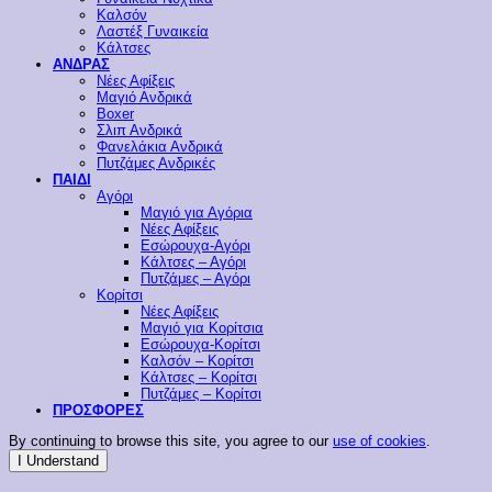
Καλσόν
Λαστέξ Γυναικεία
Κάλτσες
ΑΝΔΡΑΣ
Νέες Αφίξεις
Μαγιό Ανδρικά
Boxer
Σλιπ Ανδρικά
Φανελάκια Ανδρικά
Πυτζάμες Ανδρικές
ΠΑΙΔΙ
Αγόρι
Μαγιό για Αγόρια
Νέες Αφίξεις
Εσώρουχα-Αγόρι
Κάλτσες – Αγόρι
Πυτζάμες – Αγόρι
Κορίτσι
Νέες Αφίξεις
Μαγιό για Κορίτσια
Εσώρουχα-Κορίτσι
Καλσόν – Κορίτσι
Κάλτσες – Κορίτσι
Πυτζάμες – Κορίτσι
ΠΡΟΣΦΟΡΕΣ
By continuing to browse this site, you agree to our
use of cookies
.
I Understand