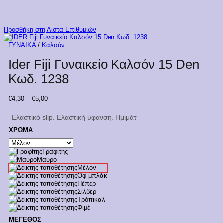
Προσθήκη στη Λίστα Επιθυμιών
ΓΥΝΑΙΚΑ
/
Καλσόν
Ider Fiji Γυναικείο Καλσόν 15 Den
Κωδ. 1238
Price
€
4,30
–
€
5,00
range:
€4,30
Ελαστικό slip.
Ελαστική ύφανση.
Ημιμάτ
through
€5,00
ΧΡΩΜΑ
Γραφίτης
Μαύρο
Μέλον
Οφ μπλάκ
Πέπερ
Σίλβερ
Τρόπικαλ
Φιμέ
ΜΕΓΕΘΟΣ