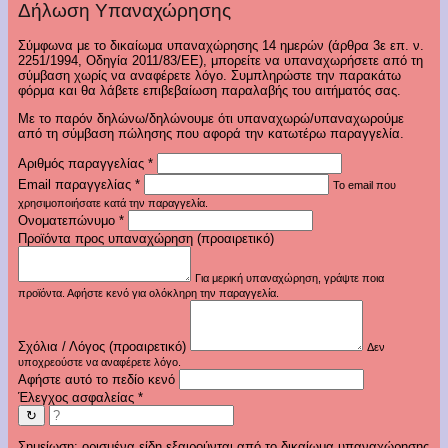
Δήλωση Υπαναχώρησης
Σύμφωνα με το δικαίωμα υπαναχώρησης 14 ημερών (άρθρα 3ε επ. ν.
2251/1994, Οδηγία 2011/83/ΕΕ), μπορείτε να υπαναχωρήσετε από τη
σύμβαση χωρίς να αναφέρετε λόγο. Συμπληρώστε την παρακάτω
φόρμα και θα λάβετε επιβεβαίωση παραλαβής του αιτήματός σας.
Με το παρόν δηλώνω/δηλώνουμε ότι υπαναχωρώ/υπαναχωρούμε
από τη σύμβαση πώλησης που αφορά την κατωτέρω παραγγελία.
Αριθμός παραγγελίας
*
Email παραγγελίας
*
Το email που
χρησιμοποιήσατε κατά την παραγγελία.
Ονοματεπώνυμο
*
Προϊόντα προς υπαναχώρηση (προαιρετικό)
Για μερική υπαναχώρηση, γράψτε ποια
προϊόντα. Αφήστε κενό για ολόκληρη την παραγγελία.
Σχόλια / Λόγος (προαιρετικό)
Δεν
υποχρεούστε να αναφέρετε λόγο.
Αφήστε αυτό το πεδίο κενό
Έλεγχος ασφαλείας
*
↻
Σημείωση: ορισμένα είδη εξαιρούνται από το δικαίωμα υπαναχώρησης