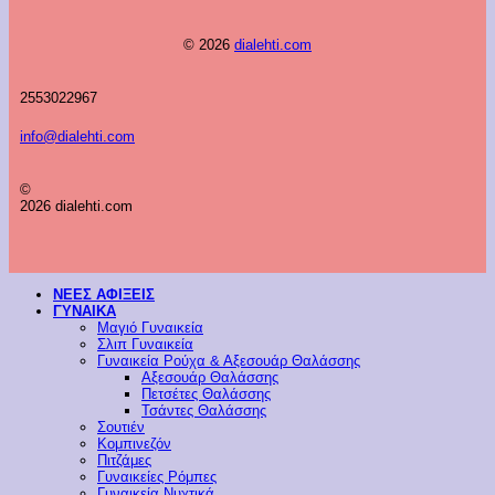
© 2026
dialehti.com
2553022967
info@dialehti.com
©
2026 dialehti.com
ΝΕΕΣ ΑΦΙΞΕΙΣ
ΓΥΝΑΙΚΑ
Μαγιό Γυναικεία
Σλιπ Γυναικεία
Γυναικεία Ρούχα & Αξεσουάρ Θαλάσσης
Αξεσουάρ Θαλάσσης
Πετσέτες Θαλάσσης
Τσάντες Θαλάσσης
Σουτιέν
Κομπινεζόν
Πιτζάμες
Γυναικείες Ρόμπες
Γυναικεία Νυχτικά