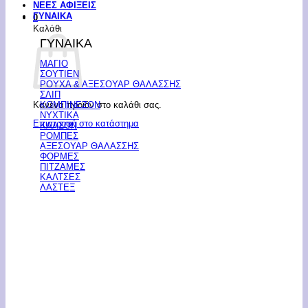
ΝΕΕΣ ΑΦΙΞΕΙΣ
ΓΥΝΑΙΚΑ
0
Καλάθι
ΓΥΝΑΙΚΑ
ΜΑΓΙΟ
ΣΟΥΤΙΕΝ
ΡΟΥΧΑ & ΑΞΕΣΟΥΑΡ ΘΑΛΑΣΣΗΣ
ΣΛΙΠ
Κανένα προϊόν στο καλάθι σας.
ΚΟΜΠΙΝΕΖΟΝ
ΝΥΧΤΙΚΑ
Επιστροφή στο κατάστημα
ΚΑΛΣΟΝ
ΡΟΜΠΕΣ
ΑΞΕΣΟΥΑΡ ΘΑΛΑΣΣΗΣ
ΦΟΡΜΕΣ
ΠΙΤΖΑΜΕΣ
ΚΑΛΤΣΕΣ
ΛΑΣΤΕΞ