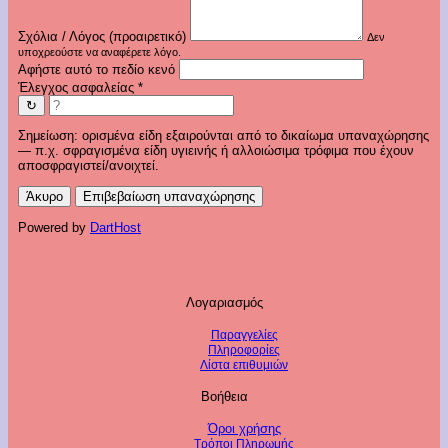
Σχόλια / Λόγος (προαιρετικό)
Δεν
υποχρεούστε να αναφέρετε λόγο.
Αφήστε αυτό το πεδίο κενό
Έλεγχος ασφαλείας
*
↻
Σημείωση: ορισμένα είδη εξαιρούνται από το δικαίωμα υπαναχώρησης
— π.χ. σφραγισμένα είδη υγιεινής ή αλλοιώσιμα τρόφιμα που έχουν
αποσφραγιστεί/ανοιχτεί.
Άκυρο
Επιβεβαίωση υπαναχώρησης
Powered by
DartHost
Λογαριασμός
Παραγγελίες
Πληροφορίες
Λίστα επιθυμιών
Βοήθεια
Όροι χρήσης
Τρόποι Πληρωμής