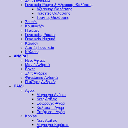
Σλιπ Γυναικεία
Γυναικεία Ρούχα & Αξεσουάρ Θαλάσσης
Αξεσουάρ Θαλάσσης
Πετσέτες Θαλάσσης
Τσάντες Θαλάσσης
Σουτιέν
Κομπινεζόν
Πιτζάμες
Γυναικείες Ρόμπες
Γυναικεία Νυχτικά
Καλσόν
Λαστέξ Γυναικεία
Κάλτσες
ΑΝΔΡΑΣ
Νέες Αφίξεις
Μαγιό Ανδρικά
Boxer
Σλιπ Ανδρικά
Φανελάκια Ανδρικά
Πυτζάμες Ανδρικές
ΠΑΙΔΙ
Αγόρι
Μαγιό για Αγόρια
Νέες Αφίξεις
Εσώρουχα-Αγόρι
Κάλτσες – Αγόρι
Πυτζάμες – Αγόρι
Κορίτσι
Νέες Αφίξεις
Μαγιό για Κορίτσια