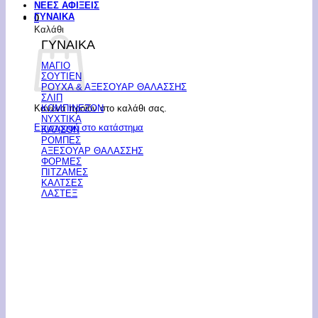
ΝΕΕΣ ΑΦΙΞΕΙΣ
ΓΥΝΑΙΚΑ
0
Καλάθι
ΓΥΝΑΙΚΑ
ΜΑΓΙΟ
ΣΟΥΤΙΕΝ
ΡΟΥΧΑ & ΑΞΕΣΟΥΑΡ ΘΑΛΑΣΣΗΣ
ΣΛΙΠ
Κανένα προϊόν στο καλάθι σας.
ΚΟΜΠΙΝΕΖΟΝ
ΝΥΧΤΙΚΑ
Επιστροφή στο κατάστημα
ΚΑΛΣΟΝ
ΡΟΜΠΕΣ
ΑΞΕΣΟΥΑΡ ΘΑΛΑΣΣΗΣ
ΦΟΡΜΕΣ
ΠΙΤΖΑΜΕΣ
ΚΑΛΤΣΕΣ
ΛΑΣΤΕΞ