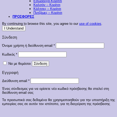
Εσώρουχα-Κορίτσι
Καλσόν – Κορίτσι
Κάλτσες – Κορίτσι
Πυτζάμες – Κορίτσι
ΠΡΟΣΦΟΡΕΣ
By continuing to browse this site, you agree to our
use of cookies
.
I Understand
Σύνδεση
Απαιτείται
Όνομα χρήστη ή διεύθυνση email
*
Απαιτείται
Κωδικός
*
Να με θυμάσαι
Σύνδεση
Εγγραφή
Απαιτείται
Διεύθυνση email
*
Ένας σύνδεσμος για να ορίσετε νέο κωδικό πρόσβασης θα σταλεί στη
διεύθυνση email σας
Τα προσωπικά σας δεδομένα θα χρησιμοποιηθούν για την υποστήριξη της
εμπειρίας σας σε αυτόν τον ιστότοπο, για τη διαχείριση της πρόσβασης
στον λογαριασμό σας και για άλλους σκοπούς που περιγράφονται στην
πολιτική απορρήτου
.