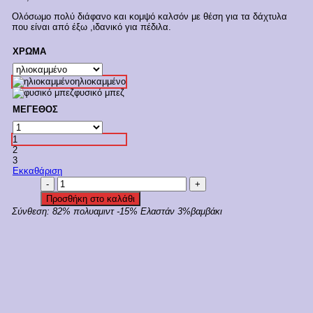
Ολόσωμο πολύ διάφανο και κομψό καλσόν με θέση για τα δάχτυλα
που είναι από έξω ,ιδανικό για πέδιλα.
ΧΡΩΜΑ
ηλιοκαμμένο
φυσικό μπεζ
ΜΕΓΕΘΟΣ
1
2
3
Εκκαθάριση
Ider
Γυναικείο
Προσθήκη στο καλάθι
Λεπτό
Σύνθεση:
82% πολυαμιντ -15% Ελαστάν 3%βαμβάκι
Ελαστικό
Καλσόν
Χωρίς
Μύτη"
TOE
FREE
10
"
Κωδ.
1268