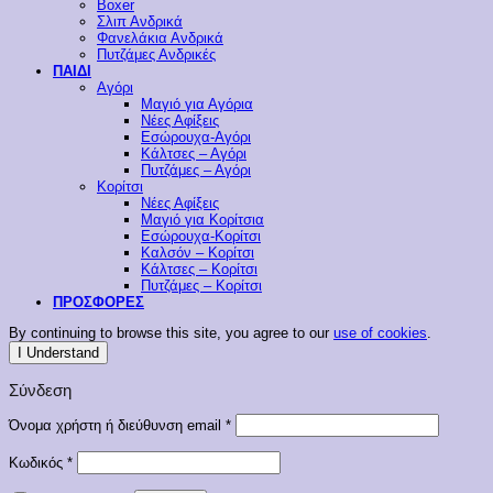
Boxer
Σλιπ Ανδρικά
Φανελάκια Ανδρικά
Πυτζάμες Ανδρικές
ΠΑΙΔΙ
Αγόρι
Μαγιό για Αγόρια
Νέες Αφίξεις
Εσώρουχα-Αγόρι
Κάλτσες – Αγόρι
Πυτζάμες – Αγόρι
Κορίτσι
Νέες Αφίξεις
Μαγιό για Κορίτσια
Εσώρουχα-Κορίτσι
Καλσόν – Κορίτσι
Κάλτσες – Κορίτσι
Πυτζάμες – Κορίτσι
ΠΡΟΣΦΟΡΕΣ
By continuing to browse this site, you agree to our
use of cookies
.
I Understand
Σύνδεση
Απαιτείται
Όνομα χρήστη ή διεύθυνση email
*
Απαιτείται
Κωδικός
*