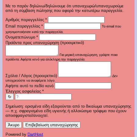
Με το παρόν δηλώνω/δηλώνουμε ότι υπαναχωρώ/υπαναχωρούμε
από τη σύμβαση πώλησης που αφορά την κατωτέρω παραγγελία.
Αριθμός παραγγελίας
*
Email παραγγελίας
*
Το email που
χρησιμοποιήσατε κατά την παραγγελία.
Ονοματεπώνυμο
*
Προϊόντα προς υπαναχώρηση (προαιρετικό)
Για μερική υπαναχώρηση, γράψτε ποια
προϊόντα. Αφήστε κενό για ολόκληρη την παραγγελία.
Σχόλια / Λόγος (προαιρετικό)
Δεν
υποχρεούστε να αναφέρετε λόγο.
Αφήστε αυτό το πεδίο κενό
Έλεγχος ασφαλείας
*
↻
Σημείωση: ορισμένα είδη εξαιρούνται από το δικαίωμα υπαναχώρησης
— π.χ. σφραγισμένα είδη υγιεινής ή αλλοιώσιμα τρόφιμα που έχουν
αποσφραγιστεί/ανοιχτεί.
Άκυρο
Επιβεβαίωση υπαναχώρησης
Powered by
DartHost