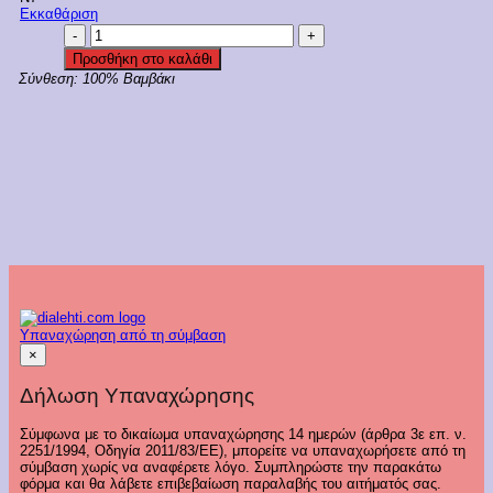
Εκκαθάριση
Galaxy
Πιζάμα
Προσθήκη στο καλάθι
Αγόρι
Σύνθεση:
100% Βαμβάκι
Ραφ
Κωδ.
103
ποσότητα
Υπαναχώρηση από τη σύμβαση
×
Δήλωση Υπαναχώρησης
Σύμφωνα με το δικαίωμα υπαναχώρησης 14 ημερών (άρθρα 3ε επ. ν.
2251/1994, Οδηγία 2011/83/ΕΕ), μπορείτε να υπαναχωρήσετε από τη
σύμβαση χωρίς να αναφέρετε λόγο. Συμπληρώστε την παρακάτω
φόρμα και θα λάβετε επιβεβαίωση παραλαβής του αιτήματός σας.