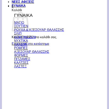
ΝΕΕΣ ΑΦΙΞΕΙΣ
ΓΥΝΑΙΚΑ
0
Καλάθι
ΓΥΝΑΙΚΑ
ΜΑΓΙΟ
ΣΟΥΤΙΕΝ
ΡΟΥΧΑ & ΑΞΕΣΟΥΑΡ ΘΑΛΑΣΣΗΣ
ΣΛΙΠ
Κανένα προϊόν στο καλάθι σας.
ΚΟΜΠΙΝΕΖΟΝ
ΝΥΧΤΙΚΑ
Επιστροφή στο κατάστημα
ΚΑΛΣΟΝ
ΡΟΜΠΕΣ
ΑΞΕΣΟΥΑΡ ΘΑΛΑΣΣΗΣ
ΦΟΡΜΕΣ
ΠΙΤΖΑΜΕΣ
ΚΑΛΤΣΕΣ
ΛΑΣΤΕΞ