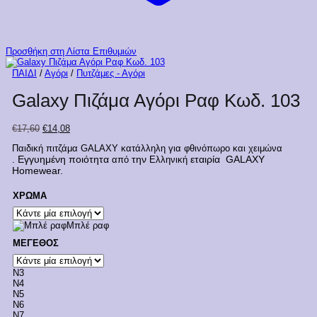
Προσθήκη στη Λίστα Επιθυμιών
ΠΑΙΔΙ
/
Αγόρι
/
Πυτζάμες - Αγόρι
Galaxy Πιζάμα Αγόρι Ραφ Κωδ. 103
Original
Η
€
17,60
€
14,08
price
τρέχουσα
Παιδική πιτζάμα GALAXY κατάλληλη για φθινόπωρο και χειμώνα
was:
τιμή
Εγγυημένη ποιότητα
την
εταιρία GALAXY
.
από
Ελληνική
€17,60.
είναι:
Homewear.
€14,08.
ΧΡΩΜΑ
Μπλέ ραφ
ΜΕΓΕΘΟΣ
Ν3
Ν4
Ν5
Ν6
Ν7