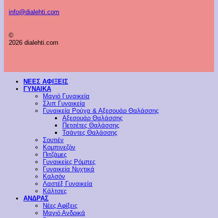
info@dialehti.com
©
2026 dialehti.com
ΝΕΕΣ ΑΦΙΞΕΙΣ
ΓΥΝΑΙΚΑ
Μαγιό Γυναικεία
Σλιπ Γυναικεία
Γυναικεία Ρούχα & Αξεσουάρ Θαλάσσης
Αξεσουάρ Θαλάσσης
Πετσέτες Θαλάσσης
Τσάντες Θαλάσσης
Σουτιέν
Κομπινεζόν
Πιτζάμες
Γυναικείες Ρόμπες
Γυναικεία Νυχτικά
Καλσόν
Λαστέξ Γυναικεία
Κάλτσες
ΑΝΔΡΑΣ
Νέες Αφίξεις
Μαγιό Ανδρικά