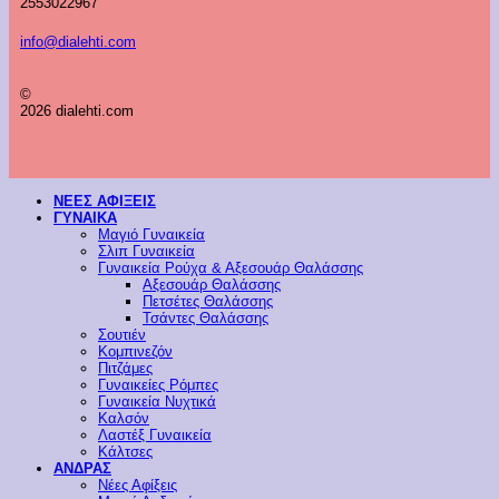
2553022967
info@dialehti.com
©
2026 dialehti.com
ΝΕΕΣ ΑΦΙΞΕΙΣ
ΓΥΝΑΙΚΑ
Μαγιό Γυναικεία
Σλιπ Γυναικεία
Γυναικεία Ρούχα & Αξεσουάρ Θαλάσσης
Αξεσουάρ Θαλάσσης
Πετσέτες Θαλάσσης
Τσάντες Θαλάσσης
Σουτιέν
Κομπινεζόν
Πιτζάμες
Γυναικείες Ρόμπες
Γυναικεία Νυχτικά
Καλσόν
Λαστέξ Γυναικεία
Κάλτσες
ΑΝΔΡΑΣ
Νέες Αφίξεις