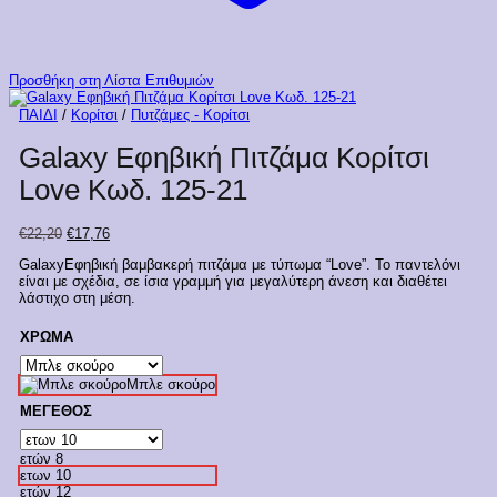
Προσθήκη στη Λίστα Επιθυμιών
ΠΑΙΔΙ
/
Κορίτσι
/
Πυτζάμες - Κορίτσι
Galaxy Εφηβική Πιτζάμα Κορίτσι
Love Κωδ. 125-21
Original
Η
€
22,20
€
17,76
price
τρέχουσα
GalaxyΕφηβική βαμβακερή πιτζάμα με τύπωμα “Love”. Το παντελόνι
was:
τιμή
είναι με σχέδια, σε ίσια γραμμή για μεγαλύτερη άνεση και διαθέτει
€22,20.
είναι:
λάστιχο στη μέση.
€17,76.
ΧΡΩΜΑ
Μπλε σκούρο
ΜΕΓΕΘΟΣ
ετών 8
ετων 10
ετών 12