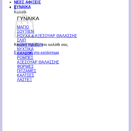
ΝΕΕΣ ΑΦΙΞΕΙΣ
ΓΥΝΑΙΚΑ
0
Καλάθι
ΓΥΝΑΙΚΑ
ΜΑΓΙΟ
ΣΟΥΤΙΕΝ
ΡΟΥΧΑ & ΑΞΕΣΟΥΑΡ ΘΑΛΑΣΣΗΣ
ΣΛΙΠ
Κανένα προϊόν στο καλάθι σας.
ΚΟΜΠΙΝΕΖΟΝ
ΝΥΧΤΙΚΑ
Επιστροφή στο κατάστημα
ΚΑΛΣΟΝ
ΡΟΜΠΕΣ
ΑΞΕΣΟΥΑΡ ΘΑΛΑΣΣΗΣ
ΦΟΡΜΕΣ
ΠΙΤΖΑΜΕΣ
ΚΑΛΤΣΕΣ
ΛΑΣΤΕΞ