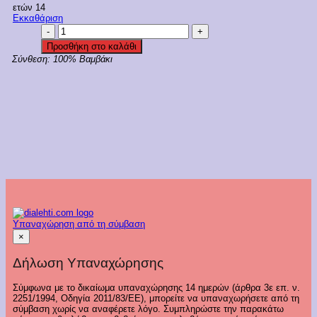
ετών 14
Εκκαθάριση
Galaxy
Εφηβική
Προσθήκη στο καλάθι
Πιτζάμα
Σύνθεση:
100% Βαμβάκι
Κορίτσι
Love
Κωδ.
125-
21
ποσότητα
Υπαναχώρηση από τη σύμβαση
×
Δήλωση Υπαναχώρησης
Σύμφωνα με το δικαίωμα υπαναχώρησης 14 ημερών (άρθρα 3ε επ. ν.
2251/1994, Οδηγία 2011/83/ΕΕ), μπορείτε να υπαναχωρήσετε από τη
σύμβαση χωρίς να αναφέρετε λόγο. Συμπληρώστε την παρακάτω