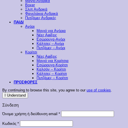
Μαγιό Ανδρικά
Boxer
Σλιπ Ανδρικά
Φανελάκια Ανδρικά
Πυτζάμες Ανδρικές
ΠΑΙΔΙ
Αγόρι
Μαγιό για Αγόρια
Νέες Αφίξεις
Εσώρουχα-Αγόρι
Κάλτσες – Αγόρι
Πυτζάμες – Αγόρι
Κορίτσι
Νέες Αφίξεις
Μαγιό για Κορίτσια
Εσώρουχα-Κορίτσι
Καλσόν – Κορίτσι
Κάλτσες – Κορίτσι
Πυτζάμες – Κορίτσι
ΠΡΟΣΦΟΡΕΣ
By continuing to browse this site, you agree to our
use of cookies
.
I Understand
Σύνδεση
Απαιτείται
Όνομα χρήστη ή διεύθυνση email
*
Απαιτείται
Κωδικός
*