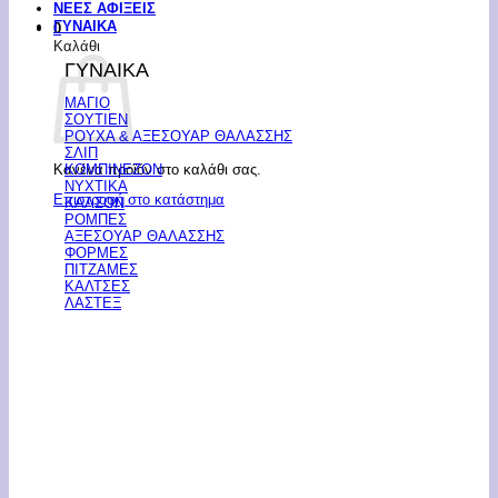
ΝΕΕΣ ΑΦΙΞΕΙΣ
ΓΥΝΑΙΚΑ
0
Καλάθι
ΓΥΝΑΙΚΑ
ΜΑΓΙΟ
ΣΟΥΤΙΕΝ
ΡΟΥΧΑ & ΑΞΕΣΟΥΑΡ ΘΑΛΑΣΣΗΣ
ΣΛΙΠ
Κανένα προϊόν στο καλάθι σας.
ΚΟΜΠΙΝΕΖΟΝ
ΝΥΧΤΙΚΑ
Επιστροφή στο κατάστημα
ΚΑΛΣΟΝ
ΡΟΜΠΕΣ
ΑΞΕΣΟΥΑΡ ΘΑΛΑΣΣΗΣ
ΦΟΡΜΕΣ
ΠΙΤΖΑΜΕΣ
ΚΑΛΤΣΕΣ
ΛΑΣΤΕΞ