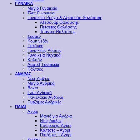
ΓΥΝΑΙΚΑ
Μαγιό Γυναικεία
Σλιπ Γυναικεία
Γυναικεία Ρούχα & Αξεσουάρ Θαλάσσης
Αξεσουάρ Θαλάσσης
Πετσέτες Θαλάσσης
Τσάντες Θαλάσσης
Σουτιέν
Κομπινεζόν
Πιτζάμες
Γυναικείες Ρόμπες
Γυναικεία Νυχτικά
Καλσόν
Λαστέξ Γυναικεία
Κάλτσες
ΑΝΔΡΑΣ
Νέες Αφίξεις
Μαγιό Ανδρικά
Boxer
Σλιπ Ανδρικά
Φανελάκια Ανδρικά
Πυτζάμες Ανδρικές
ΠΑΙΔΙ
Αγόρι
Μαγιό για Αγόρια
Νέες Αφίξεις
Εσώρουχα-Αγόρι
Κάλτσες – Αγόρι
Πυτζάμες – Αγόρι
Κορίτσι