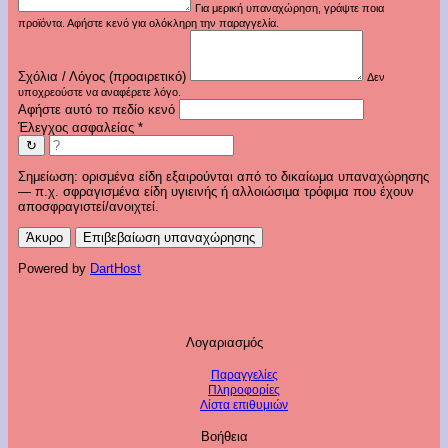
Για μερική υπαναχώρηση, γράψτε ποια
προϊόντα. Αφήστε κενό για ολόκληρη την παραγγελία.
Σχόλια / Λόγος (προαιρετικό)
Δεν
υποχρεούστε να αναφέρετε λόγο.
Αφήστε αυτό το πεδίο κενό
Έλεγχος ασφαλείας
*
↻
Σημείωση: ορισμένα είδη εξαιρούνται από το δικαίωμα υπαναχώρησης
— π.χ. σφραγισμένα είδη υγιεινής ή αλλοιώσιμα τρόφιμα που έχουν
αποσφραγιστεί/ανοιχτεί.
Άκυρο
Επιβεβαίωση υπαναχώρησης
Powered by
DartHost
Λογαριασμός
Παραγγελίες
Πληροφορίες
Λίστα επιθυμιών
Βοήθεια