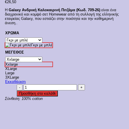
€
26,50
Η
Galaxy Ανδρική Καλοκαιρινή Πιτζάμα (Κωδ. 709-26)
είναι ένα
διαχρονικό και κομψό σετ Homewear από τη συλλογή της ελληνικής
εταιρείας Galaxy, που εστιάζει στην ποιότητα και την καθημερινή
άνεση..
ΧΡΩΜΑ
Γκρι με μπλέ
ΜΕΓΕΘΟΣ
Xxlarge
XLarge
Large
3XLarge
Εκκαθάριση
Galaxy
Ανδρική
Προσθήκη στο καλάθι
Καλοκαιρινή
Σύνθεση:
100% cotton
Βαμβακερή
Πιτζάμα-
Homewear
Κωδ.
709-
26
ποσότητα