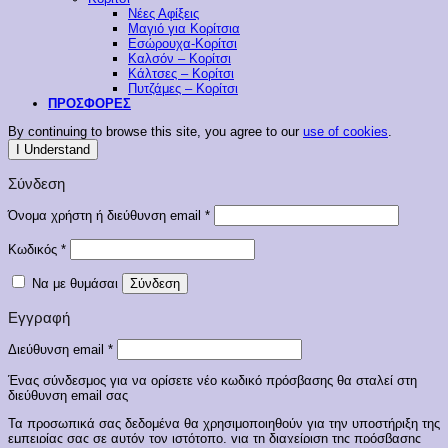
Νέες Αφίξεις
Μαγιό για Κορίτσια
Εσώρουχα-Κορίτσι
Καλσόν – Κορίτσι
Κάλτσες – Κορίτσι
Πυτζάμες – Κορίτσι
ΠΡΟΣΦΟΡΕΣ
By continuing to browse this site, you agree to our
use of cookies
.
I Understand
Σύνδεση
Απαιτείται
Όνομα χρήστη ή διεύθυνση email
*
Απαιτείται
Κωδικός
*
Να με θυμάσαι
Σύνδεση
Εγγραφή
Απαιτείται
Διεύθυνση email
*
Ένας σύνδεσμος για να ορίσετε νέο κωδικό πρόσβασης θα σταλεί στη
διεύθυνση email σας
Τα προσωπικά σας δεδομένα θα χρησιμοποιηθούν για την υποστήριξη της
εμπειρίας σας σε αυτόν τον ιστότοπο, για τη διαχείριση της πρόσβασης