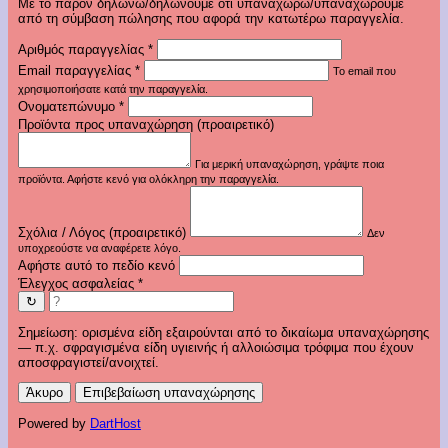
Με το παρόν δηλώνω/δηλώνουμε ότι υπαναχωρώ/υπαναχωρούμε
από τη σύμβαση πώλησης που αφορά την κατωτέρω παραγγελία.
Αριθμός παραγγελίας
*
Email παραγγελίας
*
Το email που
χρησιμοποιήσατε κατά την παραγγελία.
Ονοματεπώνυμο
*
Προϊόντα προς υπαναχώρηση (προαιρετικό)
Για μερική υπαναχώρηση, γράψτε ποια
προϊόντα. Αφήστε κενό για ολόκληρη την παραγγελία.
Σχόλια / Λόγος (προαιρετικό)
Δεν
υποχρεούστε να αναφέρετε λόγο.
Αφήστε αυτό το πεδίο κενό
Έλεγχος ασφαλείας
*
↻
Σημείωση: ορισμένα είδη εξαιρούνται από το δικαίωμα υπαναχώρησης
— π.χ. σφραγισμένα είδη υγιεινής ή αλλοιώσιμα τρόφιμα που έχουν
αποσφραγιστεί/ανοιχτεί.
Άκυρο
Επιβεβαίωση υπαναχώρησης
Powered by
DartHost