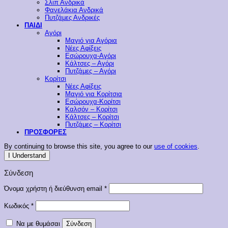
Σλιπ Ανδρικά
Φανελάκια Ανδρικά
Πυτζάμες Ανδρικές
ΠΑΙΔΙ
Αγόρι
Μαγιό για Αγόρια
Νέες Αφίξεις
Εσώρουχα-Αγόρι
Κάλτσες – Αγόρι
Πυτζάμες – Αγόρι
Κορίτσι
Νέες Αφίξεις
Μαγιό για Κορίτσια
Εσώρουχα-Κορίτσι
Καλσόν – Κορίτσι
Κάλτσες – Κορίτσι
Πυτζάμες – Κορίτσι
ΠΡΟΣΦΟΡΕΣ
By continuing to browse this site, you agree to our
use of cookies
.
I Understand
Σύνδεση
Απαιτείται
Όνομα χρήστη ή διεύθυνση email
*
Απαιτείται
Κωδικός
*
Να με θυμάσαι
Σύνδεση