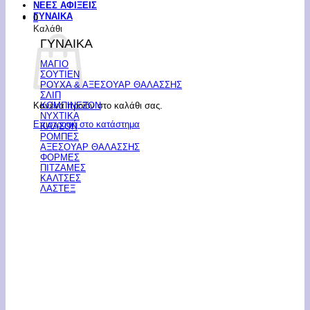
ΝΕΕΣ ΑΦΙΞΕΙΣ
ΓΥΝΑΙΚΑ
0
Καλάθι
ΓΥΝΑΙΚΑ
ΜΑΓΙΟ
ΣΟΥΤΙΕΝ
ΡΟΥΧΑ & ΑΞΕΣΟΥΑΡ ΘΑΛΑΣΣΗΣ
ΣΛΙΠ
Κανένα προϊόν στο καλάθι σας.
ΚΟΜΠΙΝΕΖΟΝ
ΝΥΧΤΙΚΑ
Επιστροφή στο κατάστημα
ΚΑΛΣΟΝ
ΡΟΜΠΕΣ
ΑΞΕΣΟΥΑΡ ΘΑΛΑΣΣΗΣ
ΦΟΡΜΕΣ
ΠΙΤΖΑΜΕΣ
ΚΑΛΤΣΕΣ
ΛΑΣΤΕΞ