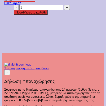
Εκκαθάριση
Fila
Αθλητικές
Προσθήκη στο καλάθι
Κάλτσες
Πολύχρωμες
3
Ζεύγη
Κωδ.
F6650
ποσότητα
Υπαναχώρηση από τη σύμβαση
×
Δήλωση Υπαναχώρησης
Σύμφωνα με το δικαίωμα υπαναχώρησης 14 ημερών (άρθρα 3ε επ. ν.
2251/1994, Οδηγία 2011/83/ΕΕ), μπορείτε να υπαναχωρήσετε από τη
σύμβαση χωρίς να αναφέρετε λόγο. Συμπληρώστε την παρακάτω
φόρμα και θα λάβετε επιβεβαίωση παραλαβής του αιτήματός σας.