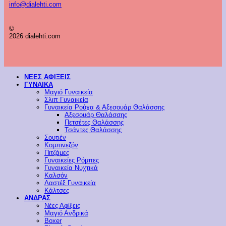
info@dialehti.com
©
2026 dialehti.com
ΝΕΕΣ ΑΦΙΞΕΙΣ
ΓΥΝΑΙΚΑ
Μαγιό Γυναικεία
Σλιπ Γυναικεία
Γυναικεία Ρούχα & Αξεσουάρ Θαλάσσης
Αξεσουάρ Θαλάσσης
Πετσέτες Θαλάσσης
Τσάντες Θαλάσσης
Σουτιέν
Κομπινεζόν
Πιτζάμες
Γυναικείες Ρόμπες
Γυναικεία Νυχτικά
Καλσόν
Λαστέξ Γυναικεία
Κάλτσες
ΑΝΔΡΑΣ
Νέες Αφίξεις
Μαγιό Ανδρικά
Boxer