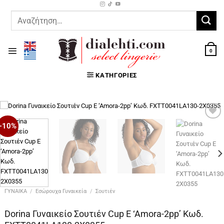
Μετάβαση
στο
Αναζήτηση
περιεχόμενο
για:
0
ΚΑΤΗΓΟΡΊΕΣ
-10%
Προσθήκη
στη Λίστα
Επιθυμιών
ΓΥΝΑΙΚΑ
/
Εσώρουχα Γυναικεία
/
Σουτιέν
Dorina Γυναικείο Σουτιέν Cup E ‘Amora-2pp’ Κωδ.