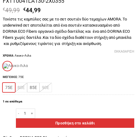
FXTT0041LA130-2X0355
Original
Η
€
49,99
€
44,99
price
τρέχουσα
Τονίστε τις καμπύλες σας με το σετ σουτιέν δύο τεμαχίων AMORA. Το
was:
τιμή
underwired σετ αποτελείται από ένα σουτιέν κατασκευασμένο από
€49,99.
είναι:
DORINA ECO Fibers οργανικό σχέδιο δαντέλας και ένα από DORINA ECO
€44,99.
Fibers χωρίς δαντέλα .Και τα δύο σχέδια διαθέτουν στήριξη από μπανέλα
και ρυθμιζόμενους τιράντες για στήριξη και ανόρθωση.
ΕΚΚΑΘΆΡΙΣΗ
ΧΡΩΜΑ
:
Λευκο-Λιλα
ΜΕΓΕΘΟΣ
:
75Ε
75Ε
80Ε
85Ε
90Ε
1 σε απόθεμα
Dorina Γυναικείο Σουτιέν Cup E ‘Amora-2pp’ Κωδ. FXTT0041LA130-2X
Προσθήκη στο καλάθι