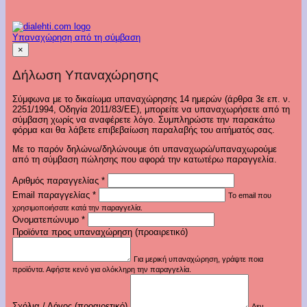
Υπαναχώρηση από τη σύμβαση
×
Δήλωση Υπαναχώρησης
Σύμφωνα με το δικαίωμα υπαναχώρησης 14 ημερών (άρθρα 3ε επ. ν.
2251/1994, Οδηγία 2011/83/ΕΕ), μπορείτε να υπαναχωρήσετε από τη
σύμβαση χωρίς να αναφέρετε λόγο. Συμπληρώστε την παρακάτω
φόρμα και θα λάβετε επιβεβαίωση παραλαβής του αιτήματός σας.
Με το παρόν δηλώνω/δηλώνουμε ότι υπαναχωρώ/υπαναχωρούμε
από τη σύμβαση πώλησης που αφορά την κατωτέρω παραγγελία.
Αριθμός παραγγελίας
*
Email παραγγελίας
*
Το email που
χρησιμοποιήσατε κατά την παραγγελία.
Ονοματεπώνυμο
*
Προϊόντα προς υπαναχώρηση (προαιρετικό)
Για μερική υπαναχώρηση, γράψτε ποια
προϊόντα. Αφήστε κενό για ολόκληρη την παραγγελία.
Σχόλια / Λόγος (προαιρετικό)
Δεν