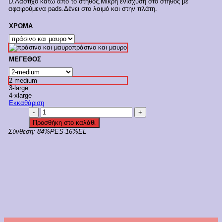
D.
Λάστιχο κάτω από το στήθος.
Μικρή ενίσχυση στο στήθος με
€43,90.
είναι:
αφαιρούμενα pads.Δένει στο λαιμό και στην πλάτη.
€30,73.
ΧΡΩΜΑ
πράσινο και μαυρο
ΜΕΓΕΘΟΣ
2-medium
3-large
4-xlarge
Εκκαθάριση
Bluepoint
Halter
Προσθήκη στο καλάθι
Μπικίνι
Σύνθεση:
84%PES-16%EL
Τοπ
Σε
Cup
D
'GREEN
PARTY'
Κωδ:24066069D
ποσότητα