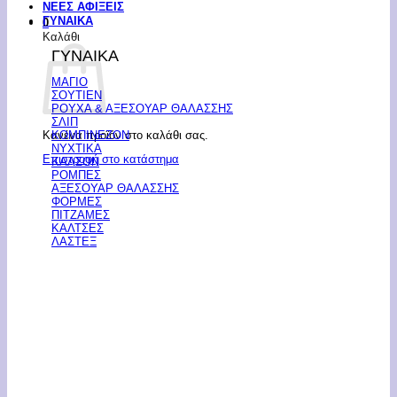
ΝΕΕΣ ΑΦΙΞΕΙΣ
ΓΥΝΑΙΚΑ
0
Καλάθι
ΓΥΝΑΙΚΑ
ΜΑΓΙΟ
ΣΟΥΤΙΕΝ
ΡΟΥΧΑ & ΑΞΕΣΟΥΑΡ ΘΑΛΑΣΣΗΣ
ΣΛΙΠ
Κανένα προϊόν στο καλάθι σας.
ΚΟΜΠΙΝΕΖΟΝ
ΝΥΧΤΙΚΑ
Επιστροφή στο κατάστημα
ΚΑΛΣΟΝ
ΡΟΜΠΕΣ
ΑΞΕΣΟΥΑΡ ΘΑΛΑΣΣΗΣ
ΦΟΡΜΕΣ
ΠΙΤΖΑΜΕΣ
ΚΑΛΤΣΕΣ
ΛΑΣΤΕΞ