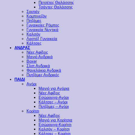
Πετσέτες Θαλάσσης
Τσάντες Θαλάσσης
Σουτιέν
Κομπινεζόν
Πιτζάμες
Γυναικείες Ρόμπες
Γυναικεία Νυχτικά
Καλσόν
Λαστέξ Γυναικεία
Κάλτσες
ΑΝΔΡΑΣ
Νέες Αφίξεις
Μαγιό Ανδρικά
Boxer
Σλιπ Ανδρικά
Φανελάκια Ανδρικά
Πυτζάμες Ανδρικές
ΠΑΙΔΙ
Αγόρι
Μαγιό για Αγόρια
Νέες Αφίξεις
Εσώρουχα-Αγόρι
Κάλτσες – Αγόρι
Πυτζάμες – Αγόρι
Κορίτσι
Νέες Αφίξεις
Μαγιό για Κορίτσια
Εσώρουχα-Κορίτσι
Καλσόν – Κορίτσι
Κάλτσες – Κορίτσι