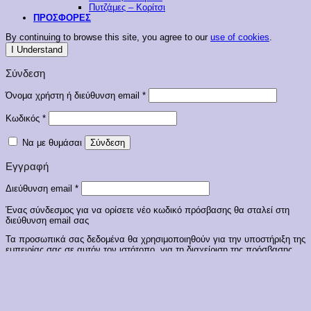
Πυτζάμες – Κορίτσι
ΠΡΟΣΦΟΡΕΣ
By continuing to browse this site, you agree to our
use of cookies
.
I Understand
Σύνδεση
Απαιτείται
Όνομα χρήστη ή διεύθυνση email
*
Απαιτείται
Κωδικός
*
Να με θυμάσαι
Σύνδεση
Εγγραφή
Απαιτείται
Διεύθυνση email
*
Ένας σύνδεσμος για να ορίσετε νέο κωδικό πρόσβασης θα σταλεί στη
διεύθυνση email σας
Τα προσωπικά σας δεδομένα θα χρησιμοποιηθούν για την υποστήριξη της
εμπειρίας σας σε αυτόν τον ιστότοπο, για τη διαχείριση της πρόσβασης
στον λογαριασμό σας και για άλλους σκοπούς που περιγράφονται στην
πολιτική απορρήτου
.
Εγγραφή