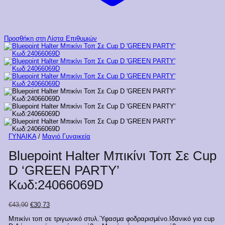
Προσθήκη στη Λίστα Επιθυμιών
ΓΥΝΑΙΚΑ
/
Μαγιό Γυναικεία
Bluepoint Halter Μπικίνι Τοπ Σε Cup
D ‘GREEN PARTY’
Κωδ:24066069D
Original
Η
€
43,90
€
30,73
price
τρέχουσα
Μπικίνι τοπ σε τ
ριγωνικό στυλ.Ύφασμα φοδραρισμένο.
Ιδανικό για cup
was:
τιμή