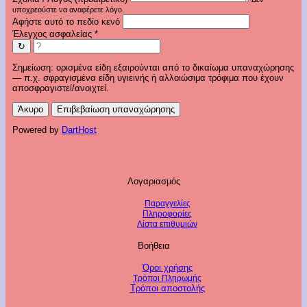
υποχρεούστε να αναφέρετε λόγο.
Αφήστε αυτό το πεδίο κενό
Έλεγχος ασφαλείας
*
↻
Σημείωση: ορισμένα είδη εξαιρούνται από το δικαίωμα υπαναχώρησης
— π.χ. σφραγισμένα είδη υγιεινής ή αλλοιώσιμα τρόφιμα που έχουν
αποσφραγιστεί/ανοιχτεί.
Άκυρο
Επιβεβαίωση υπαναχώρησης
Powered by
DartHost
Λογαριασμός
Παραγγελίες
Πληροφορίες
Λίστα επιθυμιών
Βοήθεια
Όροι χρήσης
Τρόποι Πληρωμής
Τρόποι αποστολής