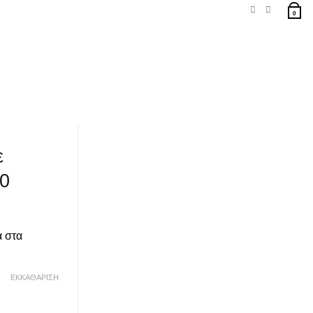
0
ε
90
α στα
ΕΚΚΑΘΆΡΙΣΗ