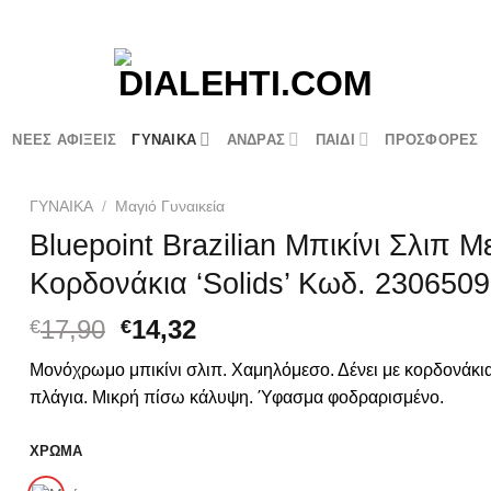
ΝΕΕΣ ΑΦΙΞΕΙΣ
ΓΥΝΑΙΚΑ
ΑΝΔΡΑΣ
ΠΑΙΔΙ
ΠΡΟΣΦΟΡΕΣ
ΓΥΝΑΙΚΑ
/
Μαγιό Γυναικεία
Bluepoint Brazilian Μπικίνι Σλιπ Μ
Κορδονάκια ‘Solids’ Κωδ. 230650
Original
Η
17,90
14,32
€
€
price
τρέχουσα
Μονόχρωμο μπικίνι σλιπ. Χαμηλόμεσο. Δένει με κορδονάκι
was:
τιμή
πλάγια. Μικρή πίσω κάλυψη. Ύφασμα φοδραρισμένο.
€17,90.
είναι:
€14,32.
ΧΡΩΜΑ