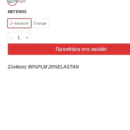
ΜΕΓΕΘΟΣ
2-medium
3-large
Bluepoint Brazilian Μπικίνι Σλιπ Με Κορδονάκια 'Solids' Κω
Προσθήκη στο καλάθι
Σύνθεση:
80%PLM 20%ELASTAN