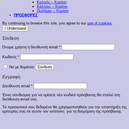
Καλσόν – Κορίτσι
Κάλτσες – Κορίτσι
Πυτζάμες – Κορίτσι
ΠΡΟΣΦΟΡΕΣ
By continuing to browse this site, you agree to our
use of cookies
.
I Understand
Σύνδεση
Απαιτείται
Όνομα χρήστη ή διεύθυνση email
*
Απαιτείται
Κωδικός
*
Να με θυμάσαι
Σύνδεση
Εγγραφή
Απαιτείται
Διεύθυνση email
*
Ένας σύνδεσμος για να ορίσετε νέο κωδικό πρόσβασης θα σταλεί στη
διεύθυνση email σας
Τα προσωπικά σας δεδομένα θα χρησιμοποιηθούν για την υποστήριξη της
εμπειρίας σας σε αυτόν τον ιστότοπο, για τη διαχείριση της πρόσβασης
στον λογαριασμό σας και για άλλους σκοπούς που περιγράφονται στην
πολιτική απορρήτου
.
Εγγραφή