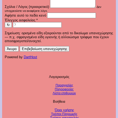
Σχόλια / Λόγος (προαιρετικό)
Δεν
υποχρεούστε να αναφέρετε λόγο.
Αφήστε αυτό το πεδίο κενό
Έλεγχος ασφαλείας
*
↻
Σημείωση: ορισμένα είδη εξαιρούνται από το δικαίωμα υπαναχώρησης
— π.χ. σφραγισμένα είδη υγιεινής ή αλλοιώσιμα τρόφιμα που έχουν
αποσφραγιστεί/ανοιχτεί.
Άκυρο
Επιβεβαίωση υπαναχώρησης
Powered by
DartHost
Λογαριασμός
Παραγγελίες
Πληροφορίες
Λίστα επιθυμιών
Βοήθεια
Όροι χρήσης
Τρόποι Πληρωμής
Τρόποι αποστολής