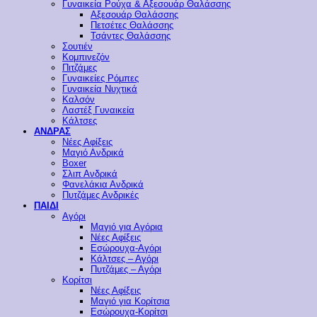
Γυναικεία Ρούχα & Αξεσουάρ Θαλάσσης
Αξεσουάρ Θαλάσσης
Πετσέτες Θαλάσσης
Τσάντες Θαλάσσης
Σουτιέν
Κομπινεζόν
Πιτζάμες
Γυναικείες Ρόμπες
Γυναικεία Νυχτικά
Καλσόν
Λαστέξ Γυναικεία
Κάλτσες
ΑΝΔΡΑΣ
Νέες Αφίξεις
Μαγιό Ανδρικά
Boxer
Σλιπ Ανδρικά
Φανελάκια Ανδρικά
Πυτζάμες Ανδρικές
ΠΑΙΔΙ
Αγόρι
Μαγιό για Αγόρια
Νέες Αφίξεις
Εσώρουχα-Αγόρι
Κάλτσες – Αγόρι
Πυτζάμες – Αγόρι
Κορίτσι
Νέες Αφίξεις
Μαγιό για Κορίτσια
Εσώρουχα-Κορίτσι