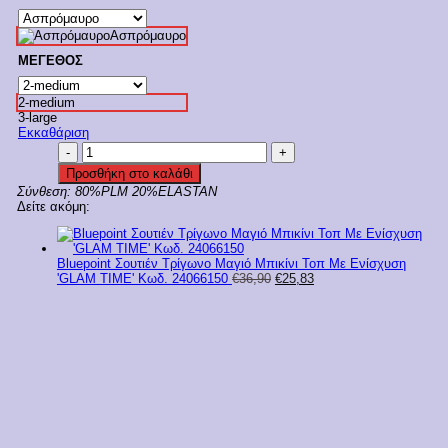
Ασπρόμαυρο
ΜΕΓΕΘΟΣ
2-medium
3-large
Εκκαθάριση
Bluepoint
Μαγιό
Προσθήκη στο καλάθι
Μπικίνι
Σύνθεση:
80%PLM 20%ELASTAN
Σλίπ
Δείτε ακόμη:
Brazilian
Με
Παγιέτες
'GLAM
Bluepoint Σουτιέν Τρίγωνο Μαγιό Μπικίνι Τοπ Με Ενίσχυση
TIME'
Original
Η
'GLAM TIME' Κωδ. 24066150
€
36,90
€
25,83
Κωδ.
price
τρέχουσα
24065150
was:
τιμή
ποσότητα
€36,90.
είναι:
€25,83.