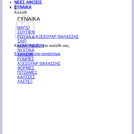
ΝΕΕΣ ΑΦΙΞΕΙΣ
ΓΥΝΑΙΚΑ
0
Καλάθι
ΓΥΝΑΙΚΑ
ΜΑΓΙΟ
ΣΟΥΤΙΕΝ
ΡΟΥΧΑ & ΑΞΕΣΟΥΑΡ ΘΑΛΑΣΣΗΣ
ΣΛΙΠ
Κανένα προϊόν στο καλάθι σας.
ΚΟΜΠΙΝΕΖΟΝ
ΝΥΧΤΙΚΑ
Επιστροφή στο κατάστημα
ΚΑΛΣΟΝ
ΡΟΜΠΕΣ
ΑΞΕΣΟΥΑΡ ΘΑΛΑΣΣΗΣ
ΦΟΡΜΕΣ
ΠΙΤΖΑΜΕΣ
ΚΑΛΤΣΕΣ
ΛΑΣΤΕΞ