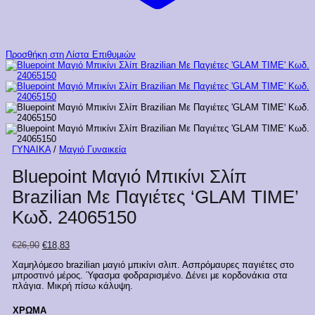
Προσθήκη στη Λίστα Επιθυμιών
ΓΥΝΑΙΚΑ
/
Μαγιό Γυναικεία
Bluepoint Μαγιό Μπικίνι Σλίπ
Brazilian Με Παγιέτες ‘GLAM TIME’
Κωδ. 24065150
Original
Η
€
26,90
€
18,83
price
τρέχουσα
Xαμηλόμεσο brazilian μαγιό μπικίνι σλιπ. Ασπρόμαυρες παγιέτες στο
was:
τιμή
μπροστινό μέρος. Ύφασμα φοδραρισμένο. Δένει με κορδονάκια στα
€26,90.
είναι:
πλάγια. Μικρή πίσω κάλυψη.
€18,83.
ΧΡΩΜΑ