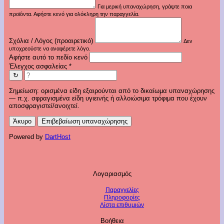
Για μερική υπαναχώρηση, γράψτε ποια
προϊόντα. Αφήστε κενό για ολόκληρη την παραγγελία.
Σχόλια / Λόγος (προαιρετικό)
Δεν
υποχρεούστε να αναφέρετε λόγο.
Αφήστε αυτό το πεδίο κενό
Έλεγχος ασφαλείας
*
↻
Σημείωση: ορισμένα είδη εξαιρούνται από το δικαίωμα υπαναχώρησης
— π.χ. σφραγισμένα είδη υγιεινής ή αλλοιώσιμα τρόφιμα που έχουν
αποσφραγιστεί/ανοιχτεί.
Άκυρο
Επιβεβαίωση υπαναχώρησης
Powered by
DartHost
Λογαριασμός
Παραγγελίες
Πληροφορίες
Λίστα επιθυμιών
Βοήθεια