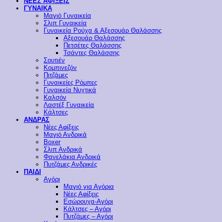
ΝΕΕΣ ΑΦΙΞΕΙΣ
ΓΥΝΑΙΚΑ
Μαγιό Γυναικεία
Σλιπ Γυναικεία
Γυναικεία Ρούχα & Αξεσουάρ Θαλάσσης
Αξεσουάρ Θαλάσσης
Πετσέτες Θαλάσσης
Τσάντες Θαλάσσης
Σουτιέν
Κομπινεζόν
Πιτζάμες
Γυναικείες Ρόμπες
Γυναικεία Νυχτικά
Καλσόν
Λαστέξ Γυναικεία
Κάλτσες
ΑΝΔΡΑΣ
Νέες Αφίξεις
Μαγιό Ανδρικά
Boxer
Σλιπ Ανδρικά
Φανελάκια Ανδρικά
Πυτζάμες Ανδρικές
ΠΑΙΔΙ
Αγόρι
Μαγιό για Αγόρια
Νέες Αφίξεις
Εσώρουχα-Αγόρι
Κάλτσες – Αγόρι
Πυτζάμες – Αγόρι