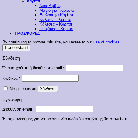
Κορίτσι
Νέες Αφίξεις
Μαγιό για Κορίτσια
Εσώρουχα-Κορίτσι
Καλσόν – Κορίτσι
Κάλτσες – Κορίτσι
Πυτζάμες – Κορίτσι
ΠΡΟΣΦΟΡΕΣ
By continuing to browse this site, you agree to our
use of cookies
.
I Understand
Σύνδεση
Απαιτείται
Όνομα χρήστη ή διεύθυνση email
*
Απαιτείται
Κωδικός
*
Να με θυμάσαι
Σύνδεση
Εγγραφή
Απαιτείται
Διεύθυνση email
*
Ένας σύνδεσμος για να ορίσετε νέο κωδικό πρόσβασης θα σταλεί στη
διεύθυνση email σας
Τα προσωπικά σας δεδομένα θα χρησιμοποιηθούν για την υποστήριξη της
εμπειρίας σας σε αυτόν τον ιστότοπο, για τη διαχείριση της πρόσβασης