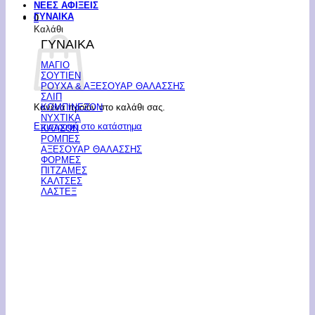
ΝΕΕΣ ΑΦΙΞΕΙΣ
ΓΥΝΑΙΚΑ
0
Καλάθι
ΓΥΝΑΙΚΑ
ΜΑΓΙΟ
ΣΟΥΤΙΕΝ
ΡΟΥΧΑ & ΑΞΕΣΟΥΑΡ ΘΑΛΑΣΣΗΣ
ΣΛΙΠ
Κανένα προϊόν στο καλάθι σας.
ΚΟΜΠΙΝΕΖΟΝ
ΝΥΧΤΙΚΑ
Επιστροφή στο κατάστημα
ΚΑΛΣΟΝ
ΡΟΜΠΕΣ
ΑΞΕΣΟΥΑΡ ΘΑΛΑΣΣΗΣ
ΦΟΡΜΕΣ
ΠΙΤΖΑΜΕΣ
ΚΑΛΤΣΕΣ
ΛΑΣΤΕΞ