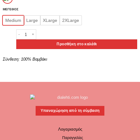
ΜΕΓΕΘΟΣ
Medium
Large
XLarge
2XLarge
Apple Ανδρικά Σλιπ Σετ 2τμχ Κωδ. 0212149 ποσότητα
Προσθήκη στο καλάθι
Σύνθεση:
100% Βαμβάκι
Υπαναχώρηση από τη σύμβαση
Λογαριασμός
Παραγγελίες