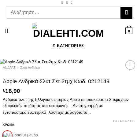
Μετάβαση
στο
Αναζήτηση
περιεχόμενο
για:
0
ΚΑΤΗΓΟΡΊΕΣ
ΑΝΔΡΑΣ
/
Σλιπ Ανδρικά
Προσθήκη
στη Λίστα
Apple Ανδρικά Σλιπ Σετ 2τμχ Κωδ. 0212149
Επιθυμιών
€
18,90
Ανδρικά σλιπ της Ελληνικής εταιρίας Apple σε συσκευασία 2 τεμαχίων
εξαιρετικής ποιότητας και εφαρμογής . Άνετη γραμμή με
εξωτερικό λάστιχο με
.
εντυπωσιακό
λογότυπο
ΕΚΚΑΘΆΡΙΣΗ
ΧΡΩΜΑ