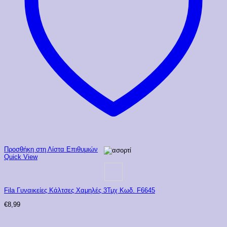
Προσθήκη στη Λίστα Επιθυμιών
Quick View
Fila Γυναικείες Κάλτσες Χαμηλές 3Τμχ Κωδ. F6645
€
8,99