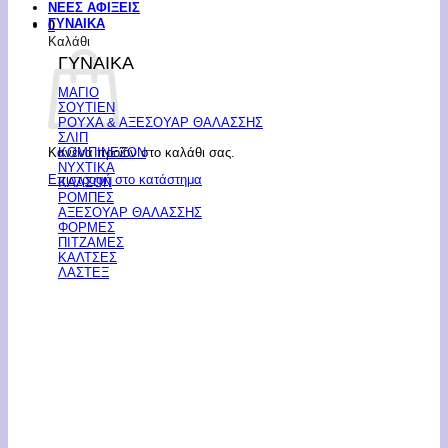
ΝΕΕΣ ΑΦΙΞΕΙΣ
ΓΥΝΑΙΚΑ
0
Καλάθι
ΓΥΝΑΙΚΑ
ΜΑΓΙΟ
ΣΟΥΤΙΕΝ
ΡΟΥΧΑ & ΑΞΕΣΟΥΑΡ ΘΑΛΑΣΣΗΣ
ΣΛΙΠ
Κανένα προϊόν στο καλάθι σας.
ΚΟΜΠΙΝΕΖΟΝ
ΝΥΧΤΙΚΑ
Επιστροφή στο κατάστημα
ΚΑΛΣΟΝ
ΡΟΜΠΕΣ
ΑΞΕΣΟΥΑΡ ΘΑΛΑΣΣΗΣ
ΦΟΡΜΕΣ
ΠΙΤΖΑΜΕΣ
ΚΑΛΤΣΕΣ
ΛΑΣΤΕΞ