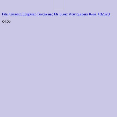
Fila Κάλτσες Εφηβικές Γυναικείες Με Lurex Λεπτομέρεια Κωδ. F3252D
€
4,00