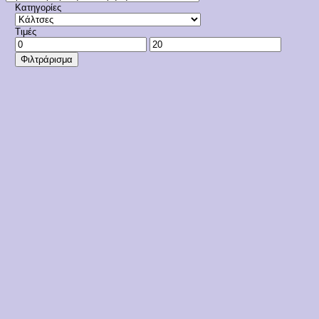
Κατηγορίες
Τιμές
Ελάχιστη
Μέγιστη
τιμή
τιμή
Φιλτράρισμα