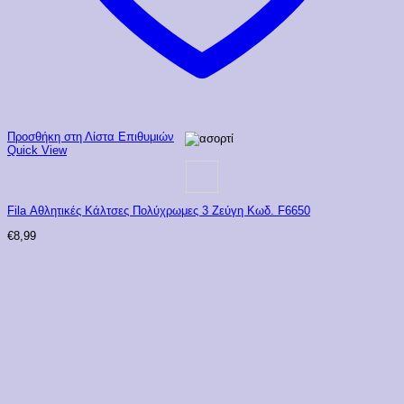
Προσθήκη στη Λίστα Επιθυμιών
Quick View
Fila Αθλητικές Κάλτσες Πολύχρωμες 3 Ζεύγη Κωδ. F6650
€
8,99