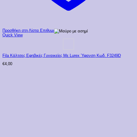
Προσθήκη στη Λίστα Επιθυμιών
Quick View
Fila Κάλτσες Εφηβικές Γυναικείες Με Lurex Ύφανση Κωδ. F3249D
€
4,00