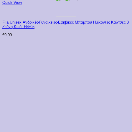
Quick View
Fila Unisex Ανδρικές-Γυναικείες-Εφηβικές Μπαμπού Ημίκοντες Κάλτσες 3
Ζεύγη Κωδ. F5505
€
9,99