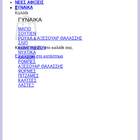
ΝΕΕΣ ΑΦΙΞΕΙΣ
ΓΥΝΑΙΚΑ
0
Καλάθι
ΓΥΝΑΙΚΑ
ΜΑΓΙΟ
ΣΟΥΤΙΕΝ
ΡΟΥΧΑ & ΑΞΕΣΟΥΑΡ ΘΑΛΑΣΣΗΣ
ΣΛΙΠ
Κανένα προϊόν στο καλάθι σας.
ΚΟΜΠΙΝΕΖΟΝ
ΝΥΧΤΙΚΑ
Επιστροφή στο κατάστημα
ΚΑΛΣΟΝ
ΡΟΜΠΕΣ
ΑΞΕΣΟΥΑΡ ΘΑΛΑΣΣΗΣ
ΦΟΡΜΕΣ
ΠΙΤΖΑΜΕΣ
ΚΑΛΤΣΕΣ
ΛΑΣΤΕΞ