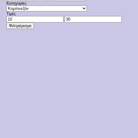
Κατηγορίες
Τιμές
Ελάχιστη
Μέγιστη
τιμή
τιμή
Φιλτράρισμα