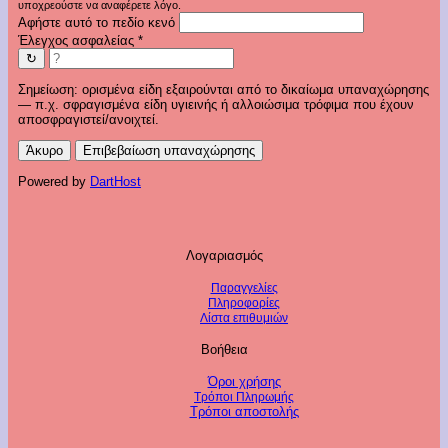
υποχρεούστε να αναφέρετε λόγο.
Αφήστε αυτό το πεδίο κενό
Έλεγχος ασφαλείας
*
↻
Σημείωση: ορισμένα είδη εξαιρούνται από το δικαίωμα υπαναχώρησης
— π.χ. σφραγισμένα είδη υγιεινής ή αλλοιώσιμα τρόφιμα που έχουν
αποσφραγιστεί/ανοιχτεί.
Άκυρο
Επιβεβαίωση υπαναχώρησης
Powered by
DartHost
Λογαριασμός
Παραγγελίες
Πληροφορίες
Λίστα επιθυμιών
Βοήθεια
Όροι χρήσης
Τρόποι Πληρωμής
Τρόποι αποστολής