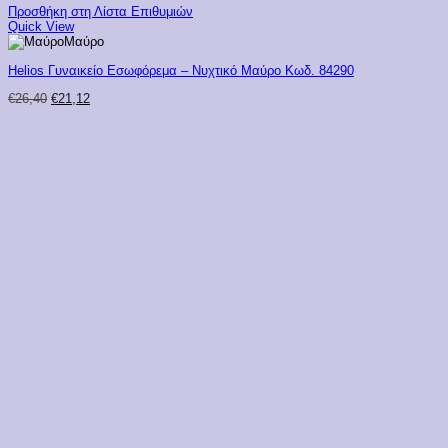
Προσθήκη στη Λίστα Επιθυμιών
Quick View
Μαύρο
Helios Γυναικείο Εσωφόρεμα – Νυχτικό Μαύρο Κωδ. 84290
Original
Η
€
26,40
€
21,12
price
τρέχουσα
was:
τιμή
€26,40.
είναι:
€21,12.