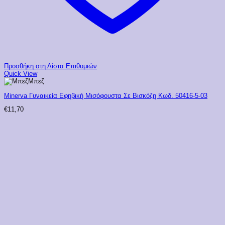
Προσθήκη στη Λίστα Επιθυμιών
Quick View
Μπεζ
Minerva Γυναικεία Εφηβική Μισόφουστα Σε Βισκόζη Κωδ. 50416-5-03
€
11,70