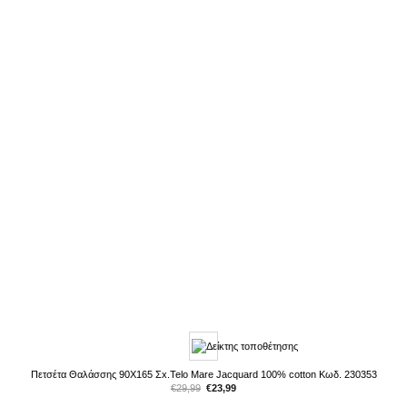
Πετσέτα Θαλάσσης 90X165 Σx.Telo Mare Jacquard 100% cotton Κωδ. 230353
Original
Η
€
29,99
€
23,99
price
τρέχουσα
was:
τιμή