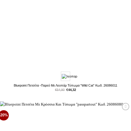
Bluepoint Πετσέτα -Παρεό Με Λεοπάρ Τύπωμα “Wild Cat” Κωδ. 26086011
Original
Η
€
54,90
€
44,32
price
τρέχουσα
was:
τιμή
€54,90.
είναι:
€44,32.
Προσθήκη
-20%
στη Λίστα
Επιθυμιών