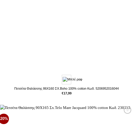
Πετσέτα Θαλάσσης 86X160 ΣΧ.Boho 100% cotton Κωδ. 5206952016044
€
17,99
Προσθήκη
-20%
στη Λίστα
Επιθυμιών