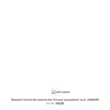
Bluepoint Πετσέτα Με Κρόσσια Και Τύπωμα “passpartout” Κωδ. 26086080
Original
Η
€
54,90
€
43,92
price
τρέχουσα
was:
τιμή