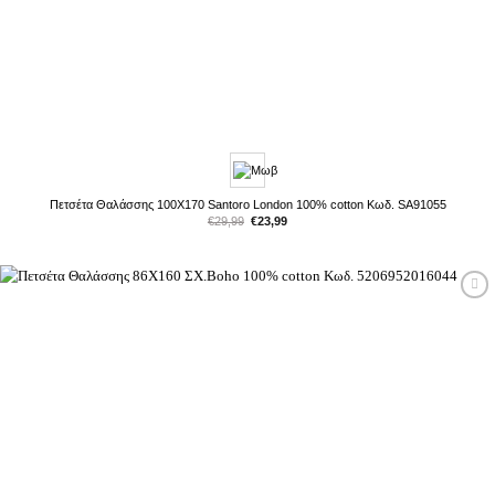
Πετσέτα Θαλάσσης 100X170 Santoro London 100% cotton Κωδ. SA91055
Original
Η
€
29,99
€
23,99
price
τρέχουσα
was:
τιμή
€29,99.
είναι:
€23,99.
Προσθήκη
στη Λίστα
Επιθυμιών