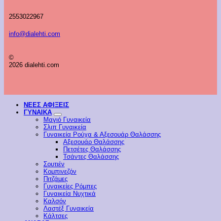
2553022967
info@dialehti.com
©
2026 dialehti.com
ΝΕΕΣ ΑΦΙΞΕΙΣ
ΓΥΝΑΙΚΑ
Μαγιό Γυναικεία
Σλιπ Γυναικεία
Γυναικεία Ρούχα & Αξεσουάρ Θαλάσσης
Αξεσουάρ Θαλάσσης
Πετσέτες Θαλάσσης
Τσάντες Θαλάσσης
Σουτιέν
Κομπινεζόν
Πιτζάμες
Γυναικείες Ρόμπες
Γυναικεία Νυχτικά
Καλσόν
Λαστέξ Γυναικεία
Κάλτσες