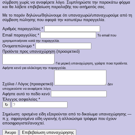
σύμβαση χωρίς να αναφέρετε λόγο. Συμπληρώστε την παρακάτω φόρμα
και θα λάβετε επιβεβαίωση παραλαβής του αιτήματός σας.
Με το παρόν δηλώνω/δηλώνουμε ότι υπαναχωρώ/υπαναχωρούμε από τη
σύμβαση πώλησης που αφορά την κατωτέρω παραγγελία.
Αριθμός παραγγελίας
*
Email παραγγελίας
*
Το email που
χρησιμοποιήσατε κατά την παραγγελία.
Ονοματεπώνυμο
*
Προϊόντα προς υπαναχώρηση (προαιρετικό)
Για μερική υπαναχώρηση, γράψτε ποια προϊόντα.
Αφήστε κενό για ολόκληρη την παραγγελία.
Σχόλια / Λόγος (προαιρετικό)
Δεν
υποχρεούστε να αναφέρετε λόγο.
Αφήστε αυτό το πεδίο κενό
Έλεγχος ασφαλείας
*
↻
Σημείωση: ορισμένα είδη εξαιρούνται από το δικαίωμα υπαναχώρησης —
π.χ. σφραγισμένα είδη υγιεινής ή αλλοιώσιμα τρόφιμα που έχουν
αποσφραγιστεί/ανοιχτεί.
Άκυρο
Επιβεβαίωση υπαναχώρησης