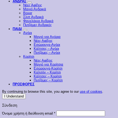
ΑΝΔΡΑΣ
Νέες Αφίξεις
Μαγιό Ανδρικά
Boxer
Σλιπ Ανδρικά
Φανελάκια Ανδρικά
Πυτζάμες Ανδρικές
ΠΑΙΔΙ
Αγόρι
Μαγιό για Αγόρια
Νέες Αφίξεις
Εσώρουχα-Αγόρι
Κάλτσες – Αγόρι
Πυτζάμες – Αγόρι
Κορίτσι
Νέες Αφίξεις
Μαγιό για Κορίτσια
Εσώρουχα-Κορίτσι
Καλσόν – Κορίτσι
Κάλτσες – Κορίτσι
Πυτζάμες – Κορίτσι
ΠΡΟΣΦΟΡΕΣ
By continuing to browse this site, you agree to our
use of cookies
.
I Understand
Σύνδεση
Απαιτείται
Όνομα χρήστη ή διεύθυνση email
*