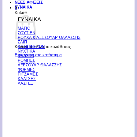
ΝΕΕΣ ΑΦΙΞΕΙΣ
ΓΥΝΑΙΚΑ
0
Καλάθι
ΓΥΝΑΙΚΑ
ΜΑΓΙΟ
ΣΟΥΤΙΕΝ
ΡΟΥΧΑ & ΑΞΕΣΟΥΑΡ ΘΑΛΑΣΣΗΣ
ΣΛΙΠ
Κανένα προϊόν στο καλάθι σας.
ΚΟΜΠΙΝΕΖΟΝ
ΝΥΧΤΙΚΑ
Επιστροφή στο κατάστημα
ΚΑΛΣΟΝ
ΡΟΜΠΕΣ
ΑΞΕΣΟΥΑΡ ΘΑΛΑΣΣΗΣ
ΦΟΡΜΕΣ
ΠΙΤΖΑΜΕΣ
ΚΑΛΤΣΕΣ
ΛΑΣΤΕΞ