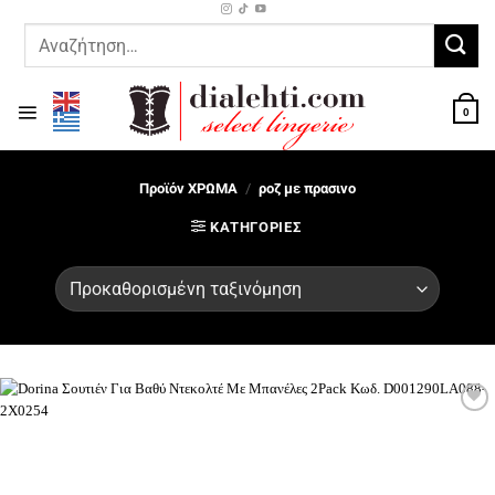
Μετάβαση
στο
Αναζήτηση
περιεχόμενο
για:
0
Προϊόν ΧΡΩΜΑ
/
ροζ με πρασινο
ΚΑΤΗΓΟΡΊΕΣ
Προσθήκη
στη Λίστα
Επιθυμιών