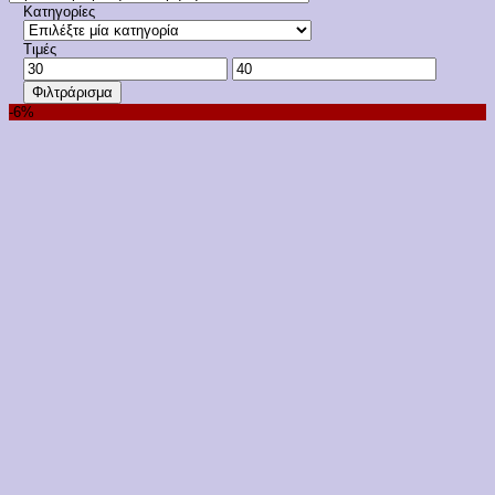
Κατηγορίες
Τιμές
Ελάχιστη
Μέγιστη
τιμή
τιμή
Φιλτράρισμα
-6%