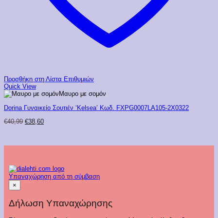
Προσθήκη στη Λίστα Επιθυμιών
Quick View
Μαυρο με σομόν
Dorina Γυναικείο Σουτιέν ‘Kelsea’ Κωδ. FXPG0007LA105-2X0322
Original
Η
€
40,99
€
38,60
price
τρέχουσα
was:
τιμή
€40,99.
είναι:
€38,60.
Υπαναχώρηση από τη σύμβαση
×
Δήλωση Υπαναχώρησης