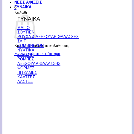
ΝΕΕΣ ΑΦΙΞΕΙΣ
ΓΥΝΑΙΚΑ
0
Καλάθι
ΓΥΝΑΙΚΑ
ΜΑΓΙΟ
ΣΟΥΤΙΕΝ
ΡΟΥΧΑ & ΑΞΕΣΟΥΑΡ ΘΑΛΑΣΣΗΣ
ΣΛΙΠ
Κανένα προϊόν στο καλάθι σας.
ΚΟΜΠΙΝΕΖΟΝ
ΝΥΧΤΙΚΑ
Επιστροφή στο κατάστημα
ΚΑΛΣΟΝ
ΡΟΜΠΕΣ
ΑΞΕΣΟΥΑΡ ΘΑΛΑΣΣΗΣ
ΦΟΡΜΕΣ
ΠΙΤΖΑΜΕΣ
ΚΑΛΤΣΕΣ
ΛΑΣΤΕΞ