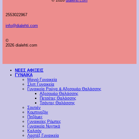
© 2026
dialehti.com
2553022967
info@dialehti.com
©
2026 dialehti.com
ΝΕΕΣ ΑΦΙΞΕΙΣ
ΓΥΝΑΙΚΑ
Μαγιό Γυναικεία
Σλιπ Γυναικεία
Γυναικεία Ρούχα & Αξεσουάρ Θαλάσσης
Αξεσουάρ Θαλάσσης
Πετσέτες Θαλάσσης
Τσάντες Θαλάσσης
Σουτιέν
Κομπινεζόν
Πιτζάμες
Γυναικείες Ρόμπες
Γυναικεία Νυχτικά
Καλσόν
Λαστέξ Γυναικεία