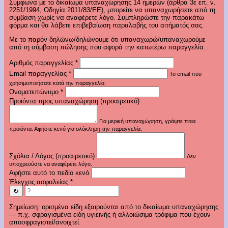
Σύμφωνα με το δικαίωμα υπαναχώρησης 14 ημερών (άρθρα 3ε επ. ν.
2251/1994, Οδηγία 2011/83/ΕΕ), μπορείτε να υπαναχωρήσετε από τη
σύμβαση χωρίς να αναφέρετε λόγο. Συμπληρώστε την παρακάτω
φόρμα και θα λάβετε επιβεβαίωση παραλαβής του αιτήματός σας.
Με το παρόν δηλώνω/δηλώνουμε ότι υπαναχωρώ/υπαναχωρούμε
από τη σύμβαση πώλησης που αφορά την κατωτέρω παραγγελία.
Αριθμός παραγγελίας
*
Email παραγγελίας
*
Το email που
χρησιμοποιήσατε κατά την παραγγελία.
Ονοματεπώνυμο
*
Προϊόντα προς υπαναχώρηση (προαιρετικό)
Για μερική υπαναχώρηση, γράψτε ποια
προϊόντα. Αφήστε κενό για ολόκληρη την παραγγελία.
Σχόλια / Λόγος (προαιρετικό)
Δεν
υποχρεούστε να αναφέρετε λόγο.
Αφήστε αυτό το πεδίο κενό
Έλεγχος ασφαλείας
*
↻
Σημείωση: ορισμένα είδη εξαιρούνται από το δικαίωμα υπαναχώρησης
— π.χ. σφραγισμένα είδη υγιεινής ή αλλοιώσιμα τρόφιμα που έχουν
αποσφραγιστεί/ανοιχτεί.