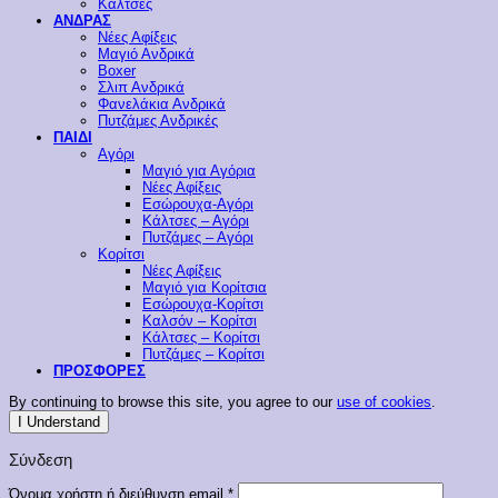
Κάλτσες
ΑΝΔΡΑΣ
Νέες Αφίξεις
Μαγιό Ανδρικά
Boxer
Σλιπ Ανδρικά
Φανελάκια Ανδρικά
Πυτζάμες Ανδρικές
ΠΑΙΔΙ
Αγόρι
Μαγιό για Αγόρια
Νέες Αφίξεις
Εσώρουχα-Αγόρι
Κάλτσες – Αγόρι
Πυτζάμες – Αγόρι
Κορίτσι
Νέες Αφίξεις
Μαγιό για Κορίτσια
Εσώρουχα-Κορίτσι
Καλσόν – Κορίτσι
Κάλτσες – Κορίτσι
Πυτζάμες – Κορίτσι
ΠΡΟΣΦΟΡΕΣ
By continuing to browse this site, you agree to our
use of cookies
.
I Understand
Σύνδεση
Απαιτείται
Όνομα χρήστη ή διεύθυνση email
*