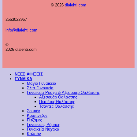
© 2026
dialehti.com
2553022967
info@dialehti.com
©
2026 dialehti.com
ΝΕΕΣ ΑΦΙΞΕΙΣ
ΓΥΝΑΙΚΑ
Μαγιό Γυναικεία
Σλιπ Γυναικεία
Γυναικεία Ρούχα & Αξεσουάρ Θαλάσσης
Αξεσουάρ Θαλάσσης
Πετσέτες Θαλάσσης
Τσάντες Θαλάσσης
Σουτιέν
Κομπινεζόν
Πιτζάμες
Γυναικείες Ρόμπες
Γυναικεία Νυχτικά
Καλσόν