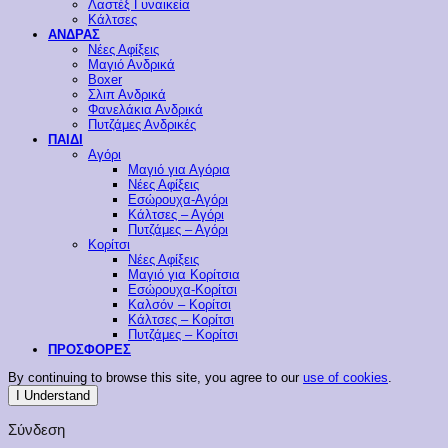
Λαστέξ Γυναικεία
Κάλτσες
ΑΝΔΡΑΣ
Νέες Αφίξεις
Μαγιό Ανδρικά
Boxer
Σλιπ Ανδρικά
Φανελάκια Ανδρικά
Πυτζάμες Ανδρικές
ΠΑΙΔΙ
Αγόρι
Μαγιό για Αγόρια
Νέες Αφίξεις
Εσώρουχα-Αγόρι
Κάλτσες – Αγόρι
Πυτζάμες – Αγόρι
Κορίτσι
Νέες Αφίξεις
Μαγιό για Κορίτσια
Εσώρουχα-Κορίτσι
Καλσόν – Κορίτσι
Κάλτσες – Κορίτσι
Πυτζάμες – Κορίτσι
ΠΡΟΣΦΟΡΕΣ
By continuing to browse this site, you agree to our
use of cookies
.
I Understand
Σύνδεση