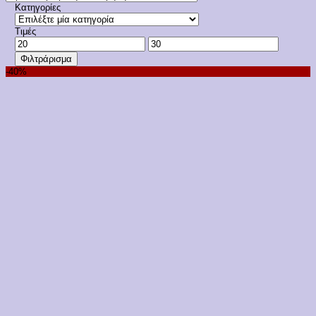
Κατηγορίες
Τιμές
Ελάχιστη
Μέγιστη
τιμή
τιμή
Φιλτράρισμα
-40%