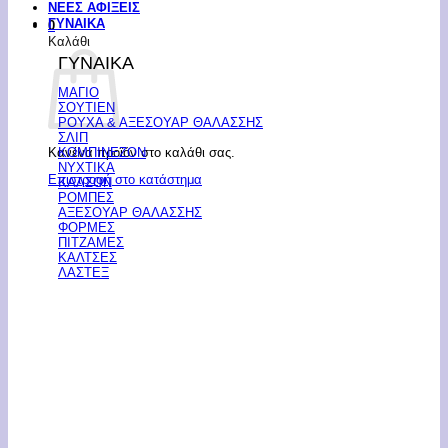
ΝΕΕΣ ΑΦΙΞΕΙΣ
ΓΥΝΑΙΚΑ
0
Καλάθι
ΓΥΝΑΙΚΑ
ΜΑΓΙΟ
ΣΟΥΤΙΕΝ
ΡΟΥΧΑ & ΑΞΕΣΟΥΑΡ ΘΑΛΑΣΣΗΣ
ΣΛΙΠ
Κανένα προϊόν στο καλάθι σας.
ΚΟΜΠΙΝΕΖΟΝ
ΝΥΧΤΙΚΑ
Επιστροφή στο κατάστημα
ΚΑΛΣΟΝ
ΡΟΜΠΕΣ
ΑΞΕΣΟΥΑΡ ΘΑΛΑΣΣΗΣ
ΦΟΡΜΕΣ
ΠΙΤΖΑΜΕΣ
ΚΑΛΤΣΕΣ
ΛΑΣΤΕΞ