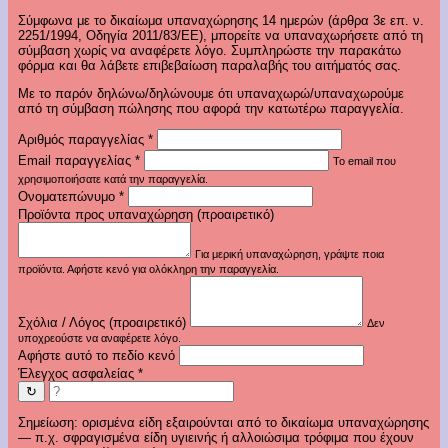
Σύμφωνα με το δικαίωμα υπαναχώρησης 14 ημερών (άρθρα 3ε επ. ν.
2251/1994, Οδηγία 2011/83/ΕΕ), μπορείτε να υπαναχωρήσετε από τη
σύμβαση χωρίς να αναφέρετε λόγο. Συμπληρώστε την παρακάτω
φόρμα και θα λάβετε επιβεβαίωση παραλαβής του αιτήματός σας.
Με το παρόν δηλώνω/δηλώνουμε ότι υπαναχωρώ/υπαναχωρούμε
από τη σύμβαση πώλησης που αφορά την κατωτέρω παραγγελία.
Αριθμός παραγγελίας
*
Email παραγγελίας
*
Το email που
χρησιμοποιήσατε κατά την παραγγελία.
Ονοματεπώνυμο
*
Προϊόντα προς υπαναχώρηση (προαιρετικό)
Για μερική υπαναχώρηση, γράψτε ποια
προϊόντα. Αφήστε κενό για ολόκληρη την παραγγελία.
Σχόλια / Λόγος (προαιρετικό)
Δεν
υποχρεούστε να αναφέρετε λόγο.
Αφήστε αυτό το πεδίο κενό
Έλεγχος ασφαλείας
*
↻
Σημείωση: ορισμένα είδη εξαιρούνται από το δικαίωμα υπαναχώρησης
— π.χ. σφραγισμένα είδη υγιεινής ή αλλοιώσιμα τρόφιμα που έχουν