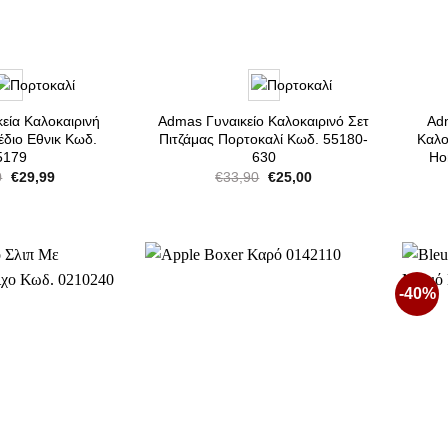
εία Καλοκαιρινή
Admas Γυναικείο Καλοκαιρινό Σετ
Ad
έδιο Εθνικ Κωδ.
Πιτζάμας Πορτοκαλί Κωδ. 55180-
Καλο
5179
630
Ho
Original
Η
Original
Η
0
€
29,99
€
33,90
€
25,00
price
τρέχουσα
price
τρέχουσα
was:
τιμή
was:
τιμή
€42,90.
είναι:
€33,90.
είναι:
€29,99.
€25,00.
-40%
Προσθήκη
Προσθήκη
στη Λίστα
στη Λίστα
Επιθυμιών
Επιθυμιών