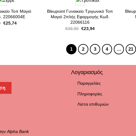
αικείο Τοπ Μαγιό
Bleupoint Γυναικείο Τριγωνικό Τοπ
Bleup
. 22066004Ε
Μαγιό 2πλής Εφαρμογής Κωδ.
22066116
Original
Η
0
€
25,74
price
τρέχουσα
Original
Η
€
39,90
€
23,94
was:
τιμή
price
τρέχουσα
€42,90.
είναι:
was:
τιμή
€25,74.
€39,90.
είναι:
€23,94.
1
2
3
4
…
21
Λογαριασμός
Παραγγελίες
ση
Πληροφορίες
Λίστα επιθυμιών
την Alpha Bank