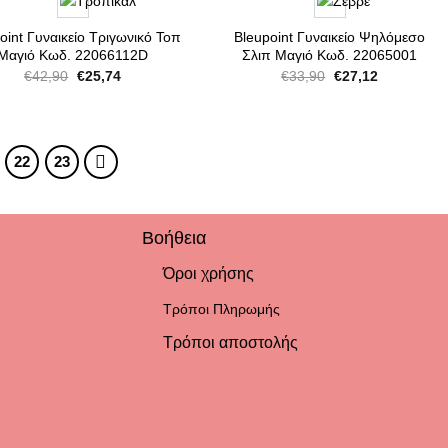
oint Γυναικείο Τριγωνικό Τοπ
Bleupoint Γυναικείο Ψηλόμεσο
Μαγιό Κωδ. 22066112D
Σλιπ Μαγιό Κωδ. 22065001
Original
Η
Original
Η
€
42,90
€
25,74
€
33,90
€
27,12
price
τρέχουσα
price
τρέχουσα
was:
τιμή
was:
τιμή
€42,90.
είναι:
€33,90.
είναι:
€25,74.
€27,12.
22
23
Βοήθεια
Όροι χρήσης
Τρόποι Πληρωμής
Τρόποι αποστολής