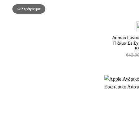
Ελάχιστη
Μέγιστη
Φιλτράρισμα
τιμή
τιμή
Admas Γυναικ
Πιζάμα Σε Σχ
5
€
42,9