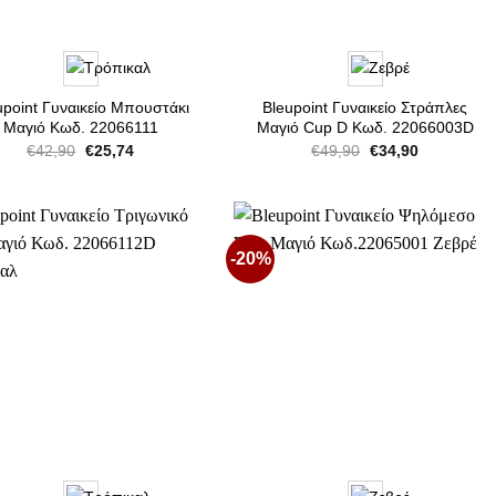
upoint Γυναικείο Μπουστάκι
Bleupoint Γυναικείο Στράπλες
Μαγιό Κωδ. 22066111
Μαγιό Cup D Κωδ. 22066003D
Original
Η
Original
Η
€
42,90
€
25,74
€
49,90
€
34,90
price
τρέχουσα
price
τρέχουσα
was:
τιμή
was:
τιμή
€42,90.
είναι:
€49,90.
είναι:
€25,74.
€34,90.
-20%
Προσθήκη
Προσθήκη
στη Λίστα
στη Λίστα
Επιθυμιών
Επιθυμιών