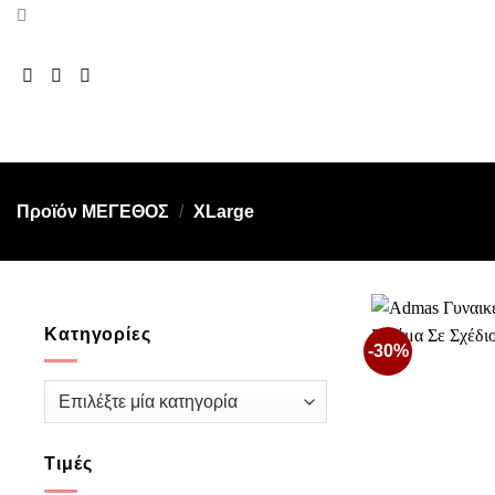
Μετάβαση
στο
περιεχόμενο
Προϊόν ΜΕΓΕΘΟΣ
/
XLarge
Κατηγορίες
-30%
Τιμές