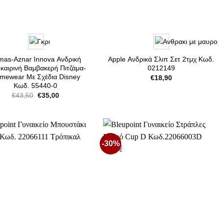
mas-Aznar Innova Ανδρική
Apple Ανδρικά Σλιπ Σετ 2τμχ Κωδ.
καιρινή Βαμβακερή Πιτζάμα-
0212149
mewear Με Σχέδια Disney
€
18,90
Κωδ. 55440-0
Original
Η
€
43,50
€
35,00
price
τρέχουσα
was:
τιμή
€43,50.
είναι:
€35,00.
-30%
Προσθήκη
Προσθήκη
στη Λίστα
στη Λίστα
Επιθυμιών
Επιθυμιών