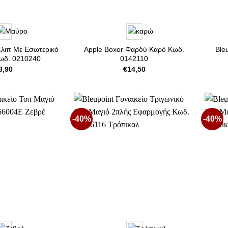
Σλιπ Με Εσωτερικό
Apple Boxer Φαρδύ Καρό Κωδ.
Ble
ωδ. 0210240
0142110
8,90
€
14,50
-40%
-40%
Προσθήκη
Προσθήκη
στη Λίστα
στη Λίστα
Επιθυμιών
Επιθυμιών