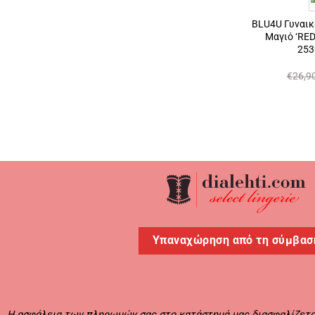
BLU4U Γυναικ
Μαγιό ‘RED
253
€
26,9
Υπαναχώρηση από τη σύμβασ
Η ασφάλεια των πληρωμών σας στο κατάστημά μας διασφαλίζεται