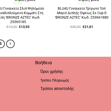
U Γυναικείο Σλιπ Ψηλόμεσο
BLU4U Γυναικείο Τρίγωνο Τοπ
ναδιπλούμενο Κομμάτι Στη
Μαγιό Διπλής Όψεως Σε Cup D
ση ‘BRONZE AZTEC’ Κωδ.
‘BRONZE AZTEC’ Κωδ. 25366188D
25365185
Original
Η
Original
Η
€
19,90
€
13,93
€
30,90
€
21,61
price
τρέχουσα
price
τρέχουσα
was:
τιμή
was:
τιμή
€19,90.
είναι:
€30,90.
είναι:
€13,93.
€21,61.
5
Βοήθεια
Όροι χρήσης
Τρόποι Πληρωμής
Τρόποι αποστολής