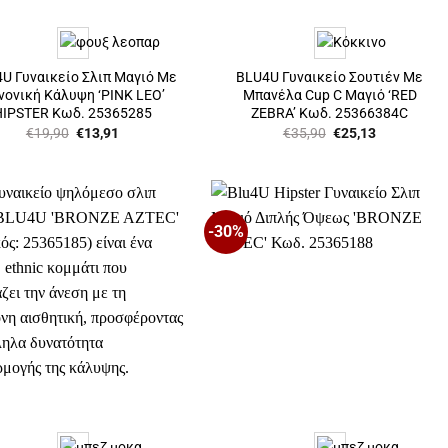
U Γυναικείο Σλιπ Μαγιό Με
BLU4U Γυναικείο Σουτιέν Με
νονική Κάλυψη ‘PINK LEO’
Μπανέλα Cup C Μαγιό ‘RED
HIPSTER Κωδ. 25365285
ZEBRA’ Κωδ. 25366384C
Original
Η
Original
Η
€
19,90
€
13,91
€
35,90
€
25,13
price
τρέχουσα
price
τρέχουσα
was:
τιμή
was:
τιμή
€19,90.
είναι:
€35,90.
είναι:
€13,91.
€25,13.
-30%
Προσθήκη
Προσθήκη
στη Λίστα
στη Λίστα
Επιθυμιών
Επιθυμιών