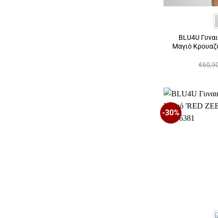
BLU4U Γυνα
Μαγιό Κρουαζ
€
60,9
-30%