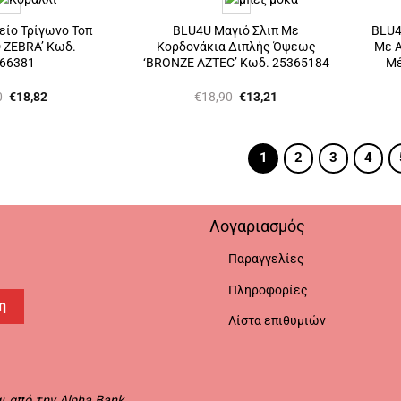
είο Τρίγωνο Τοπ
BLU4U Μαγιό Σλιπ Με
BLU4
 ZEBRA’ Κωδ.
Κορδονάκια Διπλής Όψεως
Με Α
66381
‘BRONZE AZTEC’ Κωδ. 25365184
Μέ
Original
Η
Original
Η
0
€
18,82
€
18,90
€
13,21
price
τρέχουσα
price
τρέχουσα
was:
τιμή
was:
τιμή
€26,90.
είναι:
€18,90.
είναι:
€18,82.
€13,21.
1
2
3
4
Λογαριασμός
Παραγγελίες
Πληροφορίες
η
Λίστα επιθυμιών
 από την Alpha Bank