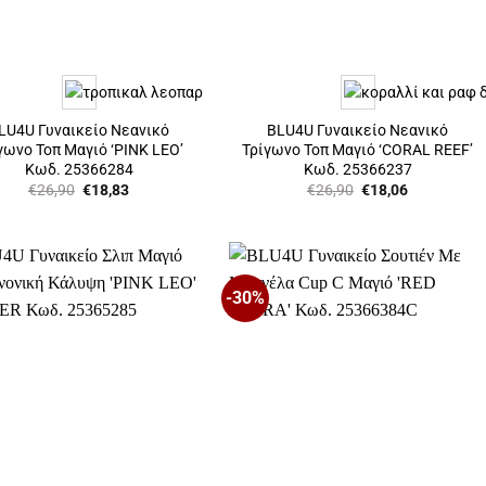
LU4U Γυναικείο Νεανικό
BLU4U Γυναικείο Νεανικό
γωνο Τοπ Μαγιό ‘PINK LEO’
Τρίγωνο Τοπ Μαγιό ‘CORAL REEF’
Κωδ. 25366284
Κωδ. 25366237
Original
Η
Original
Η
€
26,90
€
18,83
€
26,90
€
18,06
price
τρέχουσα
price
τρέχουσα
was:
τιμή
was:
τιμή
€26,90.
είναι:
€26,90.
είναι:
€18,83.
€18,06.
-30%
Προσθήκη
Προσθήκη
στη Λίστα
στη Λίστα
Επιθυμιών
Επιθυμιών