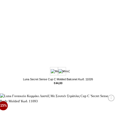
Luna Secret Sense Cup C Molded Balconet Κωδ. 11026
€
44,00
Προσθήκη
-15%
στη Λίστα
Επιθυμιών