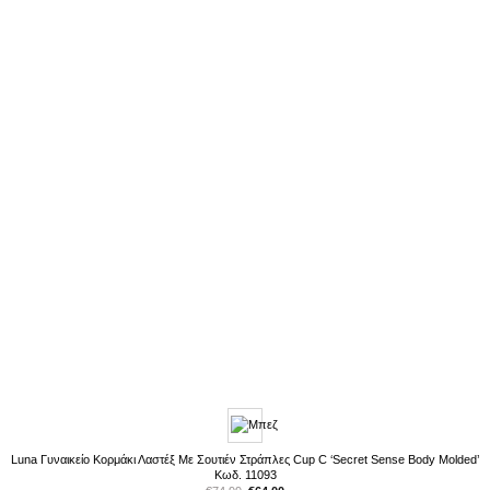
Luna Γυναικείο Κορμάκι Λαστέξ Με Σουτιέν Στράπλες Cup C ‘Secret Sense Body Molded’
Κωδ. 11093
Original
Η