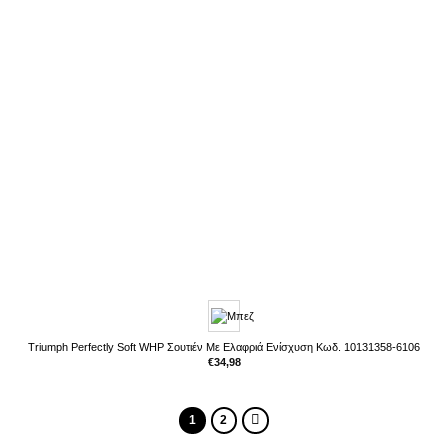
Triumph Perfectly Soft WHP Σουτιέν Με Ελαφριά Ενίσχυση Κωδ. 10131358-6106
€
34,98
1
2