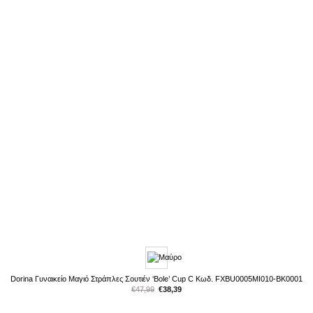
Dorina Γυναικείο Μαγιό Στράπλες Σουτιέν ‘Bole’ Cup C Κωδ. FXBU0005MI010-BK0001
Original
Η
€
47,99
€
38,39
price
τρέχουσα
was:
τιμή
€47,99.
είναι: