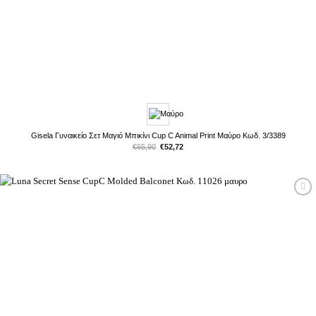
Gisela Γυναικείο Σετ Μαγιό Μπικίνι Cup C Animal Print Μαύρο Κωδ. 3/3389
Original
Η
€
65,90
€
52,72
price
τρέχουσα
was:
τιμή
€65,90.
είναι:
€52,72.
Προσθήκη
στη Λίστα
Επιθυμιών