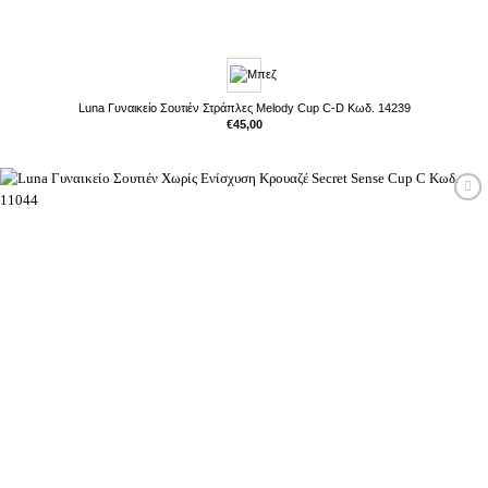
Luna Γυναικείο Σουτιέν Στράπλες Melody Cup C-D Κωδ. 14239
€
45,00
Προσθήκη
στη Λίστα
Επιθυμιών