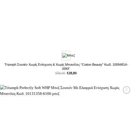
Triumph Σουτιέν Χωρίς Ενίσχυση & Χωρίς Μπανέλες “Cotton Beauty” Κωδ. 10094814-
00KF
Original
Η
€
30,00
€
28,80
price
τρέχουσα
was:
τιμή
€30,00.
είναι:
€28,80.
Προσθήκη
στη Λίστα
Επιθυμιών