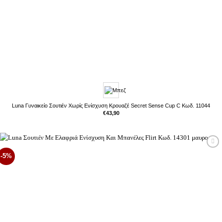
Luna Γυναικείο Σουτιέν Χωρίς Ενίσχυση Κρουαζέ Secret Sense Cup C Κωδ. 11044
€
43,90
Προσθήκη
-5%
στη Λίστα
Επιθυμιών