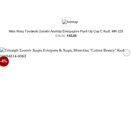
Miss Rosy Γυναικείο Σουτιέν Λεοπάρ Ενισχυμένο Push Up Cup C Κωδ. MR-225
Original
Η
€
48,90
€
43,65
price
τρέχουσα
was:
τιμή
€48,90.
είναι:
€43,65.
Προσθήκη
-4%
στη Λίστα
Επιθυμιών