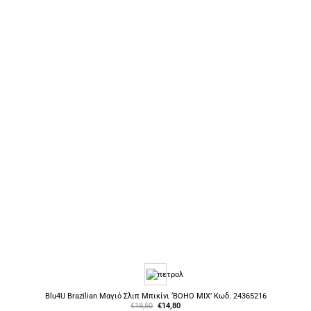
Blu4U Brazilian Μαγιό Σλιπ Μπικίνι ‘BOHO MIX’ Κωδ. 24365216
Original
Η
€
18,50
€
14,80