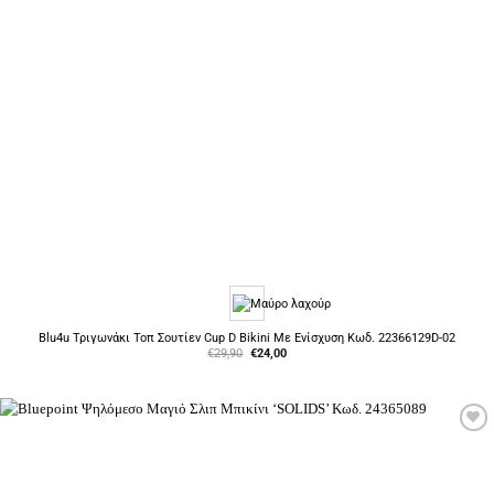
Blu4u Τριγωνάκι Τοπ Σουτίεν Cup D Bikini Με Ενίσχυση Κωδ. 22366129D-02
Original
Η
€
29,90
€
24,00
price
τρέχουσα
was:
τιμή
€29,90.
είναι:
€24,00.
Προσθήκη
στη Λίστα
Επιθυμιών