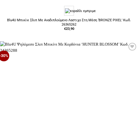
Blu4U Μπικίνι Σλιπ Με Αναδιπλούμενο Λαστιχο Στη Μέση ‘BRONZE PIXEL’ Κωδ.
26365262
€
23,90
Προσθήκη
-30%
στη Λίστα
Επιθυμιών