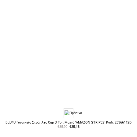
BLU4U Γυναικείο Στράπλες Cup D Τοπ Μαγιό ‘AMAZON STRIPES’ Κωδ. 25366112D
Original
Η
€
35,90
€
25,13
price
τρέχουσα
was:
τιμή
€35,90.
είναι: