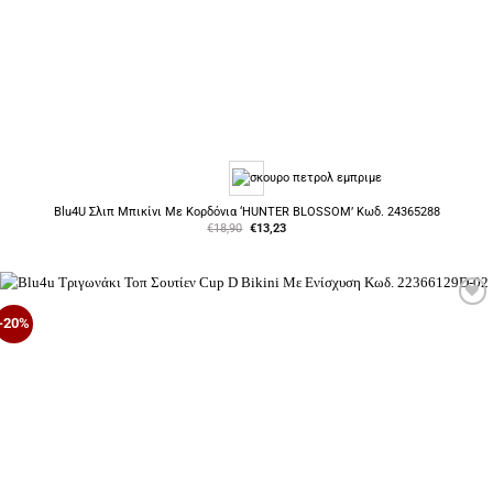
Blu4U Σλιπ Μπικίνι Με Κορδόνια ‘HUNTER BLOSSOM’ Κωδ. 24365288
Original
Η
€
18,90
€
13,23
price
τρέχουσα
was:
τιμή
€18,90.
είναι:
€13,23.
Προσθήκη
-20%
στη Λίστα
Επιθυμιών