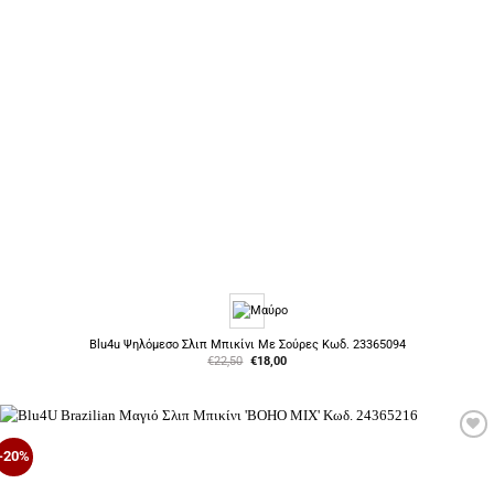
Blu4u Ψηλόμεσο Σλιπ Μπικίνι Με Σούρες Κωδ. 23365094
Original
Η
€
22,50
€
18,00
price
τρέχουσα
was:
τιμή
€22,50.
είναι:
€18,00.
Προσθήκη
-20%
στη Λίστα
Επιθυμιών