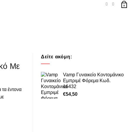
0
Δείτε ακόμη:
κό Με
Vamp Γυναικείο Κοντομάνικο
Εμπριμέ Φόρεμα Κωδ.
16432
 τα έντονα
€
54,50
με