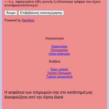
— π.χ. σφραγισμένα είδη υγιεινής ή αλλοιώσιμα τρόφιμα που έχουν
αποσφραγιστεί/ανοιχτεί.
Άκυρο
Επιβεβαίωση υπαναχώρησης
Powered by
DartHost
Λογαριασμός
Παραγγελίες
Πληροφορίες
Λίστα επιθυμιών
Βοήθεια
Όροι χρήσης
Τρόποι Πληρωμής
Τρόποι αποστολής
Η ασφάλεια των πληρωμών σας στο κατάστημά μας
διασφαλίζεται από την Alpha Bank