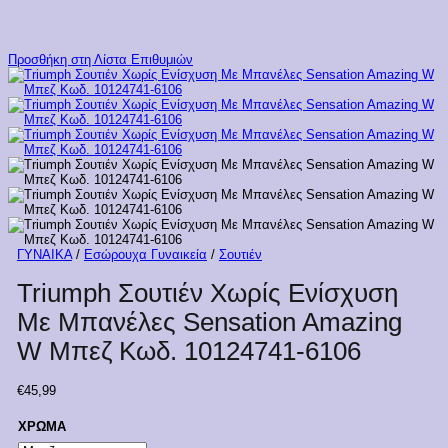
Προσθήκη στη Λίστα Επιθυμιών
ΓΥΝΑΙΚΑ
/
Εσώρουχα Γυναικεία
/
Σουτιέν
Triumph Σουτιέν Xωρίς Ενίσχυση
Mε Μπανέλες Sensation Amazing
W Μπεζ Κωδ. 10124741-6106
€
45,99
ΧΡΩΜΑ