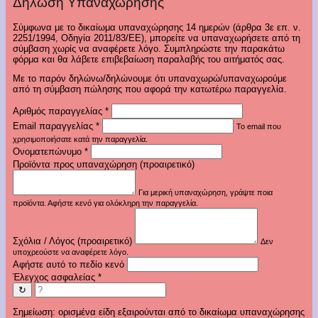
Δήλωση Υπαναχώρησης
Σύμφωνα με το δικαίωμα υπαναχώρησης 14 ημερών (άρθρα 3ε επ. ν.
2251/1994, Οδηγία 2011/83/ΕΕ), μπορείτε να υπαναχωρήσετε από τη
σύμβαση χωρίς να αναφέρετε λόγο. Συμπληρώστε την παρακάτω
φόρμα και θα λάβετε επιβεβαίωση παραλαβής του αιτήματός σας.
Με το παρόν δηλώνω/δηλώνουμε ότι υπαναχωρώ/υπαναχωρούμε
από τη σύμβαση πώλησης που αφορά την κατωτέρω παραγγελία.
Αριθμός παραγγελίας
*
Email παραγγελίας
*
Το email που
χρησιμοποιήσατε κατά την παραγγελία.
Ονοματεπώνυμο
*
Προϊόντα προς υπαναχώρηση (προαιρετικό)
Για μερική υπαναχώρηση, γράψτε ποια
προϊόντα. Αφήστε κενό για ολόκληρη την παραγγελία.
Σχόλια / Λόγος (προαιρετικό)
Δεν
υποχρεούστε να αναφέρετε λόγο.
Αφήστε αυτό το πεδίο κενό
Έλεγχος ασφαλείας
*
↻
Σημείωση: ορισμένα είδη εξαιρούνται από το δικαίωμα υπαναχώρησης