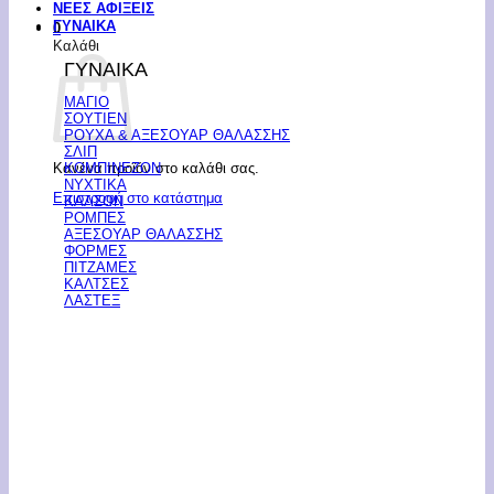
ΝΕΕΣ ΑΦΙΞΕΙΣ
ΓΥΝΑΙΚΑ
0
Καλάθι
ΓΥΝΑΙΚΑ
ΜΑΓΙΟ
ΣΟΥΤΙΕΝ
ΡΟΥΧΑ & ΑΞΕΣΟΥΑΡ ΘΑΛΑΣΣΗΣ
ΣΛΙΠ
Κανένα προϊόν στο καλάθι σας.
ΚΟΜΠΙΝΕΖΟΝ
ΝΥΧΤΙΚΑ
Επιστροφή στο κατάστημα
ΚΑΛΣΟΝ
ΡΟΜΠΕΣ
ΑΞΕΣΟΥΑΡ ΘΑΛΑΣΣΗΣ
ΦΟΡΜΕΣ
ΠΙΤΖΑΜΕΣ
ΚΑΛΤΣΕΣ
ΛΑΣΤΕΞ