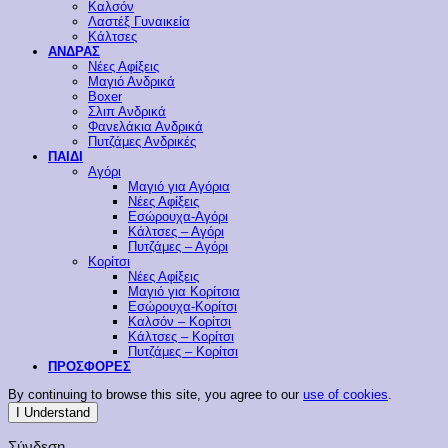
Καλσόν
Λαστέξ Γυναικεία
Κάλτσες
ΑΝΔΡΑΣ
Νέες Αφίξεις
Μαγιό Ανδρικά
Boxer
Σλιπ Ανδρικά
Φανελάκια Ανδρικά
Πυτζάμες Ανδρικές
ΠΑΙΔΙ
Αγόρι
Μαγιό για Αγόρια
Νέες Αφίξεις
Εσώρουχα-Αγόρι
Κάλτσες – Αγόρι
Πυτζάμες – Αγόρι
Κορίτσι
Νέες Αφίξεις
Μαγιό για Κορίτσια
Εσώρουχα-Κορίτσι
Καλσόν – Κορίτσι
Κάλτσες – Κορίτσι
Πυτζάμες – Κορίτσι
ΠΡΟΣΦΟΡΕΣ
By continuing to browse this site, you agree to our
use of cookies
.
I Understand
Σύνδεση