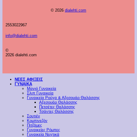
© 2026
dialehti.com
2553022967
info@dialehti.com
©
2026 dialehti.com
ΝΕΕΣ ΑΦΙΞΕΙΣ
ΓΥΝΑΙΚΑ
Μαγιό Γυναικεία
Σλιπ Γυναικεία
Γυναικεία Ρούχα & Αξεσουάρ Θαλάσσης
Αξεσουάρ Θαλάσσης
Πετσέτες Θαλάσσης
Τσάντες Θαλάσσης
Σουτιέν
Κομπινεζόν
Πιτζάμες
Γυναικείες Ρόμπες
Γυναικεία Νυχτικά