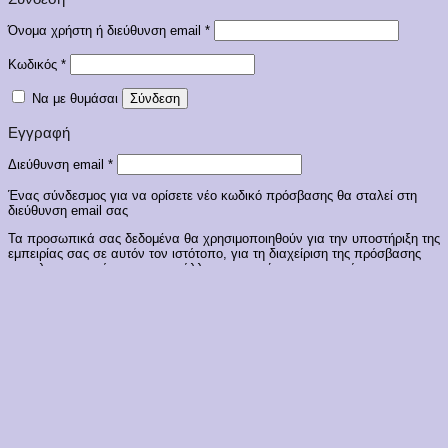
Απαιτείται
Όνομα χρήστη ή διεύθυνση email
*
Απαιτείται
Κωδικός
*
Να με θυμάσαι
Σύνδεση
Εγγραφή
Απαιτείται
Διεύθυνση email
*
Ένας σύνδεσμος για να ορίσετε νέο κωδικό πρόσβασης θα σταλεί στη
διεύθυνση email σας
Τα προσωπικά σας δεδομένα θα χρησιμοποιηθούν για την υποστήριξη της
εμπειρίας σας σε αυτόν τον ιστότοπο, για τη διαχείριση της πρόσβασης
στον λογαριασμό σας και για άλλους σκοπούς που περιγράφονται στην
πολιτική απορρήτου
.
Εγγραφή
Triumph Σουτιέν Xωρίς Ενίσχυση Mε Μπανέλες Sensation Amazing
W Μπεζ Κωδ. 10124741-6106
€
45,99
Επιλέξτε ιδιότητες
🛡️ Protected & Powered by
DartHost.eu