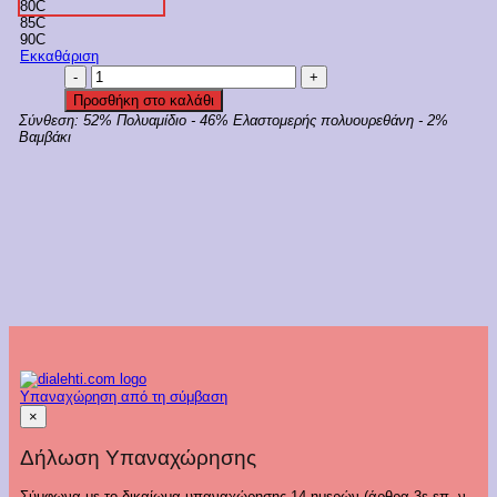
80C
85C
90C
Εκκαθάριση
Triumph
Γυναικείο
Προσθήκη στο καλάθι
Κορμάκι
Σύνθεση:
52% Πολυαμίδιο - 46% Ελαστομερής πολυουρεθάνη - 2%
Λαστέξ
Βαμβάκι
Κωδ.
122190057
ποσότητα
Υπαναχώρηση από τη σύμβαση
×
Δήλωση Υπαναχώρησης
Σύμφωνα με το δικαίωμα υπαναχώρησης 14 ημερών (άρθρα 3ε επ. ν.