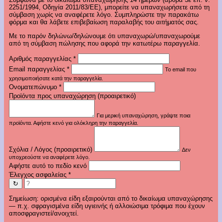
2251/1994, Οδηγία 2011/83/ΕΕ), μπορείτε να υπαναχωρήσετε από τη
σύμβαση χωρίς να αναφέρετε λόγο. Συμπληρώστε την παρακάτω
φόρμα και θα λάβετε επιβεβαίωση παραλαβής του αιτήματός σας.
Με το παρόν δηλώνω/δηλώνουμε ότι υπαναχωρώ/υπαναχωρούμε
από τη σύμβαση πώλησης που αφορά την κατωτέρω παραγγελία.
Αριθμός παραγγελίας
*
Email παραγγελίας
*
Το email που
χρησιμοποιήσατε κατά την παραγγελία.
Ονοματεπώνυμο
*
Προϊόντα προς υπαναχώρηση (προαιρετικό)
Για μερική υπαναχώρηση, γράψτε ποια
προϊόντα. Αφήστε κενό για ολόκληρη την παραγγελία.
Σχόλια / Λόγος (προαιρετικό)
Δεν
υποχρεούστε να αναφέρετε λόγο.
Αφήστε αυτό το πεδίο κενό
Έλεγχος ασφαλείας
*
↻
Σημείωση: ορισμένα είδη εξαιρούνται από το δικαίωμα υπαναχώρησης
— π.χ. σφραγισμένα είδη υγιεινής ή αλλοιώσιμα τρόφιμα που έχουν
αποσφραγιστεί/ανοιχτεί.