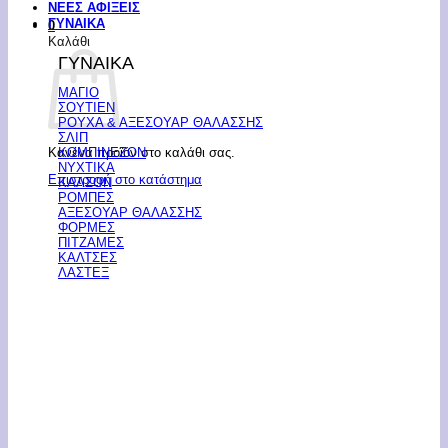
ΝΕΕΣ ΑΦΙΞΕΙΣ
ΓΥΝΑΙΚΑ
0
Καλάθι
ΓΥΝΑΙΚΑ
ΜΑΓΙΟ
ΣΟΥΤΙΕΝ
ΡΟΥΧΑ & ΑΞΕΣΟΥΑΡ ΘΑΛΑΣΣΗΣ
ΣΛΙΠ
Κανένα προϊόν στο καλάθι σας.
ΚΟΜΠΙΝΕΖΟΝ
ΝΥΧΤΙΚΑ
Επιστροφή στο κατάστημα
ΚΑΛΣΟΝ
ΡΟΜΠΕΣ
ΑΞΕΣΟΥΑΡ ΘΑΛΑΣΣΗΣ
ΦΟΡΜΕΣ
ΠΙΤΖΑΜΕΣ
ΚΑΛΤΣΕΣ
ΛΑΣΤΕΞ