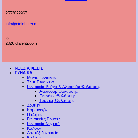
2553022967
info@dialehti.com
©
2026 dialehti.com
ΝΕΕΣ ΑΦΙΞΕΙΣ
ΓΥΝΑΙΚΑ
Μαγιό Γυναικεία
Σλιπ Γυναικεία
Γυναικεία Ρούχα & Αξεσουάρ Θαλάσσης
Αξεσουάρ Θαλάσσης
Πετσέτες Θαλάσσης
Τσάντες Θαλάσσης
Σουτιέν
Κομπινεζόν
Πιτζάμες
Γυναικείες Ρόμπες
Γυναικεία Νυχτικά
Καλσόν
Λαστέξ Γυναικεία
Κάλτσες