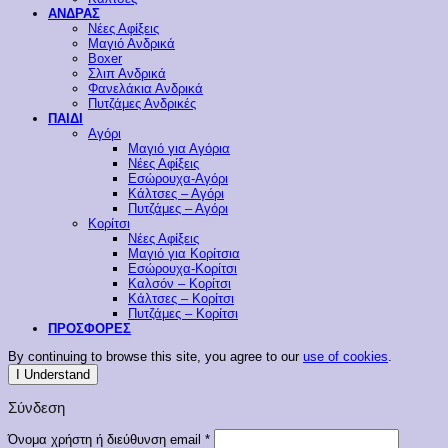
ΑΝΔΡΑΣ
Νέες Αφίξεις
Μαγιό Ανδρικά
Boxer
Σλιπ Ανδρικά
Φανελάκια Ανδρικά
Πυτζάμες Ανδρικές
ΠΑΙΔΙ
Αγόρι
Μαγιό για Αγόρια
Νέες Αφίξεις
Εσώρουχα-Αγόρι
Κάλτσες – Αγόρι
Πυτζάμες – Αγόρι
Κορίτσι
Νέες Αφίξεις
Μαγιό για Κορίτσια
Εσώρουχα-Κορίτσι
Καλσόν – Κορίτσι
Κάλτσες – Κορίτσι
Πυτζάμες – Κορίτσι
ΠΡΟΣΦΟΡΕΣ
By continuing to browse this site, you agree to our
use of cookies
.
I Understand
Σύνδεση
Απαιτείται
Όνομα χρήστη ή διεύθυνση email
*