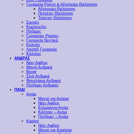
Γυναικεία Ρούχα & Αξεσουάρ Θαλάσσης
Αξεσουάρ Θαλάσσης
Πετσέτες Θαλάσσης
Τσάντες Θαλάσσης
Σουτιέν
Κομπινεζόν
Πιτζάμες
Γυναικείες Ρόμπες
Γυναικεία Νυχτικά
Καλσόν
Λαστέξ Γυναικεία
Κάλτσες
ΑΝΔΡΑΣ
Νέες Αφίξεις
Μαγιό Ανδρικά
Boxer
Σλιπ Ανδρικά
Φανελάκια Ανδρικά
Πυτζάμες Ανδρικές
ΠΑΙΔΙ
Αγόρι
Μαγιό για Αγόρια
Νέες Αφίξεις
Εσώρουχα-Αγόρι
Κάλτσες – Αγόρι
Πυτζάμες – Αγόρι
Κορίτσι
Νέες Αφίξεις
Μαγιό για Κορίτσια