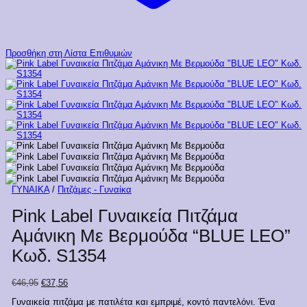
Προσθήκη στη Λίστα Επιθυμιών
ΓΥΝΑΙΚΑ
/
Πιτζάμες - Γυναίκα
Pink Label Γυναικεία Πιτζάμα
Αμάνικη Με Βερμούδα “BLUE LEO”
Κωδ. S1354
Original
Η
€
46,95
€
37,56
price
τρέχουσα
Γυναικεία πιτζάμα με πατιλέτα και εμπριμέ, κοντό παντελόνι. Ένα
was:
τιμή