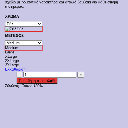
σχέδιο με ρομαντικό χαρακτήρα και απαλό βαμβάκι για κάθε στιγμή
€46,95.
είναι:
της ημέρας.
€37,56.
ΧΡΩΜΑ
Σιέλ
ΜΕΓΕΘΟΣ
Medium
Large
XLarge
2XLarge
3XLarge
Εκκαθάριση
Pink
Label
Προσθήκη στο καλάθι
Γυναικεία
Σύνθεση:
Cotton 100%
Πιτζάμα
Αμάνικη
Με
Βερμούδα
"BLUE
LEO"
Κωδ.
S1354
ποσότητα