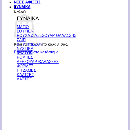
ΝΕΕΣ ΑΦΙΞΕΙΣ
ΓΥΝΑΙΚΑ
0
Καλάθι
ΓΥΝΑΙΚΑ
ΜΑΓΙΟ
ΣΟΥΤΙΕΝ
ΡΟΥΧΑ & ΑΞΕΣΟΥΑΡ ΘΑΛΑΣΣΗΣ
ΣΛΙΠ
Κανένα προϊόν στο καλάθι σας.
ΚΟΜΠΙΝΕΖΟΝ
ΝΥΧΤΙΚΑ
Επιστροφή στο κατάστημα
ΚΑΛΣΟΝ
ΡΟΜΠΕΣ
ΑΞΕΣΟΥΑΡ ΘΑΛΑΣΣΗΣ
ΦΟΡΜΕΣ
ΠΙΤΖΑΜΕΣ
ΚΑΛΤΣΕΣ
ΛΑΣΤΕΞ