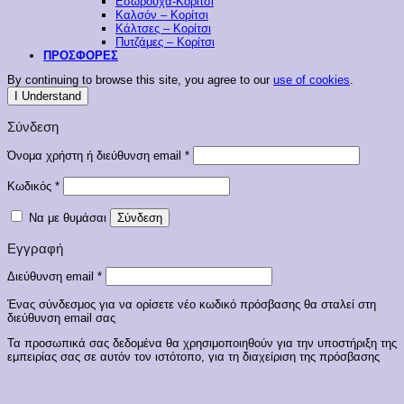
Εσώρουχα-Κορίτσι
Καλσόν – Κορίτσι
Κάλτσες – Κορίτσι
Πυτζάμες – Κορίτσι
ΠΡΟΣΦΟΡΕΣ
By continuing to browse this site, you agree to our
use of cookies
.
I Understand
Σύνδεση
Απαιτείται
Όνομα χρήστη ή διεύθυνση email
*
Απαιτείται
Κωδικός
*
Να με θυμάσαι
Σύνδεση
Εγγραφή
Απαιτείται
Διεύθυνση email
*
Ένας σύνδεσμος για να ορίσετε νέο κωδικό πρόσβασης θα σταλεί στη
διεύθυνση email σας
Τα προσωπικά σας δεδομένα θα χρησιμοποιηθούν για την υποστήριξη της
εμπειρίας σας σε αυτόν τον ιστότοπο, για τη διαχείριση της πρόσβασης
στον λογαριασμό σας και για άλλους σκοπούς που περιγράφονται στην
πολιτική απορρήτου
.