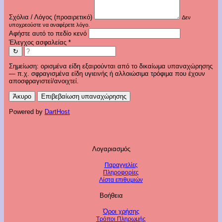
Σχόλια / Λόγος (προαιρετικό)
Δεν
υποχρεούστε να αναφέρετε λόγο.
Αφήστε αυτό το πεδίο κενό
Έλεγχος ασφαλείας
*
↻
Σημείωση: ορισμένα είδη εξαιρούνται από το δικαίωμα υπαναχώρησης
— π.χ. σφραγισμένα είδη υγιεινής ή αλλοιώσιμα τρόφιμα που έχουν
αποσφραγιστεί/ανοιχτεί.
Άκυρο
Επιβεβαίωση υπαναχώρησης
Powered by
DartHost
Λογαριασμός
Παραγγελίες
Πληροφορίες
Λίστα επιθυμιών
Βοήθεια
Όροι χρήσης
Τρόποι Πληρωμής