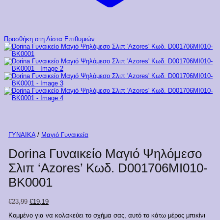
Προσθήκη στη Λίστα Επιθυμιών
ΓΥΝΑΙΚΑ
/
Μαγιό Γυναικεία
Dorina Γυναικείο Μαγιό Ψηλόμεσο
Σλιπ ‘Azores’ Κωδ. D001706MI010-
BK0001
Original
Η
€
23,99
€
19,19
price
τρέχουσα
Κομμένο για να κολακεύει το σχήμα σας, αυτό το κάτω μέρος μπικίνι
was:
τιμή