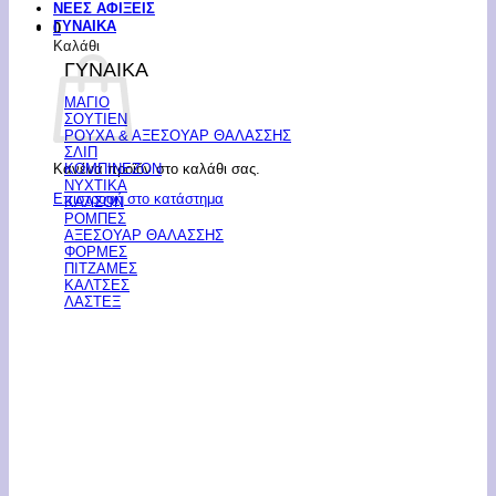
ΝΕΕΣ ΑΦΙΞΕΙΣ
ΓΥΝΑΙΚΑ
0
Καλάθι
ΓΥΝΑΙΚΑ
ΜΑΓΙΟ
ΣΟΥΤΙΕΝ
ΡΟΥΧΑ & ΑΞΕΣΟΥΑΡ ΘΑΛΑΣΣΗΣ
ΣΛΙΠ
Κανένα προϊόν στο καλάθι σας.
ΚΟΜΠΙΝΕΖΟΝ
ΝΥΧΤΙΚΑ
Επιστροφή στο κατάστημα
ΚΑΛΣΟΝ
ΡΟΜΠΕΣ
ΑΞΕΣΟΥΑΡ ΘΑΛΑΣΣΗΣ
ΦΟΡΜΕΣ
ΠΙΤΖΑΜΕΣ
ΚΑΛΤΣΕΣ
ΛΑΣΤΕΞ