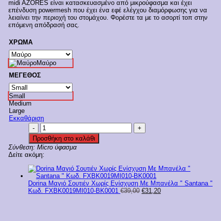
midi AZORES είναι κατασκευασμένο από μικρούφασμα και έχει
€23,99.
είναι:
επένδυση powermesh που έχει ένα εφέ ελέγχου διαμόρφωσης για να
€19,19.
λειαίνει την περιοχή του στομάχου. Φορέστε τα με το ασορτί τοπ στην
επόμενη απόδρασή σας.
ΧΡΩΜΑ
Μαύρο
ΜΕΓΕΘΟΣ
Small
Medium
Large
Εκκαθάριση
Dorina
Γυναικείο
Προσθήκη στο καλάθι
Μαγιό
Σύνθεση:
Micro ύφασμα
Ψηλόμεσο
Δείτε ακόμη:
Σλιπ
'Azores'
Κωδ.
D001706MI010-
Dorina Μαγιό Σουτιέν Χωρίς Ενίσχυση Με Μπανέλα " Santana "
BK0001
Original
Η
Κωδ. FXBK0019MI010-BK0001
€
39,00
€
31,20
ποσότητα
price
τρέχουσα
was:
τιμή
€39,00.
είναι:
€31,20.