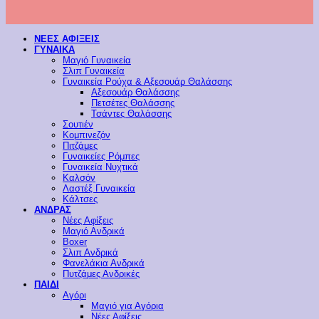
ΝΕΕΣ ΑΦΙΞΕΙΣ
ΓΥΝΑΙΚΑ
Μαγιό Γυναικεία
Σλιπ Γυναικεία
Γυναικεία Ρούχα & Αξεσουάρ Θαλάσσης
Αξεσουάρ Θαλάσσης
Πετσέτες Θαλάσσης
Τσάντες Θαλάσσης
Σουτιέν
Κομπινεζόν
Πιτζάμες
Γυναικείες Ρόμπες
Γυναικεία Νυχτικά
Καλσόν
Λαστέξ Γυναικεία
Κάλτσες
ΑΝΔΡΑΣ
Νέες Αφίξεις
Μαγιό Ανδρικά
Boxer
Σλιπ Ανδρικά
Φανελάκια Ανδρικά
Πυτζάμες Ανδρικές
ΠΑΙΔΙ
Αγόρι
Μαγιό για Αγόρια
Νέες Αφίξεις