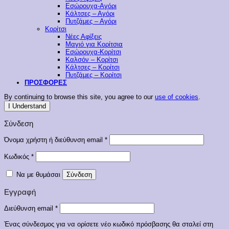
Εσώρουχα-Αγόρι
Κάλτσες – Αγόρι
Πυτζάμες – Αγόρι
Κορίτσι
Νέες Αφίξεις
Μαγιό για Κορίτσια
Εσώρουχα-Κορίτσι
Καλσόν – Κορίτσι
Κάλτσες – Κορίτσι
Πυτζάμες – Κορίτσι
ΠΡΟΣΦΟΡΕΣ
By continuing to browse this site, you agree to our
use of cookies
.
I Understand
Σύνδεση
Απαιτείται
Όνομα χρήστη ή διεύθυνση email
*
Απαιτείται
Κωδικός
*
Να με θυμάσαι
Σύνδεση
Εγγραφή
Απαιτείται
Διεύθυνση email
*
Ένας σύνδεσμος για να ορίσετε νέο κωδικό πρόσβασης θα σταλεί στη