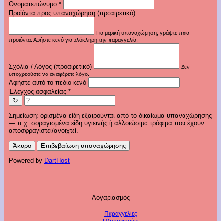
Ονοματεπώνυμο
*
Προϊόντα προς υπαναχώρηση (προαιρετικό)
Για μερική υπαναχώρηση, γράψτε ποια
προϊόντα. Αφήστε κενό για ολόκληρη την παραγγελία.
Σχόλια / Λόγος (προαιρετικό)
Δεν
υποχρεούστε να αναφέρετε λόγο.
Αφήστε αυτό το πεδίο κενό
Έλεγχος ασφαλείας
*
↻
Σημείωση: ορισμένα είδη εξαιρούνται από το δικαίωμα υπαναχώρησης
— π.χ. σφραγισμένα είδη υγιεινής ή αλλοιώσιμα τρόφιμα που έχουν
αποσφραγιστεί/ανοιχτεί.
Άκυρο
Επιβεβαίωση υπαναχώρησης
Powered by
DartHost
Λογαριασμός
Παραγγελίες