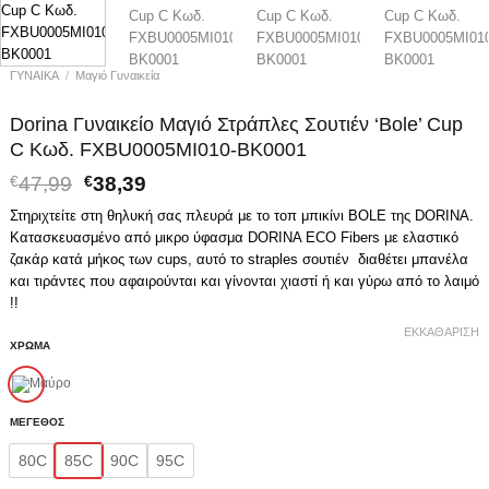
ΓΥΝΑΙΚΑ
/
Μαγιό Γυναικεία
Dorina Γυναικείο Μαγιό Στράπλες Σουτιέν ‘Bole’ Cup
C Κωδ. FXBU0005MI010-BK0001
Original
Η
€
47,99
€
38,39
price
τρέχουσα
Στηριχτείτε στη θηλυκή σας πλευρά με το τοπ μπικίνι BOLE της DORINA.
was:
τιμή
Κατασκευασμένο από μικρο ύφασμα DORINA ECO Fibers με ελαστικό
€47,99.
είναι:
ζακάρ κατά μήκος των cups, αυτό το straples σουτιέν διαθέτει μπανέλα
€38,39.
και τιράντες που αφαιρούνται και γίνονται χιαστί ή και γύρω από το λαιμό
!!
ΕΚΚΑΘΆΡΙΣΗ
ΧΡΩΜΑ
ΜΕΓΕΘΟΣ
80C
85C
90C
95C