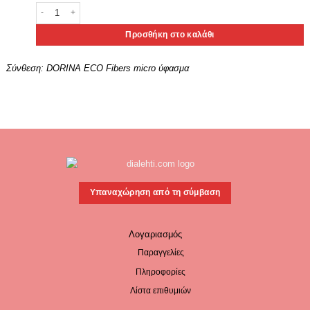
Dorina Γυναικείο Μαγιό Στράπλες Σουτιέν 'Bole' Cup C Κωδ. FXBU0
Προσθήκη στο καλάθι
Σύνθεση:
DORINA ECO Fibers micro ύφασμα
Υπαναχώρηση από τη σύμβαση
Λογαριασμός
Παραγγελίες
Πληροφορίες
Λίστα επιθυμιών