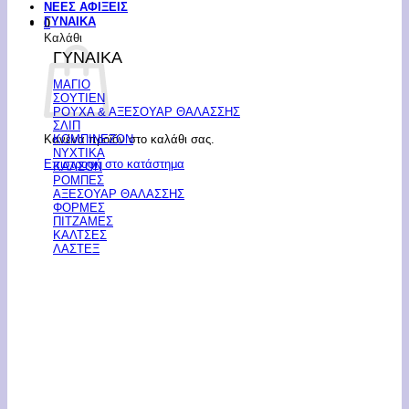
ΝΕΕΣ ΑΦΙΞΕΙΣ
ΓΥΝΑΙΚΑ
0
Καλάθι
ΓΥΝΑΙΚΑ
ΜΑΓΙΟ
ΣΟΥΤΙΕΝ
ΡΟΥΧΑ & ΑΞΕΣΟΥΑΡ ΘΑΛΑΣΣΗΣ
ΣΛΙΠ
Κανένα προϊόν στο καλάθι σας.
ΚΟΜΠΙΝΕΖΟΝ
ΝΥΧΤΙΚΑ
Επιστροφή στο κατάστημα
ΚΑΛΣΟΝ
ΡΟΜΠΕΣ
ΑΞΕΣΟΥΑΡ ΘΑΛΑΣΣΗΣ
ΦΟΡΜΕΣ
ΠΙΤΖΑΜΕΣ
ΚΑΛΤΣΕΣ
ΛΑΣΤΕΞ