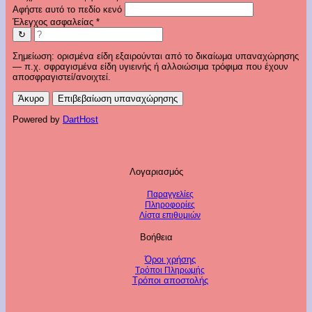
Αφήστε αυτό το πεδίο κενό
Έλεγχος ασφαλείας
*
↻
Σημείωση: ορισμένα είδη εξαιρούνται από το δικαίωμα υπαναχώρησης
— π.χ. σφραγισμένα είδη υγιεινής ή αλλοιώσιμα τρόφιμα που έχουν
αποσφραγιστεί/ανοιχτεί.
Άκυρο
Επιβεβαίωση υπαναχώρησης
Powered by
DartHost
Λογαριασμός
Παραγγελίες
Πληροφορίες
Λίστα επιθυμιών
Βοήθεια
Όροι χρήσης
Τρόποι Πληρωμής
Τρόποι αποστολής