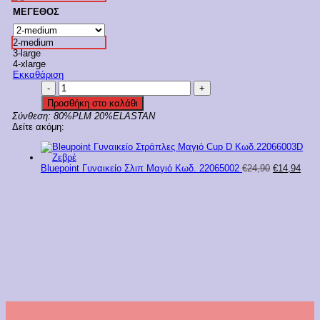
ΜΕΓΕΘΟΣ
2-medium
3-large
4-xlarge
Εκκαθάριση
Bluepoint
Σλιπ
Προσθήκη στο καλάθι
Μαγιό
Σύνθεση:
80%PLM 20%ELASTAN
Ψηλόμεσο
Δείτε ακόμη:
Με
Κορδονάκια
Και
Σούρες
Original
Η
Bluepoint Γυναικείο Σλιπ Μαγιό Κωδ. 22065002
€
24,90
€
14,94
Κωδ.
price
τρέχ
23065096
was:
τιμή
ποσότητα
€24,90.
είναι
€14,