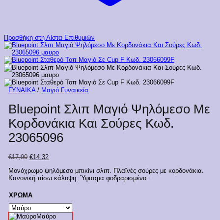
Προσθήκη στη Λίστα Επιθυμιών
ΓΥΝΑΙΚΑ
/
Μαγιό Γυναικεία
Bluepoint Σλιπ Μαγιό Ψηλόμεσο Με
Κορδονάκια Και Σούρες Κωδ.
23065096
Original
Η
€
17,90
€
14,32
price
τρέχουσα
Μονόχρωμο ψηλόμεσο μπικίνι σλιπ. Πλαϊνές σούρες με κορδονάκια.
was:
τιμή
Κανονική πίσω κάλυψη. Ύφασμα φοδραρισμένο .
€17,90.
είναι:
€14,32.
ΧΡΩΜΑ
Μαύρο