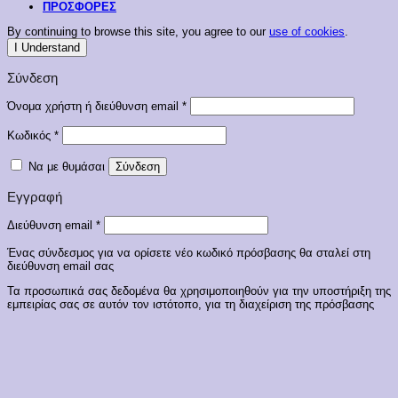
ΠΡΟΣΦΟΡΕΣ
By continuing to browse this site, you agree to our
use of cookies
.
I Understand
Σύνδεση
Απαιτείται
Όνομα χρήστη ή διεύθυνση email
*
Απαιτείται
Κωδικός
*
Να με θυμάσαι
Σύνδεση
Εγγραφή
Απαιτείται
Διεύθυνση email
*
Ένας σύνδεσμος για να ορίσετε νέο κωδικό πρόσβασης θα σταλεί στη
διεύθυνση email σας
Τα προσωπικά σας δεδομένα θα χρησιμοποιηθούν για την υποστήριξη της
εμπειρίας σας σε αυτόν τον ιστότοπο, για τη διαχείριση της πρόσβασης
στον λογαριασμό σας και για άλλους σκοπούς που περιγράφονται στην
πολιτική απορρήτου
.
Εγγραφή