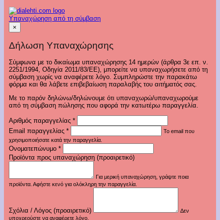
Υπαναχώρηση από τη σύμβαση
×
Δήλωση Υπαναχώρησης
Σύμφωνα με το δικαίωμα υπαναχώρησης 14 ημερών (άρθρα 3ε επ. ν.
2251/1994, Οδηγία 2011/83/ΕΕ), μπορείτε να υπαναχωρήσετε από τη
σύμβαση χωρίς να αναφέρετε λόγο. Συμπληρώστε την παρακάτω
φόρμα και θα λάβετε επιβεβαίωση παραλαβής του αιτήματός σας.
Με το παρόν δηλώνω/δηλώνουμε ότι υπαναχωρώ/υπαναχωρούμε
από τη σύμβαση πώλησης που αφορά την κατωτέρω παραγγελία.
Αριθμός παραγγελίας
*
Email παραγγελίας
*
Το email που
χρησιμοποιήσατε κατά την παραγγελία.
Ονοματεπώνυμο
*
Προϊόντα προς υπαναχώρηση (προαιρετικό)
Για μερική υπαναχώρηση, γράψτε ποια
προϊόντα. Αφήστε κενό για ολόκληρη την παραγγελία.
Σχόλια / Λόγος (προαιρετικό)
Δεν
υποχρεούστε να αναφέρετε λόγο.