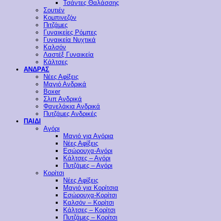
Τσάντες Θαλάσσης
Σουτιέν
Κομπινεζόν
Πιτζάμες
Γυναικείες Ρόμπες
Γυναικεία Νυχτικά
Καλσόν
Λαστέξ Γυναικεία
Κάλτσες
ΑΝΔΡΑΣ
Νέες Αφίξεις
Μαγιό Ανδρικά
Boxer
Σλιπ Ανδρικά
Φανελάκια Ανδρικά
Πυτζάμες Ανδρικές
ΠΑΙΔΙ
Αγόρι
Μαγιό για Αγόρια
Νέες Αφίξεις
Εσώρουχα-Αγόρι
Κάλτσες – Αγόρι
Πυτζάμες – Αγόρι
Κορίτσι
Νέες Αφίξεις
Μαγιό για Κορίτσια
Εσώρουχα-Κορίτσι
Καλσόν – Κορίτσι
Κάλτσες – Κορίτσι
Πυτζάμες – Κορίτσι