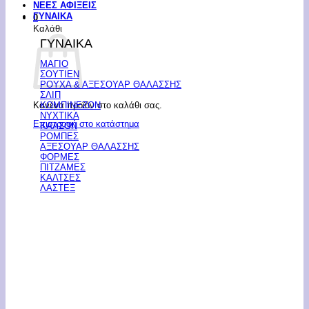
ΝΕΕΣ ΑΦΙΞΕΙΣ
ΓΥΝΑΙΚΑ
0
Καλάθι
ΓΥΝΑΙΚΑ
ΜΑΓΙΟ
ΣΟΥΤΙΕΝ
ΡΟΥΧΑ & ΑΞΕΣΟΥΑΡ ΘΑΛΑΣΣΗΣ
ΣΛΙΠ
Κανένα προϊόν στο καλάθι σας.
ΚΟΜΠΙΝΕΖΟΝ
ΝΥΧΤΙΚΑ
Επιστροφή στο κατάστημα
ΚΑΛΣΟΝ
ΡΟΜΠΕΣ
ΑΞΕΣΟΥΑΡ ΘΑΛΑΣΣΗΣ
ΦΟΡΜΕΣ
ΠΙΤΖΑΜΕΣ
ΚΑΛΤΣΕΣ
ΛΑΣΤΕΞ