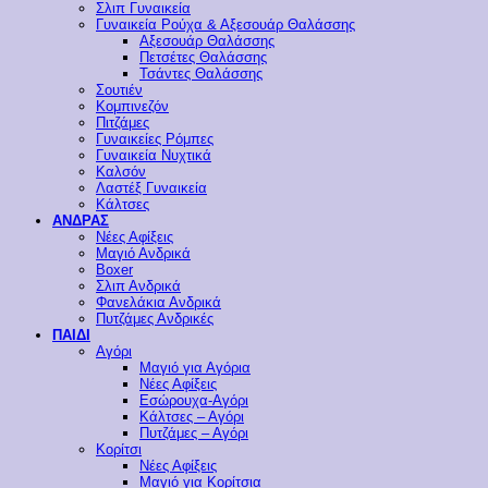
Σλιπ Γυναικεία
Γυναικεία Ρούχα & Αξεσουάρ Θαλάσσης
Αξεσουάρ Θαλάσσης
Πετσέτες Θαλάσσης
Τσάντες Θαλάσσης
Σουτιέν
Κομπινεζόν
Πιτζάμες
Γυναικείες Ρόμπες
Γυναικεία Νυχτικά
Καλσόν
Λαστέξ Γυναικεία
Κάλτσες
ΑΝΔΡΑΣ
Νέες Αφίξεις
Μαγιό Ανδρικά
Boxer
Σλιπ Ανδρικά
Φανελάκια Ανδρικά
Πυτζάμες Ανδρικές
ΠΑΙΔΙ
Αγόρι
Μαγιό για Αγόρια
Νέες Αφίξεις
Εσώρουχα-Αγόρι
Κάλτσες – Αγόρι
Πυτζάμες – Αγόρι
Κορίτσι
Νέες Αφίξεις
Μαγιό για Κορίτσια