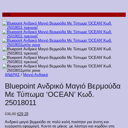
-21%
Προσθήκη στη Λίστα Επιθυμιών
ΑΝΔΡΑΣ
/
Μαγιό Ανδρικά
Bluepoint Ανδρικό Μαγιό Βερμούδα
Με Τύπωμα ‘OCEAN’ Κωδ.
25018011
Original
Η
€
36,90
€
29,28
price
τρέχουσα
Ανδρικό μαγιό βερμούδα σε πολύ καλή ποιότητα για άνετη και
was:
τιμή
ευχάριστη εφαρμογή. Κοντό σε μήκος με λάστιχο και κορδόνι στη
€36,90.
είναι: