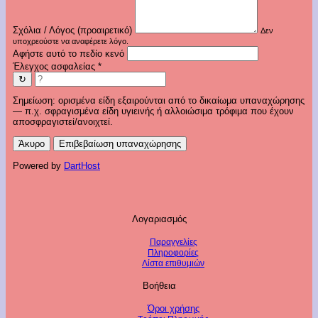
Σχόλια / Λόγος (προαιρετικό)
Δεν
υποχρεούστε να αναφέρετε λόγο.
Αφήστε αυτό το πεδίο κενό
Έλεγχος ασφαλείας
*
↻
Σημείωση: ορισμένα είδη εξαιρούνται από το δικαίωμα υπαναχώρησης
— π.χ. σφραγισμένα είδη υγιεινής ή αλλοιώσιμα τρόφιμα που έχουν
αποσφραγιστεί/ανοιχτεί.
Άκυρο
Επιβεβαίωση υπαναχώρησης
Powered by
DartHost
Λογαριασμός
Παραγγελίες
Πληροφορίες
Λίστα επιθυμιών
Βοήθεια
Όροι χρήσης