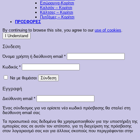
Εσώρουχα-Κορίτσι
Καλσόν – Κορίτσι
Κάλτσες – Κορίτσι
Πυτζάμες – Κορίτσι
ΠΡΟΣΦΟΡΕΣ
By continuing to browse this site, you agree to our
use of cookies
.
I Understand
Σύνδεση
Απαιτείται
Όνομα χρήστη ή διεύθυνση email
*
Απαιτείται
Κωδικός
*
Να με θυμάσαι
Σύνδεση
Εγγραφή
Απαιτείται
Διεύθυνση email
*
Ένας σύνδεσμος για να ορίσετε νέο κωδικό πρόσβασης θα σταλεί στη
διεύθυνση email σας
Τα προσωπικά σας δεδομένα θα χρησιμοποιηθούν για την υποστήριξη της
εμπειρίας σας σε αυτόν τον ιστότοπο, για τη διαχείριση της πρόσβασης
στον λογαριασμό σας και για άλλους σκοπούς που περιγράφονται στην
πολιτική απορρήτου
.