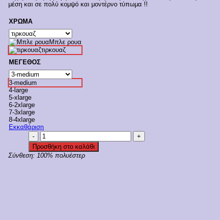
μέση και σε πολύ κομψό και μοντέρνο τύπωμα !!
€29,28.
ΧΡΩΜΑ
Μπλε ρουα
τιρκουαζ
ΜΕΓΕΘΟΣ
3-medium
4-large
5-xlarge
6-2xlarge
7-3xlarge
8-4xlarge
Εκκαθάριση
Bluepoint
Ανδρικό
Προσθήκη στο καλάθι
Μαγιό
Σύνθεση:
100% πολυέστερ
Βερμούδα
Με
Τύπωμα
'OCEAN'
Κωδ.
25018011
ποσότητα