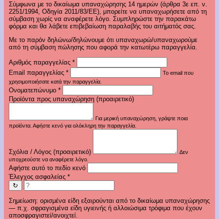
Σύμφωνα με το δικαίωμα υπαναχώρησης 14 ημερών (άρθρα 3ε επ. ν.
2251/1994, Οδηγία 2011/83/ΕΕ), μπορείτε να υπαναχωρήσετε από τη
σύμβαση χωρίς να αναφέρετε λόγο. Συμπληρώστε την παρακάτω
φόρμα και θα λάβετε επιβεβαίωση παραλαβής του αιτήματός σας.
Με το παρόν δηλώνω/δηλώνουμε ότι υπαναχωρώ/υπαναχωρούμε
από τη σύμβαση πώλησης που αφορά την κατωτέρω παραγγελία.
Αριθμός παραγγελίας
*
Email παραγγελίας
*
Το email που
χρησιμοποιήσατε κατά την παραγγελία.
Ονοματεπώνυμο
*
Προϊόντα προς υπαναχώρηση (προαιρετικό)
Για μερική υπαναχώρηση, γράψτε ποια
προϊόντα. Αφήστε κενό για ολόκληρη την παραγγελία.
Σχόλια / Λόγος (προαιρετικό)
Δεν
υποχρεούστε να αναφέρετε λόγο.
Αφήστε αυτό το πεδίο κενό
Έλεγχος ασφαλείας
*
↻
Σημείωση: ορισμένα είδη εξαιρούνται από το δικαίωμα υπαναχώρησης
— π.χ. σφραγισμένα είδη υγιεινής ή αλλοιώσιμα τρόφιμα που έχουν
αποσφραγιστεί/ανοιχτεί.