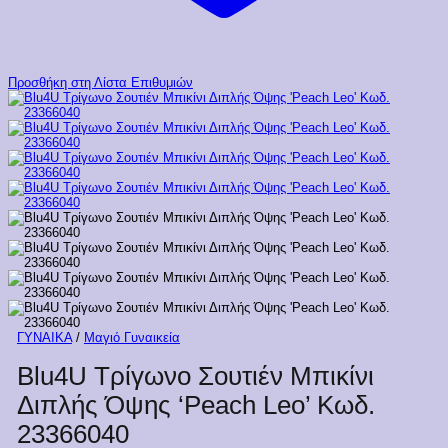
Προσθήκη στη Λίστα Επιθυμιών
ΓΥΝΑΙΚΑ
/
Μαγιό Γυναικεία
Blu4U Τρίγωνο Σουτιέν Μπικίνι
Διπλής Όψης ‘Peach Leo’ Κωδ.
23366040