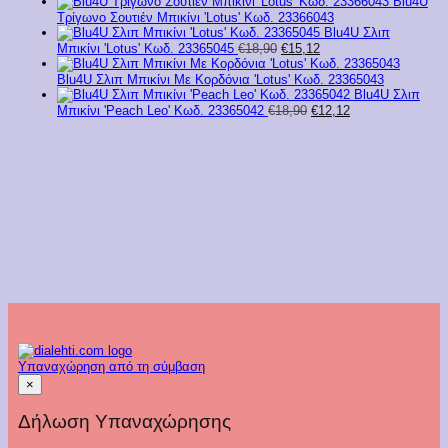
price
τρέχουσα
Blu4U
ποσότητα
was:
τιμή
Τρίγωνο Σουτιέν Μπικίνι 'Lotus' Κωδ. 23366043
€17,90.
είναι:
Blu4U Σλιπ
€11,63.
Original
Η
Μπικίνι 'Lotus' Κωδ. 23365045
€
18,90
€
15,12
price
τρέχουσα
was:
τιμή
Blu4U Σλιπ Μπικίνι Με Κορδόνια 'Lotus' Kωδ. 23365043
€18,90.
είναι:
Blu4U Σλιπ
€15,12.
Original
Η
Μπικίνι 'Peach Leo' Κωδ. 23365042
€
18,90
€
12,12
price
τρέχουσα
was:
τιμή
€18,90.
είναι:
€12,12.
Υπαναχώρηση από τη σύμβαση
×
Δήλωση Υπαναχώρησης