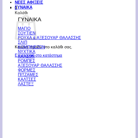
ΝΕΕΣ ΑΦΙΞΕΙΣ
ΓΥΝΑΙΚΑ
0
Καλάθι
ΓΥΝΑΙΚΑ
ΜΑΓΙΟ
ΣΟΥΤΙΕΝ
ΡΟΥΧΑ & ΑΞΕΣΟΥΑΡ ΘΑΛΑΣΣΗΣ
ΣΛΙΠ
Κανένα προϊόν στο καλάθι σας.
ΚΟΜΠΙΝΕΖΟΝ
ΝΥΧΤΙΚΑ
Επιστροφή στο κατάστημα
ΚΑΛΣΟΝ
ΡΟΜΠΕΣ
ΑΞΕΣΟΥΑΡ ΘΑΛΑΣΣΗΣ
ΦΟΡΜΕΣ
ΠΙΤΖΑΜΕΣ
ΚΑΛΤΣΕΣ
ΛΑΣΤΕΞ