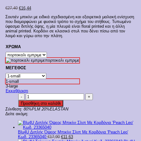
Original
Η
€
27,40
€
16,44
price
τρέχουσα
Σουτιέν μπικίνι με ειδικά σχεδιασμένη και εξαιρετικά μαλακή ενίσχυση
was:
τιμή
που διαμορφώνει με φυσικό τρόπο το σχήμα του στήθους. Τυπωμένο
€27,40.
είναι:
ύφασμα διπλής όψης, η μία πλευρά είναι floral printed και η άλλη
€16,44.
animal printed. Κορδόνι σε κλασικό στυλ που δένει πίσω από τον
λαιμό και γύρω απο την πλάτη.
ΧΡΩΜΑ
πορτοκαλι εμπριμε
ΜΕΓΕΘΟΣ
1-small
3-large
Εκκαθάριση
Blu4U
Τρίγωνο
Προσθήκη στο καλάθι
Σουτιέν
Σύνθεση:
80%PLM 20%ELASTAN
Μπικίνι
Δείτε ακόμη:
Διπλής
Όψης
'Peach
Leo'
Blu4U Διπλής Όψεος Μπικίνι Σλιπ Με Κορδόνια 'Peach Leo'
Κωδ.
Original
Η
Κωδ. 23365040
€
17,90
€
11,63
23366040