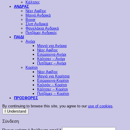
Κάλτσες
ΑΝΔΡΑΣ
Νέες Αφίξεις
Μαγιό Ανδρικά
Boxer
Σλιπ Ανδρικά
Φανελάκια Ανδρικά
Πυτζάμες Ανδρικές
ΠΑΙΔΙ
Αγόρι
Μαγιό για Αγόρια
Νέες Αφίξεις
Εσώρουχα-Αγόρι
Κάλτσες – Αγόρι
Πυτζάμες – Αγόρι
Κορίτσι
Νέες Αφίξεις
Μαγιό για Κορίτσια
Εσώρουχα-Κορίτσι
Καλσόν – Κορίτσι
Κάλτσες – Κορίτσι
Πυτζάμες – Κορίτσι
ΠΡΟΣΦΟΡΕΣ
By continuing to browse this site, you agree to our
use of cookies
.
I Understand
Σύνδεση
Απαιτείται