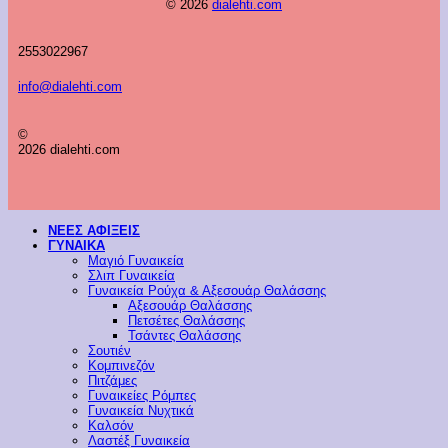
© 2026
dialehti.com
2553022967
info@dialehti.com
©
2026 dialehti.com
ΝΕΕΣ ΑΦΙΞΕΙΣ
ΓΥΝΑΙΚΑ
Μαγιό Γυναικεία
Σλιπ Γυναικεία
Γυναικεία Ρούχα & Αξεσουάρ Θαλάσσης
Αξεσουάρ Θαλάσσης
Πετσέτες Θαλάσσης
Τσάντες Θαλάσσης
Σουτιέν
Κομπινεζόν
Πιτζάμες
Γυναικείες Ρόμπες
Γυναικεία Νυχτικά
Καλσόν
Λαστέξ Γυναικεία