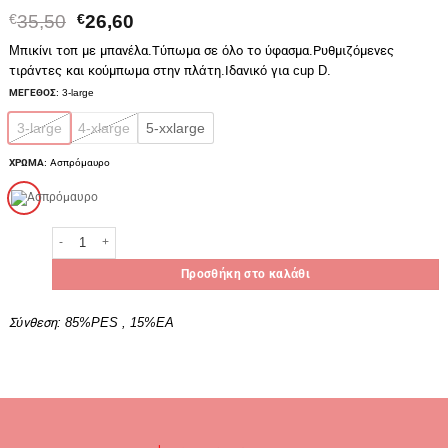
Original
Η
€
35,50
€
26,60
price
τρέχουσα
Mπικίνι τοπ με μπανέλα.Τύπωμα σε όλο το ύφασμα.Ρυθμιζόμενες
was:
τιμή
τιράντες και κούμπωμα στην πλάτη.Ιδανικό για cup D.
€35,50.
είναι:
€26,60.
ΜΕΓΕΘΟΣ
:
3-large
3-large
4-xlarge
5-xxlarge
ΧΡΩΜΑ
:
Ασπρόμαυρο
Blu4u Γυναικείο Μαγιό Σουτιέν Με Μπανέλα Cup D 'BLACK LEAVES'
Προσθήκη στο καλάθι
Σύνθεση:
85%PES , 15%EA