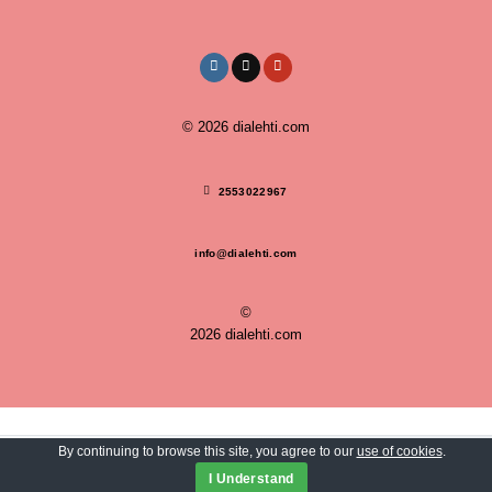
© 2026
dialehti.com
2553022967
info@dialehti.com
©
2026 dialehti.com
By continuing to browse this site, you agree to our
use of cookies
.
🛡️ Protected & Powered by
DartHost.eu
I Understand