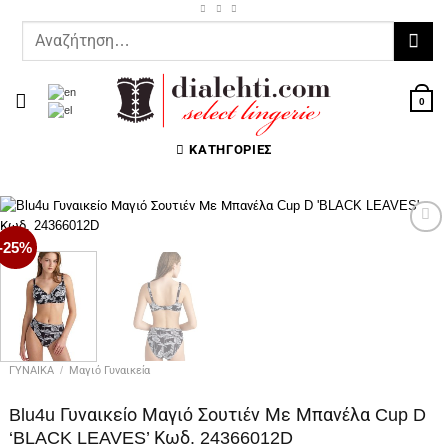
Μετάβαση
στο
Αναζήτηση
περιεχόμενο
για:
0
ΚΑΤΗΓΟΡΊΕΣ
-25%
Προσθήκη
στη Λίστα
Επιθυμιών
ΓΥΝΑΙΚΑ
/
Μαγιό Γυναικεία
Blu4u Γυναικείο Μαγιό Σουτιέν Με Μπανέλα Cup D
‘BLACK LEAVES’ Κωδ. 24366012D