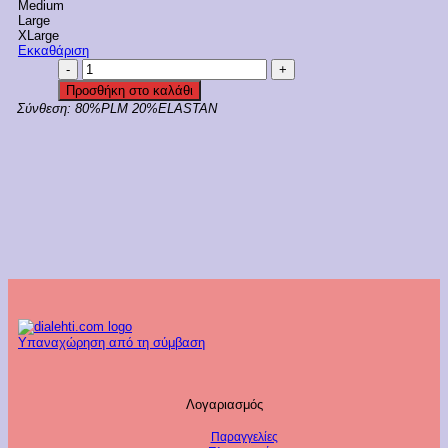
Medium
Large
XLarge
Εκκαθάριση
Bleupoint
Γυναικείο
Προσθήκη στο καλάθι
Τριγωνικό
Σύνθεση:
80%PLM 20%ELASTAN
Τοπ
Μαγιό
Κωδ.
22066112D
ποσότητα
Υπαναχώρηση από τη σύμβαση
Λογαριασμός
Παραγγελίες