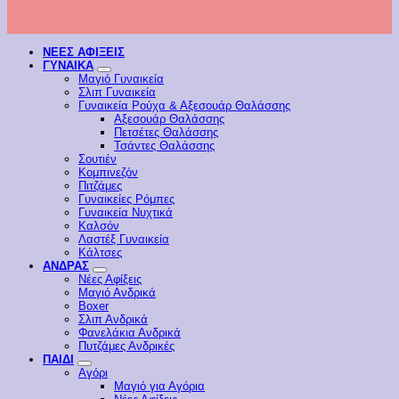
ΝΕΕΣ ΑΦΙΞΕΙΣ
ΓΥΝΑΙΚΑ
Μαγιό Γυναικεία
Σλιπ Γυναικεία
Γυναικεία Ρούχα & Αξεσουάρ Θαλάσσης
Αξεσουάρ Θαλάσσης
Πετσέτες Θαλάσσης
Τσάντες Θαλάσσης
Σουτιέν
Κομπινεζόν
Πιτζάμες
Γυναικείες Ρόμπες
Γυναικεία Νυχτικά
Καλσόν
Λαστέξ Γυναικεία
Κάλτσες
ΑΝΔΡΑΣ
Νέες Αφίξεις
Μαγιό Ανδρικά
Boxer
Σλιπ Ανδρικά
Φανελάκια Ανδρικά
Πυτζάμες Ανδρικές
ΠΑΙΔΙ
Αγόρι
Μαγιό για Αγόρια