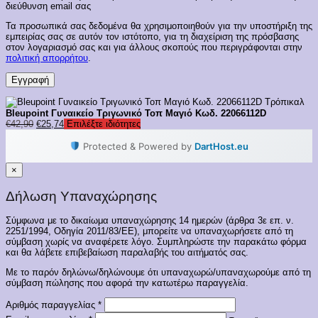
διεύθυνση email σας
Τα προσωπικά σας δεδομένα θα χρησιμοποιηθούν για την υποστήριξη της
εμπειρίας σας σε αυτόν τον ιστότοπο, για τη διαχείριση της πρόσβασης
στον λογαριασμό σας και για άλλους σκοπούς που περιγράφονται στην
πολιτική απορρήτου
.
Εγγραφή
Bleupoint Γυναικείο Τριγωνικό Τοπ Μαγιό Κωδ. 22066112D
Original
Η
€
42,90
€
25,74
Επιλέξτε ιδιότητες
price
τρέχουσα
was:
τιμή
Protected & Powered by
DartHost.eu
€42,90.
είναι:
€25,74.
×
Δήλωση Υπαναχώρησης
Σύμφωνα με το δικαίωμα υπαναχώρησης 14 ημερών (άρθρα 3ε επ. ν.
2251/1994, Οδηγία 2011/83/ΕΕ), μπορείτε να υπαναχωρήσετε από τη
σύμβαση χωρίς να αναφέρετε λόγο. Συμπληρώστε την παρακάτω φόρμα
και θα λάβετε επιβεβαίωση παραλαβής του αιτήματός σας.
Με το παρόν δηλώνω/δηλώνουμε ότι υπαναχωρώ/υπαναχωρούμε από τη
σύμβαση πώλησης που αφορά την κατωτέρω παραγγελία.
Αριθμός παραγγελίας
*