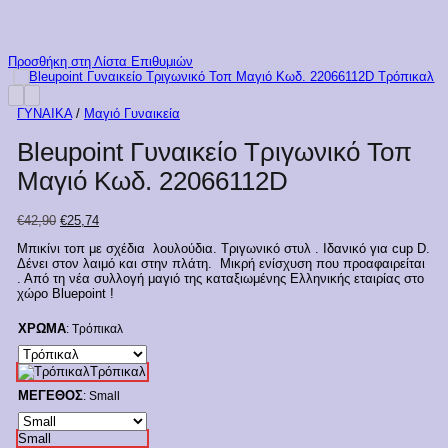
Προσθήκη στη Λίστα Επιθυμιών
ΓΥΝΑΙΚΑ
/
Μαγιό Γυναικεία
Bleupoint Γυναικείο Τριγωνικό Τοπ
Μαγιό Κωδ. 22066112D
Original
Η
€
42,90
€
25,74
price
τρέχουσα
Μπικίνι τοπ με σχέδια λουλούδια. Τριγωνικό στυλ . Ιδανικό για cup D.
was:
τιμή
Δένει στον λαιμό και στην πλάτη. Μικρή ενίσχυση που προαφαιρείται
€42,90.
είναι:
. Από τη νέα συλλογή μαγιό της καταξιωμένης Ελληνικής εταιρίας στο
€25,74.
χώρο Bluepoint !
ΧΡΩΜΑ
:
Τρόπικαλ
Τρόπικαλ
ΜΕΓΕΘΟΣ
:
Small
Small