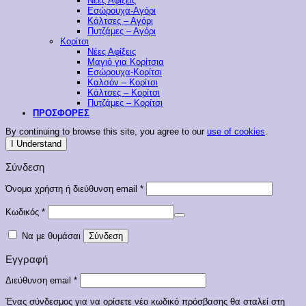
Νέες Αφίξεις
Εσώρουχα-Αγόρι
Κάλτσες – Αγόρι
Πυτζάμες – Αγόρι
Κορίτσι
Νέες Αφίξεις
Μαγιό για Κορίτσια
Εσώρουχα-Κορίτσι
Καλσόν – Κορίτσι
Κάλτσες – Κορίτσι
Πυτζάμες – Κορίτσι
ΠΡΟΣΦΟΡΕΣ
By continuing to browse this site, you agree to our
use of cookies
.
I Understand
Σύνδεση
Απαιτείται
Όνομα χρήστη ή διεύθυνση email
*
Απαιτείται
Κωδικός
*
Να με θυμάσαι
Σύνδεση
Εγγραφή
Απαιτείται
Διεύθυνση email
*
Ένας σύνδεσμος για να ορίσετε νέο κωδικό πρόσβασης θα σταλεί στη