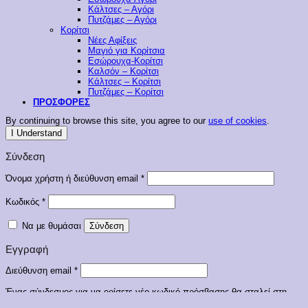
Κάλτσες – Αγόρι
Πυτζάμες – Αγόρι
Κορίτσι
Νέες Αφίξεις
Μαγιό για Κορίτσια
Εσώρουχα-Κορίτσι
Καλσόν – Κορίτσι
Κάλτσες – Κορίτσι
Πυτζάμες – Κορίτσι
ΠΡΟΣΦΟΡΕΣ
By continuing to browse this site, you agree to our
use of cookies
.
I Understand
Σύνδεση
Απαιτείται
Όνομα χρήστη ή διεύθυνση email
*
Απαιτείται
Κωδικός
*
Να με θυμάσαι
Σύνδεση
Εγγραφή
Απαιτείται
Διεύθυνση email
*
Ένας σύνδεσμος για να ορίσετε νέο κωδικό πρόσβασης θα σταλεί στη
διεύθυνση email σας