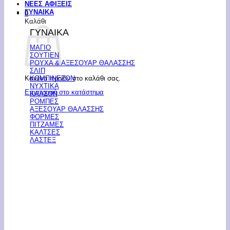
ΝΕΕΣ ΑΦΙΞΕΙΣ
ΓΥΝΑΙΚΑ
0
Καλάθι
ΓΥΝΑΙΚΑ
ΜΑΓΙΟ
ΣΟΥΤΙΕΝ
ΡΟΥΧΑ & ΑΞΕΣΟΥΑΡ ΘΑΛΑΣΣΗΣ
ΣΛΙΠ
Κανένα προϊόν στο καλάθι σας.
ΚΟΜΠΙΝΕΖΟΝ
ΝΥΧΤΙΚΑ
Επιστροφή στο κατάστημα
ΚΑΛΣΟΝ
ΡΟΜΠΕΣ
ΑΞΕΣΟΥΑΡ ΘΑΛΑΣΣΗΣ
ΦΟΡΜΕΣ
ΠΙΤΖΑΜΕΣ
ΚΑΛΤΣΕΣ
ΛΑΣΤΕΞ