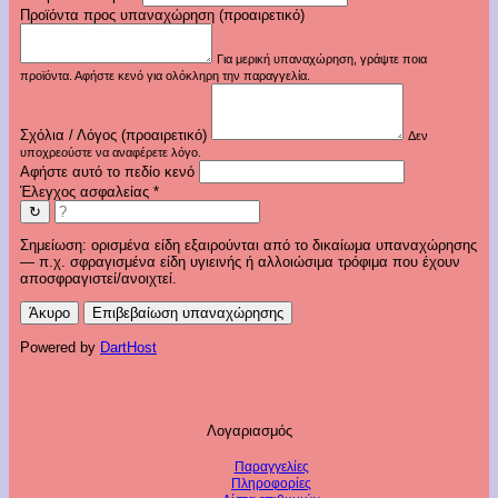
Προϊόντα προς υπαναχώρηση (προαιρετικό)
Για μερική υπαναχώρηση, γράψτε ποια
προϊόντα. Αφήστε κενό για ολόκληρη την παραγγελία.
Σχόλια / Λόγος (προαιρετικό)
Δεν
υποχρεούστε να αναφέρετε λόγο.
Αφήστε αυτό το πεδίο κενό
Έλεγχος ασφαλείας
*
↻
Σημείωση: ορισμένα είδη εξαιρούνται από το δικαίωμα υπαναχώρησης
— π.χ. σφραγισμένα είδη υγιεινής ή αλλοιώσιμα τρόφιμα που έχουν
αποσφραγιστεί/ανοιχτεί.
Άκυρο
Επιβεβαίωση υπαναχώρησης
Powered by
DartHost
Λογαριασμός
Παραγγελίες
Πληροφορίες