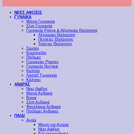
ΝΕΕΣ ΑΦΙΞΕΙΣ
ΓΥΝΑΙΚΑ
Μαγιό Γυναικεία
Σλιπ Γυναικεία
Γυναικεία Ρούχα & Αξεσουάρ Θαλάσσης
Αξεσουάρ Θαλάσσης
Πετσέτες Θαλάσσης
Τσάντες Θαλάσσης
Σουτιέν
Κομπινεζόν
Πιτζάμες
Γυναικείες Ρόμπες
Γυναικεία Νυχτικά
Καλσόν
Λαστέξ Γυναικεία
Κάλτσες
ΑΝΔΡΑΣ
Νέες Αφίξεις
Μαγιό Ανδρικά
Boxer
Σλιπ Ανδρικά
Φανελάκια Ανδρικά
Πυτζάμες Ανδρικές
ΠΑΙΔΙ
Αγόρι
Μαγιό για Αγόρια
Νέες Αφίξεις
Εσώρουχα-Αγόρι